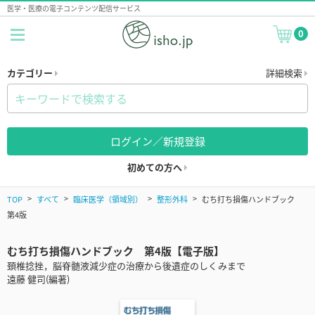
医学・医療の電子コンテンツ配信サービス
0
カテゴリー
詳細検索
ログイン／新規登録
初めての方へ
TOP
すべて
臨床医学（領域別）
整形外科
むち打ち損傷ハンドブック
第4版
むち打ち損傷ハンドブック 第4版【電子版】
頚椎捻挫，脳脊髄液減少症の治療から後遺症のしくみまで
遠藤 健司(編著)