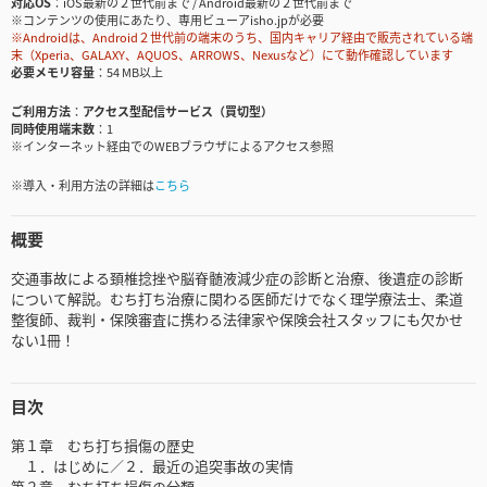
対応OS
iOS最新の２世代前まで / Android最新の２世代前まで
※コンテンツの使用にあたり、専用ビューアisho.jpが必要
※Androidは、Android２世代前の端末のうち、国内キャリア経由で販売されている端
末（Xperia、GALAXY、AQUOS、ARROWS、Nexusなど）にて動作確認しています
必要メモリ容量
54 MB以上
ご利用方法
アクセス型配信サービス（買切型）
同時使用端末数
1
※インターネット経由でのWEBブラウザによるアクセス参照
※導入・利用方法の詳細は
こちら
概要
交通事故による頚椎捻挫や脳脊髄液減少症の診断と治療、後遺症の診断
について解説。むち打ち治療に関わる医師だけでなく理学療法士、柔道
整復師、裁判・保険審査に携わる法律家や保険会社スタッフにも欠かせ
ない1冊！
目次
第１章 むち打ち損傷の歴史
１．はじめに／２．最近の追突事故の実情
第２章 むち打ち損傷の分類