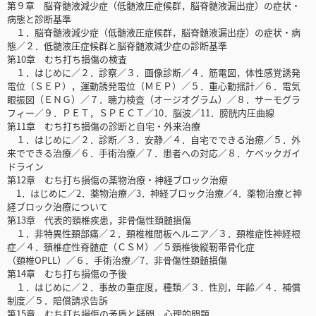
第９章 脳脊髄液減少症（低髄液圧症候群，脳脊髄液漏出症）の症状・
病態と診断基準
１．脳脊髄液減少症（低髄液圧症候群，脳脊髄液漏出症）の症状・病
態／２．低髄液圧症候群と脳脊髄液減少症の診断基準
第10章 むち打ち損傷の検査
１．はじめに／２．診察／３．画像診断／４．筋電図，体性感覚誘発
電位（ＳＥＰ），運動誘発電位（ＭＥＰ）／５．重心動揺計／６．電気
眼振図（ＥＮＧ）／７．聴力検査（オージオグラム）／８．サーモグラ
フィー／９．ＰＥＴ，ＳＰＥＣＴ／10．脳波／11．膀胱内圧曲線
第11章 むち打ち損傷の診断と自宅・外来治療
１．はじめに／２．診断／３．安静／４．自宅でできる治療／５．外
来でできる治療／６．手術治療／７．患者への対応／８．ケベックガイ
ドライン
第12章 むち打ち損傷の薬物治療・神経ブロック治療
1．はじめに／2．薬物治療／3．神経ブロック治療／4．薬物治療と神
経ブロック治療について
第13章 代表的頚椎疾患，非骨傷性頚髄損傷
１．非特異性頚部痛／２．頚椎椎間板ヘルニア／３．頚椎症性神経根
症／４．頚椎症性脊髄症（ＣＳＭ）／５頚椎後縦靭帯骨化症
（頚椎OPLL）／６．手術治療／7．非骨傷性頚髄損傷
第14章 むち打ち損傷の予後
１．はじめに／２．事故の重症度，種類／３．性別，年齢／４．補償
制度／５．賠償請求告訴
第15章 むち打ち損傷の矛盾と疑問，心理的問題