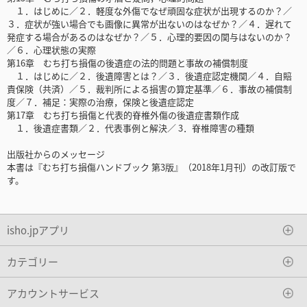
１．はじめに／２．軽度な外傷でなぜ頑固な症状が出現するのか？／
３．症状が強い場合でも画像に異常が出ないのはなぜか？／４．遅れて
発症する場合があるのはなぜか？／５．心理的要因の関与はないのか？
／６．心理状態の実際
第16章 むち打ち損傷の後遺症の法的問題と事故の補償制度
１．はじめに／２．後遺障害とは？／３．後遺症認定機関／４．自賠
責保険（共済）／５．裁判所による損害の算定基準／６．事故の補償制
度／７．補足：実際の治療，保険と後遺症認定
第17章 むち打ち損傷と代表的脊椎外傷の後遺症書類作成
１．後遺症書類／２．代表事例と解決／ 3．脊椎障害の種類
出版社からのメッセージ
本書は『むち打ち損傷ハンドブック 第3版』（2018年1月刊）の改訂版で
す。
isho.jpアプリ
カテゴリー
アカウントサービス