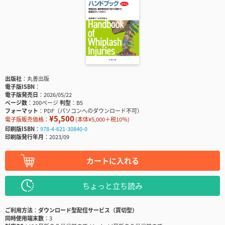
出版社
丸善出版
電子版ISBN
電子版発売日
2026/05/22
ページ数
200ページ
判型
B5
フォーマット
PDF（パソコンへのダウンロード不可）
¥5,500
電子版販売価格：
(本体¥5,000＋税10％)
印刷版ISBN
978-4-621-30840-0
印刷版発行年月
2023/09
カートに入れる
ちょっと立ち読み
ご利用方法
ダウンロード型配信サービス（買切型）
同時使用端末数
3