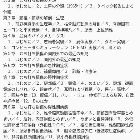
１．はじめに／２．土屋の分類（1965年）／３．ケベック報告による
分類
第３章 頚椎・頚髄の解剖・生理
１．前庭神経系の生理学／２．椎骨脳底動脈の解剖／３．脊髄固有ニ
ューロンと平衡機構／４．自律神経系／５．頭蓋―上位頚椎
第４章 追突のバイオメカニクス
１．はじめに／２．志願者実験／３．屍体実験／４．ダミー実験／
５．コンピュータシミュレーション（ＦＥＭ）実験／６．まとめ
第５章 むち打ち損傷の国内外での最近の知見
１．はじめに／２．国内外の最近の知見
第６章 むち打ち損傷の急性期症状
１．はじめに／２．補償問題／３．診断・治療法
第７章 むち打ち損傷の慢性期症状
１．はじめに／２．頚部痛／３．頭痛／４．めまい／５．頭部，顔面
領域のしびれ／６．眼症状／７．耳鳴および難聴／８．悪心・嘔吐／
９．四肢症状／10．腰痛／11．バレー・リュー症候群による脳幹，自律
神経症状／12．そのほか
第８章 むち打ち損傷の慢性期病態
１．はじめに／２．椎骨脳底動脈循環不全／３．頚部固有受容器とめ
まい／４．脳幹，内耳損傷とめまい／５．めまいと自律神経／６．外傷
性胸郭出口症候群（外傷性ＴＯＳ）／７．椎間板性疼痛，椎間関節性疼
痛／８．頭頚部外傷後頭痛／９．脳脊髄液減少症（低髄液圧症候群）／
10．非骨傷性頸随損傷／11．微小外傷性脳損傷