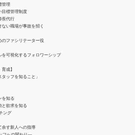
標管理
い目標管理制度
師長代行
けない職場が事故を招く
めのファシリテーター役
ルを可視化するフォロワーシップ
・育成】
スタッフを知ること」
ンを知る
動と欲求を知る
チング
て余す新人への指導
ッフへの関わり―