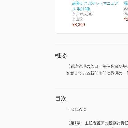
緩和ケア ポケットマニュア
看
ル 改訂4版
久
照
宇井 睦人(著)
¥2
南山堂
¥3,300
概要
【看護管理の入口、主任業務が基
を覚えている新任主任に最適の一
目次
・はじめに
【第1章 主任看護師の役割と責