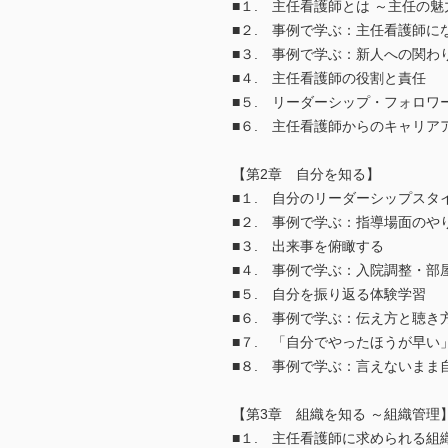
■１. 主任看護師とは ～主任の
■２. 事例で学ぶ：主任看護師に
■３. 事例で学ぶ：新人への関わ
■４. 主任看護師の役割と責任
■５. リーダーシップ・フォロワ
■６. 主任看護師からのキャリア
【第2章 自分を知る】
■１. 自分のリーダーシップスタ
■２. 事例で学ぶ：指導場面のや
■３. 出来事を俯瞰する
■４. 事例で学ぶ：入院調整・部
■５. 自分を振り返る体験学習
■６. 事例で学ぶ：伝え方と聴き
■７. 「自分でやったほうが早い
■８. 事例で学ぶ：言えないまま
【第3章 組織を知る ～組織管理
■１. 主任看護師に求められる組