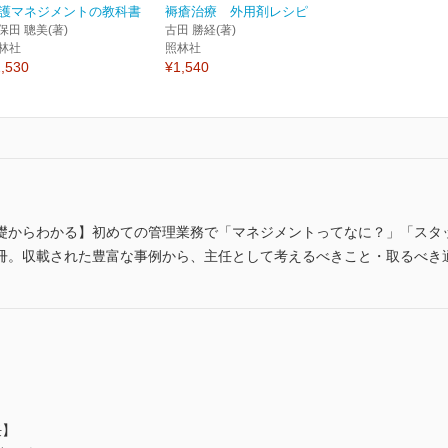
護マネジメントの教科書
褥瘡治療 外用剤レシピ
保田 聰美(著)
古田 勝経(著)
林社
照林社
,530
¥1,540
礎からわかる】初めての管理業務で「マネジメントってなに？」「スタ
冊。収載された豊富な事例から、主任として考えるべきこと・取るべき
任】