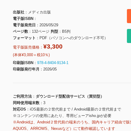
出版社
メディカ出版
電子版ISBN
電子版発売日
2026/05/29
ページ数
132ページ
判型
B5判
フォーマット
PDF（パソコンへのダウンロード不可）
¥3,300
電子版販売価格：
(本体¥3,000＋税10％)
印刷版ISBN
978-4-8404-9134-1
印刷版発行年月
2026/05
ご利用方法
ダウンロード型配信サービス（買切型）
同時使用端末数
3
対応OS
iOS最新の２世代前まで / Android最新の２世代前まで
※コンテンツの使用にあたり、専用ビューアisho.jpが必要
※Androidは、Android２世代前の端末のうち、国内キャリア経由で販
AQUOS、ARROWS、Nexusなど）にて動作確認しています