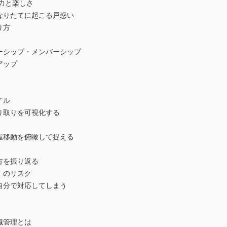
魅力と楽しさ
なりたてに起こる戸惑い
り方
ーシップ・メンバーシップ
アップ
イル
り取りを可視化する
屋移動を俯瞰して捉える
方を振り返る
」のリスク
自分で対応してしまう
】
織管理とは