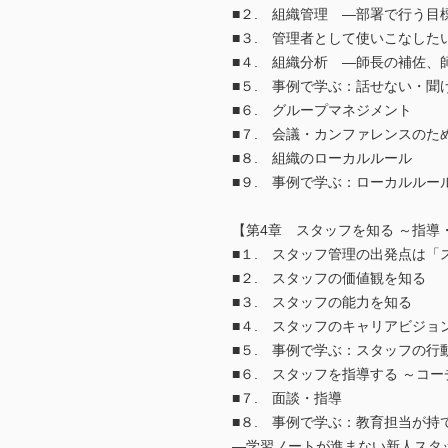
■２. 組織管理 ―部署で行う目
■３. 管理者として使いこなした
■４. 組織分析 ―師長の補佐、
■５. 事例で学ぶ：話せない・聞
■６. グループマネジメント
■７. 会議・カンファレンスのた
■８. 組織のローカルルール
■９. 事例で学ぶ：ローカルルー
【第4章 スタッフを知る ～指導
■１. スタッフ管理の出発点は「
■２. スタッフの価値観を知る
■３. スタッフの能力を知る
■４. スタッフのキャリアビジョ
■５. 事例で学ぶ：スタッフの行
■６. スタッフを指導する ～コー
■７. 面談・指導
■８. 事例で学ぶ：教育担当が持
―学習ノートが進まない新人スタ