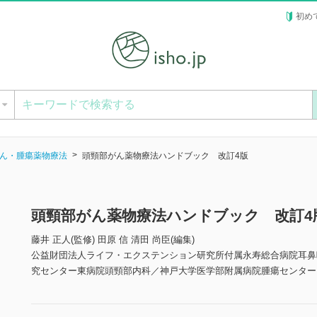
初め
ー
ん・腫瘍薬物療法
頭頸部がん薬物療法ハンドブック 改訂4版
頭頸部がん薬物療法ハンドブック 改訂4
藤井 正人(監修) 田原 信 清田 尚臣(編集)
公益財団法人ライフ・エクステンション研究所付属永寿総合病院耳鼻
究センター東病院頭頸部内科／神戸大学医学部附属病院腫瘍センター