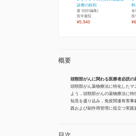
診療の鉄則
科
森 信好(編集)
金
医学書院
医
¥5,940
¥6
概要
頭頸部がんに関わる医療者必読の
頭頸部がん薬物療法に特化したマ
よう，頭頸部がんの薬物療法に特
知見を盛り込み，免疫関連有害事
践および副作用管理に役立つ実践
目次