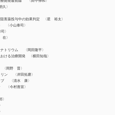
る治療開発最前線 〈田中伸和〉
明久〉
ト阻害薬投与中の効果判定 〈星 裕太〉
法 〈小山泰司〉
泰司〉
 在〉
ンナトリウム 〈岡田隆平〉
んにおける治療開発 〈横田知哉〉
法
 〈岡野 晋〉
レリン 〈岸田拓磨〉
マブ 〈清水 康〉
ン 〈今村善宣〉
法
郎〉
〉
〉