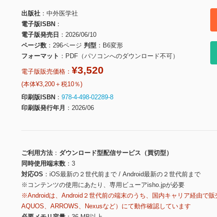
出版社
中外医学社
電子版ISBN
電子版発売日
2026/06/10
ページ数
296ページ
判型
B6変形
フォーマット
PDF（パソコンへのダウンロード不可）
¥3,520
電子版販売価格：
(本体¥3,200＋税10％)
印刷版ISBN
978-4-498-02289-8
印刷版発行年月
2026/06
ご利用方法
ダウンロード型配信サービス（買切型）
同時使用端末数
3
対応OS
iOS最新の２世代前まで / Android最新の２世代前まで
※コンテンツの使用にあたり、専用ビューアisho.jpが必要
※Androidは、Android２世代前の端末のうち、国内キャリア経由で販
AQUOS、ARROWS、Nexusなど）にて動作確認しています
必要メモリ容量
36 MB以上