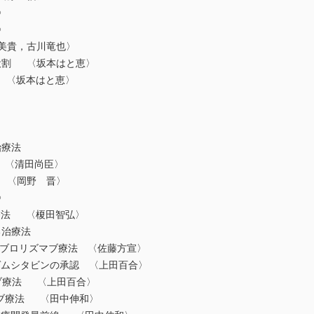
〉
〉
美貴，古川竜也〉
役割 〈坂本はと恵〉
 〈坂本はと恵〉
る治療法
 〈清田尚臣〉
 〈岡野 晋〉
〉
療法 〈榎田智弘〉
する治療法
＋ペムブロリズマブ療法 〈佐藤方宣〉
ゲムシタビンの承認 〈上田百合〉
マブ療法 〈上田百合〉
マブ療法 〈田中伸和〉