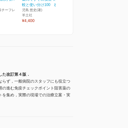
較と使い分け100 改訂版
科チーフレ
児島 悠史(著)
羊土社
¥4,400
した改訂第４版．
ならず，一般病院のスタッフにも役立つ
用の進む免疫チェックポイント阻害薬の
トを集め，実際の現場での治療立案・実