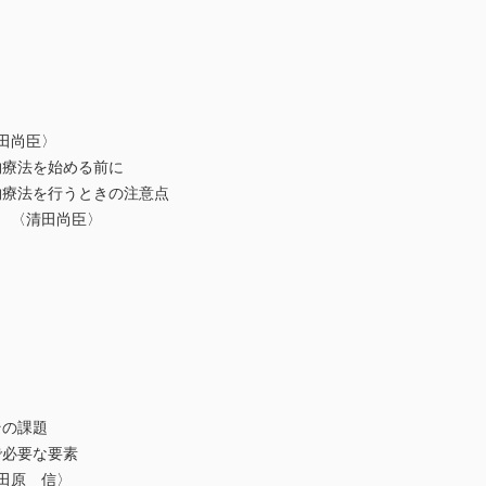
田尚臣〉
物療法を始める前に
物療法を行うときの注意点
 〈清田尚臣〉
とその課題
で必要な要素
田原 信〉