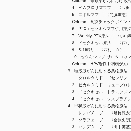
Column 頭頸部がんにおけ
4 ペムブロリズマブ 〈和田
5 ニボルマブ 〈門脇重憲〉
Column 免疫チェックポイン
6 PTX＋セツキシマブ併用療
7 Weekly PTX療法 〈小山
8 ドセタキセル療法 〈西村
9 S-1療法 〈西村 在〉
10 セツキシマブ サロタロカ
Column HPV陽性中咽頭が
3 唾液腺がんに対する薬物療
1 ダロルタミド＋ゴセレリン
2 ビカルタミド＋リュープロ
3 ドセタキセル＋トラスツズ
4 ドセタキセル＋シスプラチ
4 甲状腺がんに対する薬物療
1 レンバチニブ 〈翁長龍太
2 ソラフェニブ 〈金原史朗
3 バンデタニブ 〈田中英基