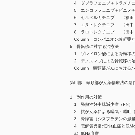
4 ダブラフェニブ＋トラメチニ
5 エンコラフェニブ＋ビニメチ
6 セルペルカチニブ 〈福田
7 エヌトレクチニブ 〈田中
8 ラロトレクチニブ 〈田中
Column コンパニオン診断薬
5 骨転移に対する治療法
1 ゾレドロン酸による骨転移
2 デノスマブによる骨転移の
Column 頭頸部がんにおける
第III部 頭頸部がん薬物療法の
1 副作用の対策
1 発熱性好中球減少症（FN）
2 抗がん薬による嘔気・嘔吐（
3 腎障害（シスプラチンの減
4 電解質異常:低Na血症と低
a）低Na血症