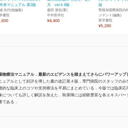
外来マニュアル 第3版
方 ver.4 4版
版
城 光代(他編集)
森田 達也(著)
聖路加国際病院内
学書院
中外医学社
ジデント(編集)
,600
¥4,400
医学書院
¥5,280
薬物療法マニュアル．最新のエビデンスを踏まえてさらにパワーアップ
ニュアルとして好評を博した書の改訂第４版．専門病院のスタッフのみ
徴的な臨床上のコツや支持療法を平易にまとめている．今版では臨床応
象についても詳しく解説を加えた．執筆陣には経験豊富な各エキスパー
書である．