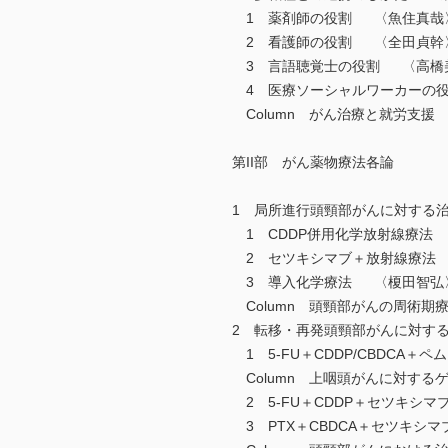
1 薬剤師の役割 〈魚住真哉
2 看護師の役割 〈全田貞幹
3 言語聴覚士の役割 〈高橋
4 医療ソーシャルワーカーの
Column がん治療と就労支援
第II部 がん薬物療法各論
1 局所進行頭頸部がんに対す
1 CDDP併用化学放射線療法
2 セツキシマブ＋放射線療法
3 導入化学療法 〈榎田智弘
Column 頭頸部がんの周術期
2 転移・再発頭頸部がんに対
1 5-FU＋CDDP/CBDCA
Column 上咽頭がんに対する
2 5-FU＋CDDP＋セツキシ
3 PTX＋CBDCA＋セツキシ