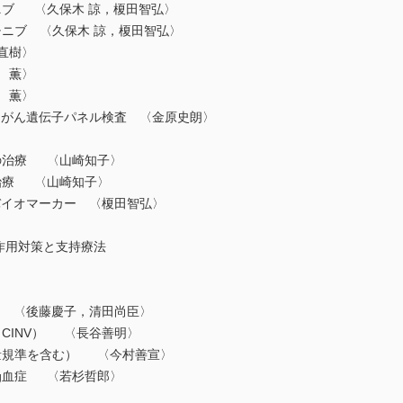
ブ 〈久保木 諒，榎田智弘〉
ニブ 〈久保木 諒，榎田智弘〉
直樹〉
 薫〉
 薫〉
とがん遺伝子パネル検査 〈⾦原史朗〉
の治療 〈山崎知子〉
治療 〈山崎知子〉
バイオマーカー 〈榎田智弘〉
副作用対策と支持療法
 〈後藤慶子，清田尚臣〉
CINV） 〈長谷善明〉
量規準を含む） 〈今村善宣〉
Mg血症 〈若杉哲郎〉