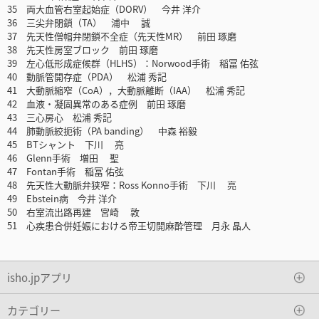
35 両大血管右室起始症（DORV） 今井 洋介
36 三尖弁閉鎖（TA） 浦中 誠
37 先天性僧帽弁閉鎖不全症（先天性MR） 前田 琢磨
38 先天性房室ブロック 前田 琢磨
39 左心低形成症候群（HLHS）：Norwood手術 稲冨 佑弦
40 動脈管開存症（PDA） 松浦 秀記
41 大動脈縮窄（CoA），大動脈離断（IAA） 松浦 秀記
42 血液・凝固異常のある症例 前田 琢磨
43 三心房心 松浦 秀記
44 肺動脈絞扼術（PA banding） 中森 裕毅
45 BTシャント 下川 亮
46 Glenn手術 増田 聖
47 Fontan手術 稲冨 佑弦
48 先天性大動脈弁狭窄：Ross Konno手術 下川 亮
49 Ebstein病 今井 洋介
50 右室流出路再建 宮崎 敦
51 心疾患合併妊娠における帝王切開麻酔管理 月永 晶人
isho.jpアプリ
カテゴリー