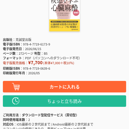
出版社
克誠堂出版
電子版ISBN
978-4-7719-6173-9
電子版発売日
2026/06/15
ページ数
272ページ
判型
B5
フォーマット
PDF（パソコンへのダウンロード不可）
¥7,700
電子版販売価格：
(本体¥7,000＋税10％)
印刷版ISBN
978-4-7719-0639-6
印刷版発行年月
2026/05
カートに入れる
ちょっと立ち読み
ご利用方法
ダウンロード型配信サービス（買切型）
同時使用端末数
2
対応OS
iOS最新の２世代前まで / Android最新の２世代前まで
※コンテンツの使用にあたり、専用ビューアisho.jpが必要