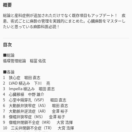
概要
総論と産科症例が追加されただけでなく既存項目もアップデート！ 疾
患、術式ごとに麻酔の管理を実践的にまとめた。心臓麻酔をマスターし
たいと思っている麻酔科医必読！
目次
■総論
循環管理総論 稲冨 佑弦
■各論
1 狭心症 堀田 直志
2 LVAD 植込み 下川 亮
3 Impella 植込み 堀田 直志
4 心臓移植 中野 雄介
5 心室中隔穿孔（VSP） 堀田 直志
6 大動脈弁狭窄症（AS） 堀田 直志
7 大動脈弁逆流症（AR） 金澤 裕子
8 僧帽弁狭窄症（MS） 金澤 裕子
9 僧帽弁閉鎖不全症（MR） 大宮 浩揮
10 三尖弁閉鎖不全症（TR） 大宮 浩揮