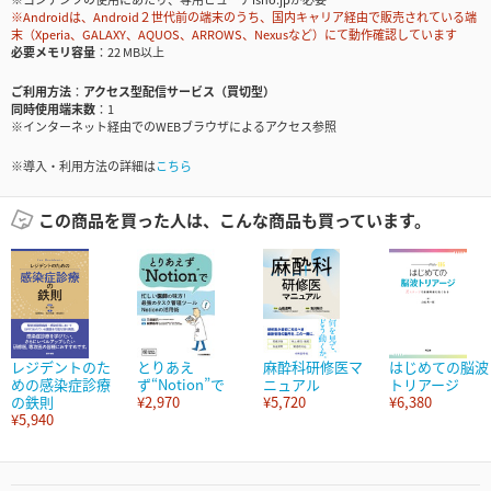
※Androidは、Android２世代前の端末のうち、国内キャリア経由で販売されている端
末（Xperia、GALAXY、AQUOS、ARROWS、Nexusなど）にて動作確認しています
必要メモリ容量
22 MB以上
ご利用方法
アクセス型配信サービス（買切型）
同時使用端末数
1
※インターネット経由でのWEBブラウザによるアクセス参照
※導入・利用方法の詳細は
こちら
この商品を買った人は、こんな商品も買っています。
レジデントのた
とりあえ
麻酔科研修医マ
はじめての脳波
めの感染症診療
ず“Notion”で
ニュアル
トリアージ
の鉄則
¥2,970
¥5,720
¥6,380
¥5,940