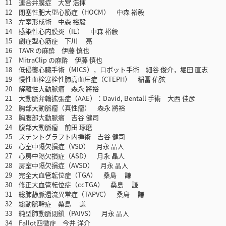
11 連合弁膜症 大宮 浩揮
12 閉塞性肥大型心筋症（HOCM） 中森 裕毅
13 左室形成術 中森 裕毅
14 感染性心内膜炎（IE） 中森 裕毅
15 劇症型心筋症 下川 亮
16 TAVR の麻酔 伊藤 慎也
17 MitraClip の麻酔 伊藤 慎也
18 低侵襲心臓手術（MICS），ロボット手術 細谷 俊介，堀田 直志
19 慢性血栓塞栓性肺高血圧症（CTEPH） 稲冨 佑弦
20 解離性大動脈瘤 森永 將裕
21 大動脈弁輪拡張症（AAE）：David, Bentall 手術 大西 佳彦
22 胸部大動脈瘤（真性瘤） 森永 將裕
23 胸腹部大動脈瘤 吉谷 健司
24 腹部大動脈瘤 前田 琢磨
25 ステントグラフト内挿術 吉谷 健司
26 心室中隔欠損症（VSD） 月永 晶人
27 心房中隔欠損症（ASD） 月永 晶人
28 房室中隔欠損症（AVSD） 月永 晶人
29 完全大血管転位症（TGA） 桑島 謙
30 修正大血管転位症（ccTGA） 桑島 謙
31 総肺静脈還流異常症（TAPVC） 桑島 謙
32 総動脈幹症 桑島 謙
33 純型肺動脈閉鎖（PAIVS） 月永 晶人
34 Fallot四徴症 今井 洋介