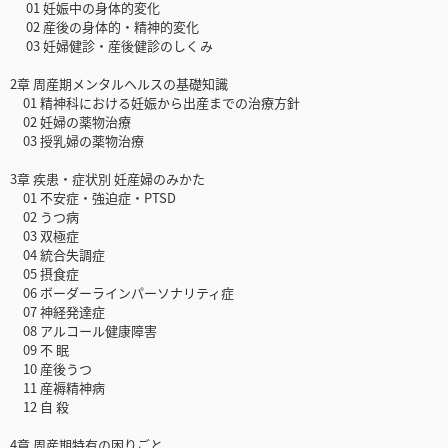
01 妊娠中の⾝体的変化
02 産後の⾝体的・精神的変化
03 妊婦健診・産後健診のしくみ
2章 周産期メンタルヘルスの基礎知識
01 精神科における妊娠から出産までの治療⽅針
02 妊婦の薬物治療
03 授乳婦の薬物治療
3章 疾患・症状別 妊産婦のみかた
01 不安症・強迫症・PTSD
02 うつ病
03 双極症
04 統合失調症
05 摂⾷症
06 ボーダーラインパーソナリティ症
07 神経発達症
08 アルコール健康障害
09 不 眠
10 産後うつ
11 産褥精神病
12 ⾃ 殺
4章 周産期特有の困りごと