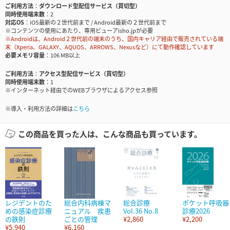
ご利用方法
ダウンロード型配信サービス（買切型）
同時使用端末数
2
対応OS
iOS最新の２世代前まで / Android最新の２世代前まで
※コンテンツの使用にあたり、専用ビューアisho.jpが必要
※Androidは、Android２世代前の端末のうち、国内キャリア経由で販売されている端
末（Xperia、GALAXY、AQUOS、ARROWS、Nexusなど）にて動作確認しています
必要メモリ容量
106 MB以上
ご利用方法
アクセス型配信サービス（買切型）
同時使用端末数
1
※インターネット経由でのWEBブラウザによるアクセス参照
※導入・利用方法の詳細は
こちら
この商品を買った人は、こんな商品も買っています。
レジデントのた
総合内科病棟マ
総合診療
ポケット呼吸器
めの感染症診療
ニュアル 疾患
Vol.36 No.8
診療2026
の鉄則
ごとの管理
¥2,860
¥2,200
¥5,940
¥6,160