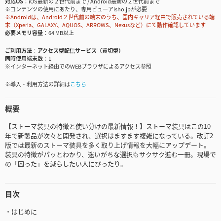
対応OS
iOS最新の２世代前まで / Android最新の２世代前まで
※コンテンツの使用にあたり、専用ビューアisho.jpが必要
※Androidは、Android２世代前の端末のうち、国内キャリア経由で販売されている端
末（Xperia、GALAXY、AQUOS、ARROWS、Nexusなど）にて動作確認しています
必要メモリ容量
64 MB以上
ご利用方法
アクセス型配信サービス（買切型）
同時使用端末数
1
※インターネット経由でのWEBブラウザによるアクセス参照
※導入・利用方法の詳細は
こちら
概要
【ストーマ装具の特徴と使い分けの最新情報！】ストーマ装具はこの10
年で新製品が次々と開発され、選択はますます複雑になっている。改訂2
版では最新のストーマ装具を多く取り上げ情報を大幅にアップデート。
装具の特徴がパッとわかり、迷いがちな選択もサクサク進む一冊。現場で
の「困った」を減らしたい人にぴったり。
目次
・はじめに