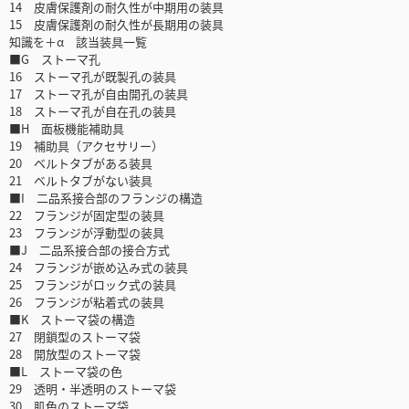
14 皮膚保護剤の耐久性が中期用の装具
15 皮膚保護剤の耐久性が長期用の装具
知識を＋α 該当装具一覧
■G ストーマ孔
16 ストーマ孔が既製孔の装具
17 ストーマ孔が自由開孔の装具
18 ストーマ孔が自在孔の装具
■H 面板機能補助具
19 補助具（アクセサリー）
20 ベルトタブがある装具
21 ベルトタブがない装具
■I 二品系接合部のフランジの構造
22 フランジが固定型の装具
23 フランジが浮動型の装具
■J 二品系接合部の接合方式
24 フランジが嵌め込み式の装具
25 フランジがロック式の装具
26 フランジが粘着式の装具
■K ストーマ袋の構造
27 閉鎖型のストーマ袋
28 開放型のストーマ袋
■L ストーマ袋の色
29 透明・半透明のストーマ袋
30 肌色のストーマ袋