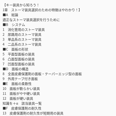
【キー装具から知ろう！
1章 ストーマ装具選択のための特徴はやわかり！】
■A 総論
適正なストーマ装具選択を行うために
■B システム
1 消化管用のストーマ装具
2 尿路用のストーマ装具
3 単品系のストーマ装具
4 二品系のストーマ装具
■C 面板の形状
5 平面型面板の装具
6 凸面型面板の装具
7 凹面型面板の装具
■D 面板の構造
8 全面皮膚保護剤の面板・テーパーエッジ型の面板
9 外周テープ付き面板
■E 面板の柔軟性
10 面板が軟らかい装具
11 面板がやや硬い装具
12 面板が硬い装具
知識を＋α 該当装具一覧
■F 皮膚保護剤の耐久性
13 皮膚保護剤の耐久性が短期用の装具