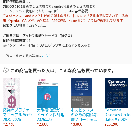
同時使用端末数
2
対応OS
iOS最新の２世代前まで / Android最新の２世代前まで
※コンテンツの使用にあたり、専用ビューアisho.jpが必要
※Androidは、Android２世代前の端末のうち、国内キャリア経由で販売されている端
末（Xperia、GALAXY、AQUOS、ARROWS、Nexusなど）にて動作確認しています
必要メモリ容量
298 MB以上
ご利用方法
アクセス型配信サービス（買切型）
同時使用端末数
1
※インターネット経由でのWEBブラウザによるアクセス参照
※導入・利用方法の詳細は
こちら
この商品を買った人は、こんな商品も買っています。
感染症プラチナ
大腸癌治療ガイ
ホスピタリスト
Common
マニュアル Ver.9
ドライン 医師用
のための内科診
Diseases Up to
2025-2026
2026年版
療フローチャ...
date 改訂2版
¥2,750
¥2,860
¥8,800
¥13,200