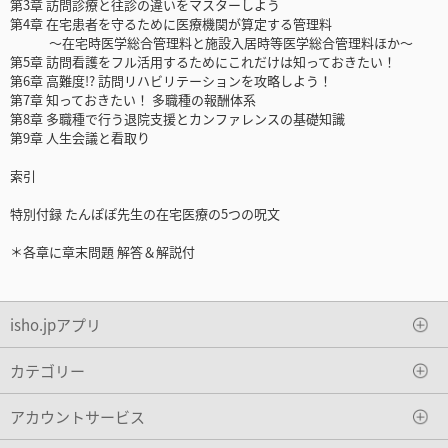
第3章 訪問診療と往診の違いをマスターしよう
第4章 在宅患者を守るために医療機関が算定する管理料
～在宅時医学総合管理料と施設入居時等医学総合管理料ほか～
第5章 訪問看護をフル活用するためにこれだけは知っておきたい！
第6章 高難度!? 訪問リハビリテーションを攻略しよう！
第7章 知っておきたい！ 多職種の報酬体系
第8章 多職種で行う退院支援とカンファレンスの基礎知識
第9章 人生会議と看取り
索引
特別付録 たんぽぽ先生の在宅医療の5つの呪文
＊各章に章末問題 解答＆解説付
isho.jpアプリ
カテゴリー
アカウントサービス