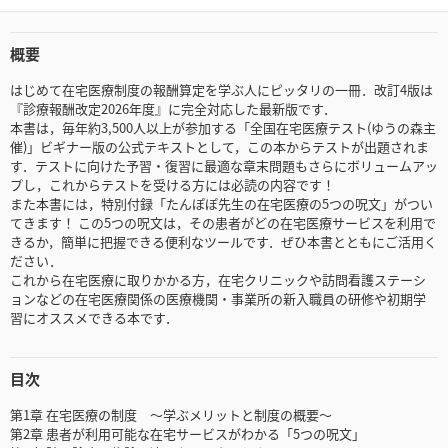
概要
はじめて在宅医療制度の報酬算定を学ぶ人にピッタリの一冊．改訂4版は
『診療報酬改定2026年度』に完全対応した最新版です．
本書は，毎年約3,500人以上が参加する「全国在宅医療テスト(ゆうの森主
催)」ビギナー版の公式テキストとして，この本からテストが出題されま
す．テストに向けた予習・復習に最適な章末問題もさらにボリュームアッ
プし，これからテストを受ける方には必読の内容です！
また本書には，特別付録「たんぽぽ先生の在宅医療の5つの呪文」がつい
てきます！ この5つの呪文は，その患者がどの在宅医療サービスを利用で
きるか，簡単に把握できる便利なツールです．ぜひ本書とともにご活用く
ださい．
これから在宅医療に取りかかる方，在宅クリニックや訪問看護ステーシ
ョンなどの在宅医療関係の医療機関・事業所の新入職員の研修や初期学
習にオススメできる本です．
目次
第1章 在宅医療の制度 ～学ぶメリットと制度の概要～
第2章 患者が利用可能な在宅サービスがわかる「5つの呪文」