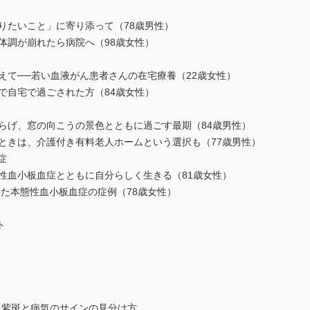
やりたいこと」に寄り添って（78歳男性）
、体調が崩れたら病院へ（98歳女性）
支えて──若い血液がん患者さんの在宅療養（22歳女性）
まで自宅で過ごされた方（84歳女性）
和らげ、窓の向こうの景色とともに過ごす最期（84歳男性）
なときは、介護付き有料老人ホームという選択も（77歳男性）
症
態性血小板血症とともに自分らしく生きる（81歳女性）
した本態性血小板血症の症例（78歳女性）
ト
る紫斑と病気のサインの見分け方