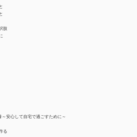
と
と
択肢
に
宅療養～安心して自宅で過ごすために～
作る