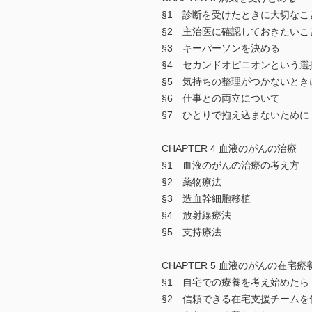
§1 診断を受けたときに大切なこ
§2 主治医に確認しておきたいこ
§3 キーパーソンを決める
§4 セカンドオピニオンという選
§5 気持ちの整理がつかないとき
§6 仕事との両立について
§7 ひとりで抱え込まないために
CHAPTER 4 血液のがんの治療
§1 血液のがんの治療の考え方
§2 薬物療法
§3 造血幹細胞移植
§4 放射線療法
§5 支持療法
CHAPTER 5 血液のがんの在
§1 自宅での療養を考え始めたら
§2 信頼できる在宅支援チームを