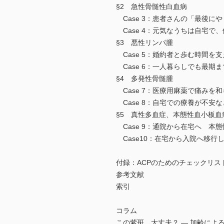
§2 急性骨髄性白血病
Case 3：患者さんの「最後に
Case 4：元気なうちは自宅で
§3 悪性リンパ腫
Case 5：婚約者と歩む時間を
Case 6：一人暮らしでも最期
§4 多発性骨髄腫
Case 7：医療用麻薬で痛みを
Case 8：自宅での療養が不安
§5 真性多血症、本態性血小板血
Case 9：通院から在宅へ 本
Case10：在宅から入院へ移行
付録：ACPのためのチェックリス
参考文献
索引
コラム
この紫斑、大丈夫？ ― 加齢によ