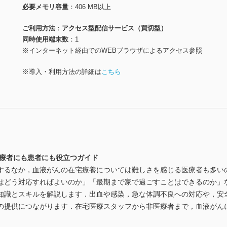
必要メモリ容量
406 MB以上
ご利用方法
アクセス型配信サービス（買切型）
同時使用端末数
1
※インターネット経由でのWEBブラウザによるアクセス参照
※導入・利用方法の詳細は
こちら
医療者にも患者にも役立つガイド
するなか，血液がんの在宅療養については難しさを感じる医療者も多い
はどう対応すればよいのか」「最期まで家で過ごすことはできるのか」
知識とスキルを解説します．出血や感染，急な体調不良への対応や，安
の提供につながります．在宅医療スタッフから非医療者まで，血液がん