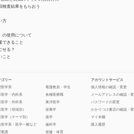
回検査結果をもらおう
い方
）の使用について
援できること
ごせる？
いこと
テゴリー
アカウントサービス
礎医学系
看護教員・学生
個人情報の確認・変更
床医学・内科系
各種医療職
メールアドレスの確認・変
床医学・外科系
東洋医学
パスワードの変更
床医学（領域別）
栄養学
かかりつけ書店の確認・変
床医学（テーマ別）
薬学
マイ本棚
会医学系・医学一般など
歯科学
購入履歴
礎看護
保健・体育