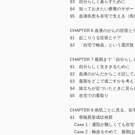
§3 自分らしく暮らすために
§4 知っておきたい療養のサポー
§5 血液疾患を在宅で支える（医
CHAPTER 6 血液のがんの症状と
§1 起こりうる症状とケア
§2 「自宅で輸血」という選択肢
CHAPTER 7 最期まで「自分ら
§1 自分らしく生ききるために
§2 血液のがんだからこそ話して
§3 最期をどこで過ごすかを考え
§4 旅立ちが近づいたときに見ら
§5 在宅での看取り
CHAPTER 8 病気ごとに見る、
§1 骨髄異形成症候群
Case 1：通院が難しくても在
Case 2：輸血をやめて、最期