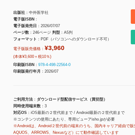
出版社
中外医学社
電子版ISBN
電子版発売日
2026/07/07
ページ数
246ページ
判型
A5判
フォーマット
PDF（パソコンへのダウンロード不可）
¥3,960
電子版販売価格：
(本体¥3,600＋税10％)
印刷版ISBN
978-4-498-22564-0
印刷版発行年月
2026/07
ご利用方法
ダウンロード型配信サービス（買切型）
同時使用端末数
3
対応OS
iOS最新の２世代前まで / Android最新の２世代前まで
※コンテンツの使用にあたり、専用ビューアisho.jpが必要
※Androidは、Android２世代前の端末のうち、国内キャリア経由で販
AQUOS、ARROWS、Nexusなど）にて動作確認しています