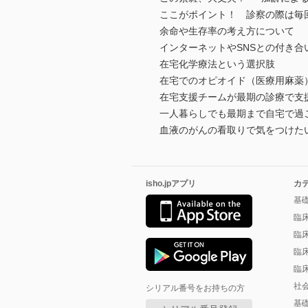
ここがポイント！ 診察の際は毎
余命や生存率の考え方について
インターネットやSNSとの付き合
在宅化学療法という選択肢
在宅でのオピオイド（医療用麻薬
在宅支援チームが最期の診療で支
一人暮らしでも最期まで自宅で過
血液のがんの看取りで気をつけた
isho.jpアプリ
カ
基
臨
臨
臨
臨
社
シリアル番号をお持ちの方
基