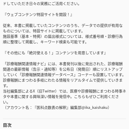
ドしていただき日々の実務にご活用ください。
『ウェブコンテンツ特設サイトを開設！』
従来、本書に掲載していたコンテンツのうち、データでの提供が有用な
ものについては、特設サイトに掲載しています。
施設基準（基本・特掲）の届出様式については、様式番号順・診療行為
順に整理して掲載し、キーワード検索も可能です。
『その他にも「絶対使える！」コンテンツを用意しています』
「診療報酬関連情報ナビ」には、本書発刊以後に発出された、診療報酬
関連の最新情報（告示・通知等）を公布日（発簡日）順にリストアップ
していく「診療報酬関連情報データベース」コーナーも設置しています。
診療報酬にまつわる多岐にわたる情報をリアルタイムで提供していきま
す。
当社編集部によるX（旧Twitter）では、医療や診療報酬にまつわる時事ネ
タや本書に関する興味深い情報を発信中。こちらもぜひご利用くださ
い。
（アカウント名：『医科点数表の解釈』編集部@ika_kaishaku）
目次