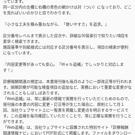
っています。
同一区分内の左欄と右欄の青色の網かけは対（つい）になっており、どこ
を見ればいいのかひと目でわかります。
『小さな工夫を積み重ねながら、「使いやすさ」を追求。』
区分番号レベルまで表示した目次や、詳細な50音索引で知りたい項目を
素早く検索できます。
施設基準や別紙様式には対応する区分番号を表示し、項目の検索が便利
になっています。
『内容変更等があっても安心。「Ｗｅｂ追補」でしっかりと対応しま
す！』
診療報酬関連の規定は、本書発刊後も毎月のように一部改正等が行われま
す。保険診療が可能な検査項目の追加など、実務において重要な変更がな
されることもしばしばあります。
「Web追補」は、常に最新の情報で実務を行っていただくためのもので、
発刊後の本書の内容に変更・訂正等が生じた場合に、原則として月１
回、当社ウェブサイト上に一覧表を掲載し変更点を明示するサービスで
す。この追補を毎月確認していただくことで、常に正確な実務を行うこと
ができます。
「Web追補」は、当社ウェブサイトに設置された特別サイト「診療報酬
関連情報ナビ」においてPDF形式にて掲載します。ファイルをダウンロー