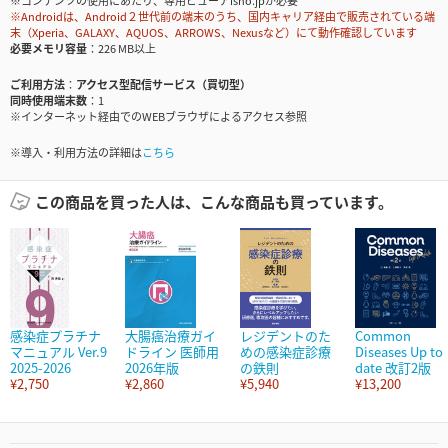
※コンテンツの使用にあたり、専用ビューアisho.jpが必要
※Androidは、Android２世代前の端末のうち、国内キャリア経由で販売されている端
末（Xperia、GALAXY、AQUOS、ARROWS、Nexusなど）にて動作確認しています
必要メモリ容量
226 MB以上
ご利用方法
アクセス型配信サービス（買切型）
同時使用端末数
1
※インターネット経由でのWEBブラウザによるアクセス参照
※導入・利用方法の詳細は
こちら
この商品を買った人は、こんな商品も買っています。
感染症プラチナ
大腸癌治療ガイ
レジデントのた
Common
マニュアル Ver.9
ドライン 医師用
めの感染症診療
Diseases Up to
2025-2026
2026年版
の鉄則
date 改訂2版
¥2,750
¥2,860
¥5,940
¥13,200