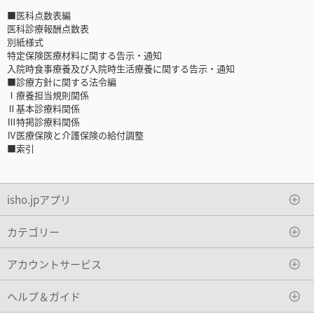
■医科点数表編
医科診療報酬点数表
別紙様式
特定保険医療材料に関する告示・通知
入院時食事療養及び入院時生活療養に関する告示・通知
■診療方針に関する法令編
Ⅰ療養担当規則関係
Ⅱ基本診療料関係
Ⅲ特掲診療料関係
Ⅳ医療保険と介護保険の給付調整
■索引
isho.jpアプリ
カテゴリー
アカウントサービス
ヘルプ＆ガイド