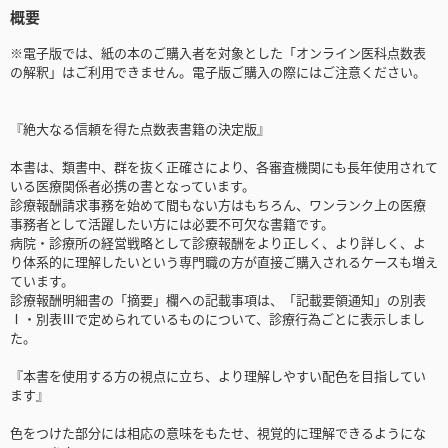
概要
※電子版では、紙の本のご購入者を対象とした「オンライン医科点数表
の解釈」はご利用できません。電子版ご購入の際にはご注意ください。
『絶大なる信頼を得た点数表書籍の決定版』
本書は、類書中、群を抜く正確さにより、各審査機関にも長年使用されて
いる医療関係者必携の書となっています。
診療報酬請求事務を始めて間もない方はもちろん、ワンランク上の医療
事務者として活躍したい方には必要不可欠な書籍です。
病院・診療所の経営戦略として診療報酬をより正しく、より詳しく、よ
り体系的に理解したいという専門職の方が直接ご購入されるケースも増え
ています。
診療報酬明細書の「摘要」欄への記載事項は、「記載要領通知」の別表
Ⅰ・別表Ⅲで定められているものについて、診療行為ごとに表示しまし
た。
『本書を使用する方の視点に立ち、より理解しやすい配色を目指してい
ます』
色をつけた部分には相応の意味をもたせ、視覚的に理解できるようにな