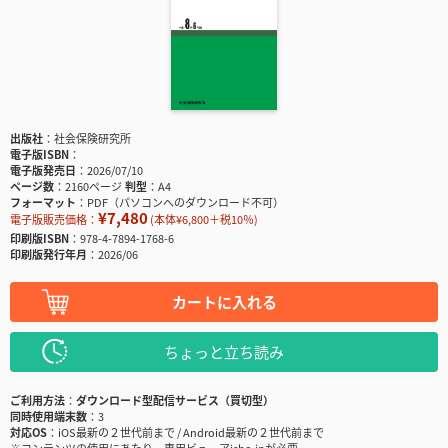
出版社
社会保険研究所
電子版ISBN
電子版発売日
2026/07/10
ページ数
2160ページ
判型
A4
フォーマット
PDF（パソコンへのダウンロード不可）
¥7,480
電子版販売価格：
(本体¥6,800＋税10％)
印刷版ISBN
978-4-7894-1768-6
印刷版発行年月
2026/06
カートに入れる
ちょっと立ち読み
ご利用方法
ダウンロード型配信サービス（買切型）
同時使用端末数
3
対応OS
iOS最新の２世代前まで / Android最新の２世代前まで