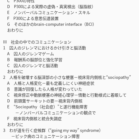
C P300の特性
D P300による実際の虚偽・真実検出（脳指紋）
E ノンバーバルコミュニケーション・スキル
F P300による意思伝達装置
G そのほかのbrain-computer interface（BCI）
おわりに
III 社会の中でのコミュニケーション
1 囚人のジレンマにおけるかけ引きと脳活動
A 囚人のジレンマゲーム
B 報酬系の脳部位と強化学習
C 囚人のジレンマと脳活動
おわりに
2 人格を破壊する脳深部の小さな梗塞－視床背内側核と“sociopathy”
A 人格と人格変化－最も定義しにくい神経症状
B 意識が回復したら人格が変わっていた
C 視床傍正中動脈梗塞の神経心理学－情動と行動様式に着眼して
D 前頭葉サーキットの要－視床背内側核
E “Sociopathy（社会症）”と遂行機能障害
－ノンバーバルコミュニケーションの観点で
F 視床背内側核と統合失調症
おわりに
3 わが道を行く症候群（“going my way” syndrome）
－ピック病のコミュニケーション障害