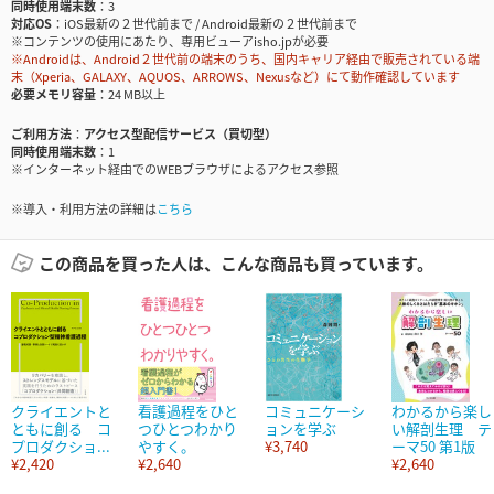
同時使用端末数
3
対応OS
iOS最新の２世代前まで / Android最新の２世代前まで
※コンテンツの使用にあたり、専用ビューアisho.jpが必要
※Androidは、Android２世代前の端末のうち、国内キャリア経由で販売されている端
末（Xperia、GALAXY、AQUOS、ARROWS、Nexusなど）にて動作確認しています
必要メモリ容量
24 MB以上
ご利用方法
アクセス型配信サービス（買切型）
同時使用端末数
1
※インターネット経由でのWEBブラウザによるアクセス参照
※導入・利用方法の詳細は
こちら
この商品を買った人は、こんな商品も買っています。
クライエントと
看護過程をひと
コミュニケーシ
わかるから楽し
ともに創る コ
つひとつわかり
ョンを学ぶ
い解剖生理 テ
プロダクショ...
やすく。
¥3,740
ーマ50 第1版
¥2,420
¥2,640
¥2,640