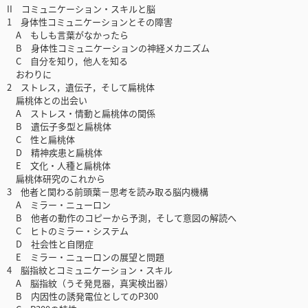
II コミュニケーション・スキルと脳
1 身体性コミュニケーションとその障害
A もしも言葉がなかったら
B 身体性コミュニケーションの神経メカニズム
C 自分を知り，他人を知る
おわりに
2 ストレス，遺伝子，そして扁桃体
扁桃体との出会い
A ストレス・情動と扁桃体の関係
B 遺伝子多型と扁桃体
C 性と扁桃体
D 精神疾患と扁桃体
E 文化・人種と扁桃体
扁桃体研究のこれから
3 他者と関わる前頭葉－思考を読み取る脳内機構
A ミラー・ニューロン
B 他者の動作のコピーから予測，そして意図の解読へ
C ヒトのミラー・システム
D 社会性と自閉症
E ミラー・ニューロンの展望と問題
4 脳指紋とコミュニケーション・スキル
A 脳指紋（うそ発見器，真実検出器）
B 内因性の誘発電位としてのP300