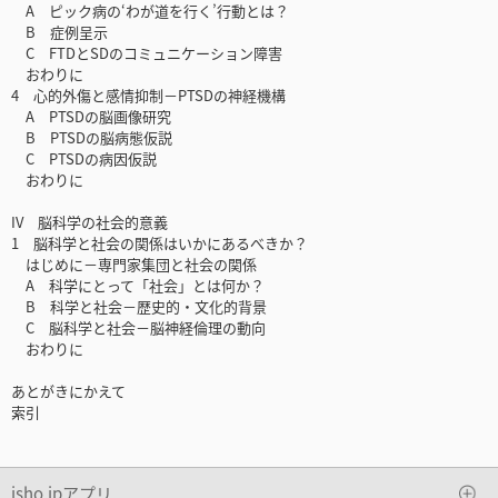
A ピック病の‘わが道を行く’行動とは？
B 症例呈示
C FTDとSDのコミュニケーション障害
おわりに
4 心的外傷と感情抑制－PTSDの神経機構
A PTSDの脳画像研究
B PTSDの脳病態仮説
C PTSDの病因仮説
おわりに
IV 脳科学の社会的意義
1 脳科学と社会の関係はいかにあるべきか？
はじめに－専門家集団と社会の関係
A 科学にとって「社会」とは何か？
B 科学と社会－歴史的・文化的背景
C 脳科学と社会－脳神経倫理の動向
おわりに
あとがきにかえて
索引
isho.jpアプリ