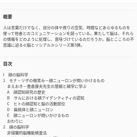
概要
人は言葉だけでなく、自分の体や周りの空気、時間などあらゆるものを
使って他者とのコミュニケーションを図っている。果たして脳は、それら
の情報をどのように処理し、意味づけているのだろうか。脳とこころの不
思議に迫る≪脳とソシアル≫シリーズ第3弾。
目次
I 顔の脳科学
1 モナ・リザの微笑み－顔ニューロンが問いかけるもの
まえおき－豊倉康夫先生の慧眼と碩学に学ぶ
A 顔認知研究の歴史
B サルにおける顔アイデンティティの認知
C ヒトの顔認知と脳の活動部位
D 扁桃体と顔ニューロン
E 顔ニューロンが問いかけるもの
おわりに
2 顔の脳科学
非侵襲的脳機能検査法