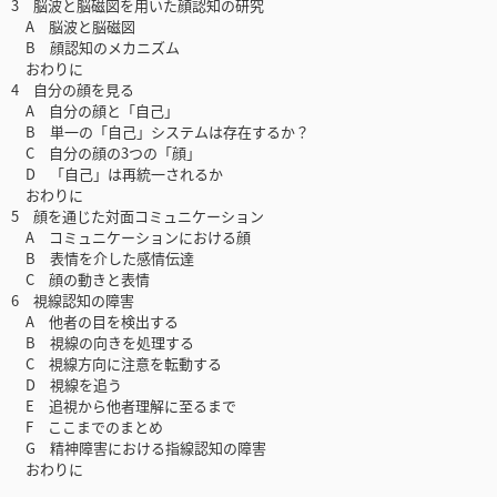
3 脳波と脳磁図を用いた顔認知の研究
A 脳波と脳磁図
B 顔認知のメカニズム
おわりに
4 自分の顔を見る
A 自分の顔と「自己」
B 単一の「自己」システムは存在するか？
C 自分の顔の3つの「顔」
D 「自己」は再統一されるか
おわりに
5 顔を通じた対面コミュニケーション
A コミュニケーションにおける顔
B 表情を介した感情伝達
C 顔の動きと表情
6 視線認知の障害
A 他者の目を検出する
B 視線の向きを処理する
C 視線方向に注意を転動する
D 視線を追う
E 追視から他者理解に至るまで
F ここまでのまとめ
G 精神障害における指線認知の障害
おわりに