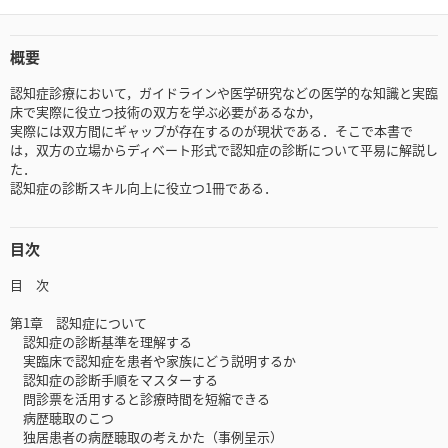
概要
認知症診療において，ガイドラインや医学研究などの医学的な知識と実臨
床で実際に役立つ技術の双方を学ぶ必要があるなか，
実際には双方間にギャップが存在するのが現状である．そこで本書で
は，双方の立場からディベート形式で認知症の診断について平易に解説し
た．
認知症の診断スキル向上に役立つ1冊である．
目次
目 次
第1章 認知症について
認知症の診断基準を理解する
実臨床で認知症を患者や家族にどう説明するか
認知症の診断手順をマスターする
問診票を活用すると診療時間を短縮できる
病歴聴取のこつ
独居患者の病歴聴取の考えかた（事例呈示）