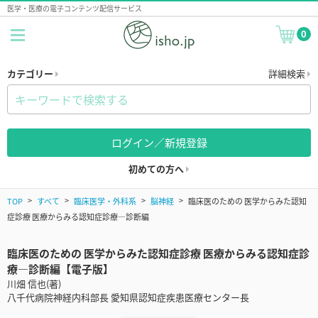
医学・医療の電子コンテンツ配信サービス
0
カテゴリー
詳細検索
ログイン／新規登録
初めての方へ
TOP
すべて
臨床医学・外科系
脳神経
臨床医のための 医学からみた認知
症診療 医療からみる認知症診療―診断編
臨床医のための 医学からみた認知症診療 医療からみる認知症診
療―診断編【電子版】
川畑 信也(著)
八千代病院神経内科部長 愛知県認知症疾患医療センター長