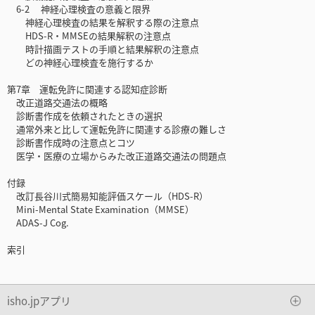
6-2 神経心理検査の意義と限界
神経心理検査の結果を解釈する際の注意点
HDS-R・MMSEの結果解釈の注意点
時計描画テストの手順と結果解釈の注意点
どの神経心理検査を施行するか
第7章 運転免許に関連する認知症診断
改正道路交通法の概略
診断書作成を依頼されたときの選択
通常外来と比して運転免許に関連する診療の難しさ
診断書作成時の注意点とコツ
医学・医療の立場からみた改正道路交通法の問題点
付録
改訂長谷川式簡易知能評価スケール（HDS-R）
Mini-Mental State Examination（MMSE）
ADAS-J Cog.
索引
isho.jpアプリ