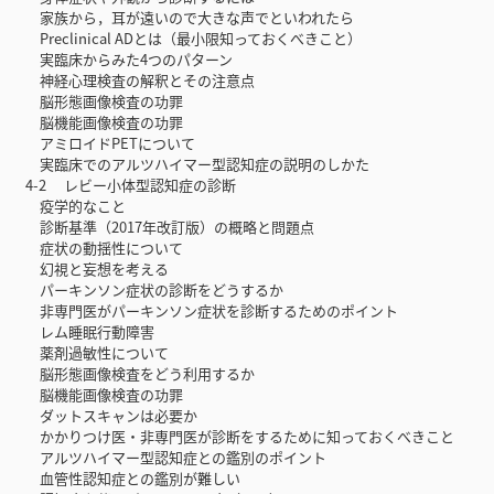
家族から，耳が遠いので大きな声でといわれたら
Preclinical ADとは（最小限知っておくべきこと）
実臨床からみた4つのパターン
神経心理検査の解釈とその注意点
脳形態画像検査の功罪
脳機能画像検査の功罪
アミロイドPETについて
実臨床でのアルツハイマー型認知症の説明のしかた
4-2 レビー小体型認知症の診断
疫学的なこと
診断基準（2017年改訂版）の概略と問題点
症状の動揺性について
幻視と妄想を考える
パーキンソン症状の診断をどうするか
非専門医がパーキンソン症状を診断するためのポイント
レム睡眠行動障害
薬剤過敏性について
脳形態画像検査をどう利用するか
脳機能画像検査の功罪
ダットスキャンは必要か
かかりつけ医・非専門医が診断をするために知っておくべきこと
アルツハイマー型認知症との鑑別のポイント
血管性認知症との鑑別が難しい