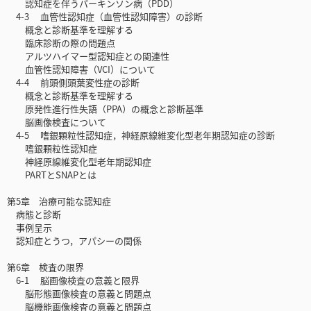
認知症を伴うパーキンソン病（PDD）
4-3 血管性認知症（血管性認知障害）の診断
概念と診断基準を理解する
臨床診断の際の問題点
アルツハイマー型認知症との関連性
血管性認知障害（VCI）について
4-4 前頭側頭葉変性症の診断
概念と診断基準を理解する
原発性進行性失語（PPA）の概念と診断基準
脳画像検査について
4-5 嗜銀顆粒性認知症，神経原線維変化型老年期認知症の診断
嗜銀顆粒性認知症
神経原線維変化型老年期認知症
PARTとSNAPとは
第5章 治療可能な認知症
病態と診断
事例呈示
認知症とうつ，アパシーの関係
第6章 検査の限界
6-1 脳画像検査の意義と限界
脳形態画像検査の意義と問題点
脳機能画像検査の意義と問題点