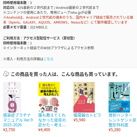
同時使用端末数
3
対応OS
iOS最新の２世代前まで / Android最新の２世代前まで
※コンテンツの使用にあたり、専用ビューアisho.jpが必要
※Androidは、Android２世代前の端末のうち、国内キャリア経由で販売されている端
末（Xperia、GALAXY、AQUOS、ARROWS、Nexusなど）にて動作確認しています
必要メモリ容量
222 MB以上
ご利用方法
アクセス型配信サービス（買切型）
同時使用端末数
1
※インターネット経由でのWEBブラウザによるアクセス参照
※導入・利用方法の詳細は
こちら
この商品を買った人は、こんな商品も買っています。
感染症プラチナ
誰も教えてくれ
循環器のトビラ
骨折ハンター
マニュアル Ver.9
なかった皮疹の
¥5,940
レントゲン×非
2025-2026
診かた・考え...
整形外科医
¥2,750
¥4,400
¥5,280