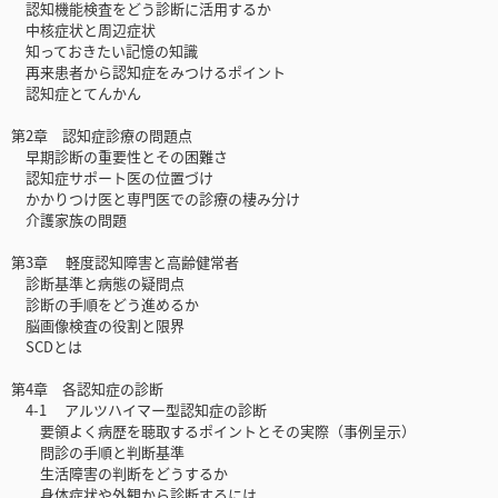
認知機能検査をどう診断に活用するか
中核症状と周辺症状
知っておきたい記憶の知識
再来患者から認知症をみつけるポイント
認知症とてんかん
第2章 認知症診療の問題点
早期診断の重要性とその困難さ
認知症サポート医の位置づけ
かかりつけ医と専門医での診療の棲み分け
介護家族の問題
第3章 軽度認知障害と高齢健常者
診断基準と病態の疑問点
診断の手順をどう進めるか
脳画像検査の役割と限界
SCDとは
第4章 各認知症の診断
4-1 アルツハイマー型認知症の診断
要領よく病歴を聴取するポイントとその実際（事例呈示）
問診の手順と判断基準
生活障害の判断をどうするか
身体症状や外観から診断するには