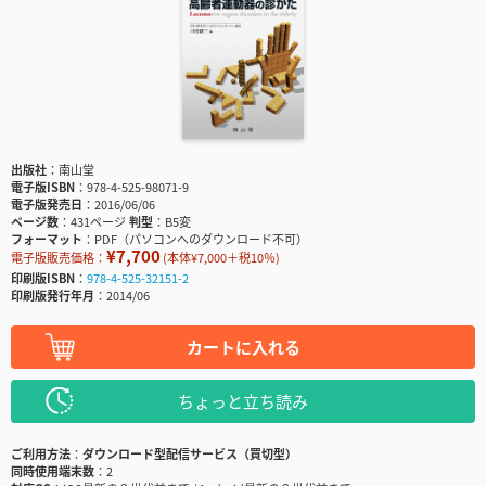
出版社
南山堂
電子版ISBN
978-4-525-98071-9
電子版発売日
2016/06/06
ページ数
431ページ
判型
B5変
フォーマット
PDF（パソコンへのダウンロード不可）
¥7,700
電子版販売価格：
(本体¥7,000＋税10％)
印刷版ISBN
978-4-525-32151-2
印刷版発行年月
2014/06
カートに入れる
ちょっと立ち読み
ご利用方法
ダウンロード型配信サービス（買切型）
同時使用端末数
2