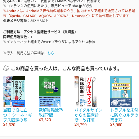
対応OS
iOS最新の２世代前まで / Android最新の２世代前まで
※コンテンツの使用にあたり、専用ビューアisho.jpが必要
※Androidは、Android２世代前の端末のうち、国内キャリア経由で販売されている端
末（Xperia、GALAXY、AQUOS、ARROWS、Nexusなど）にて動作確認しています
必要メモリ容量
552 MB以上
ご利用方法
アクセス型配信サービス（買切型）
同時使用端末数
1
※インターネット経由でのWEBブラウザによるアクセス参照
※導入・利用方法の詳細は
こちら
この商品を買った人は、こんな商品も買っています。
当直で役に立
電解質輸液塾
バイタルサイン
トラブルを未然
つ！ シーネ・ギ
改訂2版
からの臨床診
に防ぐカルテの
プス固定の基...
¥3,520
断 改訂版
書き方
¥4,620
¥4,290
¥3,960