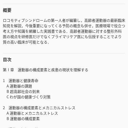
概要
ロコモティブシンドロームの第一人者が編纂し，高齢者運動器の最新臨床
知見を解説，今後重要になってくる予防の概念も併せ，医療現場で役立つ
考え方や知識を網羅した実践書である．高齢者運動器に対する整形外科
医の視点を研修医だけでなくプライマリケア医にも伝授することでより
質の高い臨床が可能となる．
目次
第Ⅰ章 運動器の構成要素と疾患の現状を理解する
1 運動器と健康寿命
A 運動器の課題
B 超高齢社会の到来
C わが国の健康づくり対策
2 運動器の構成要素とメカニカルストレス
A 運動器とメカニカルストレス
B 運動器の構成要素