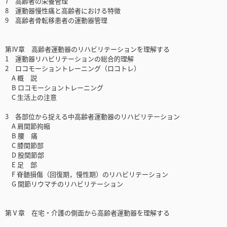
7 高齢者の栄養管理
8 運動器慢性痛と高齢者における特徴
9 高齢者骨転移患者の運動器管理
第Ⅳ章 高齢者運動器のリハビリテーションを理解する
1 運動器リハビリテーションの総合的理解
2 ロコモーショントレーニング（ロコトレ）
A 概 説
B ロコモーショントレーニング
C 生活上の注意
3 各部位から捉える中高齢者運動器のリハビリテーション
A 肩関節拘縮
B 腰 痛
C 膝関節部
D 股関節部
E 足 部
F 脊髄損傷（回復期，慢性期）のリハビリテーション
G 関節リウマチのリハビリテーション
第Ⅴ章 在宅・介護の側面から高齢者運動器を理解する