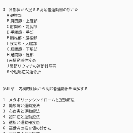
3 各部位から捉える高齢者運動器の診かた
A 頚椎部
B 肩関節・上腕部
C 肘関節・前腕部
D 手関節・手部
E 胸椎部・腰椎部
F 股関節・大腿部
G 膝関節・下腿部
H 足関節・足部
I 末梢動脈性疾患
J 関節リウマチの運動器障害
K 骨粗鬆症関連骨折
第Ⅲ章 内科的側面から高齢者運動器を理解する
1 メタボリックシンドロームと運動療法
2 糖尿病と運動療法
3 心疾患と運動療法
4 認知症と運動療法
5 透析と運動器疾患
6 高齢者の検査値の診かた