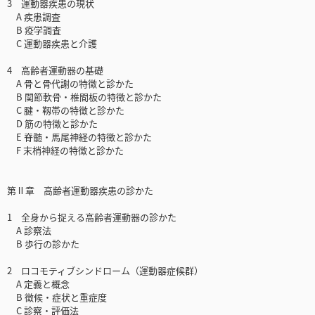
3 運動器疾患の現状
A 疾患調査
B 疫学調査
C 運動器疾患と介護
4 高齢者運動器の基礎
A 骨と骨代謝の特徴と診かた
B 関節軟骨・椎間板の特徴と診かた
C 腱・靱帯の特徴と診かた
D 筋の特徴と診かた
E 脊髄・馬尾神経の特徴と診かた
F 末梢神経の特徴と診かた
第Ⅱ章 高齢者運動器疾患の診かた
1 全身から捉える高齢者運動器の診かた
A 診察法
B 歩行の診かた
2 ロコモティブシンドローム（運動器症候群）
A 定義と概念
B 徴候・症状と重症度
C 診察・評価法