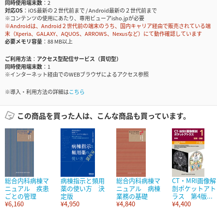
同時使用端末数
2
対応OS
iOS最新の２世代前まで / Android最新の２世代前まで
※コンテンツの使用にあたり、専用ビューアisho.jpが必要
※Androidは、Android２世代前の端末のうち、国内キャリア経由で販売されている端
末（Xperia、GALAXY、AQUOS、ARROWS、Nexusなど）にて動作確認しています
必要メモリ容量
88 MB以上
ご利用方法
アクセス型配信サービス（買切型）
同時使用端末数
1
※インターネット経由でのWEBブラウザによるアクセス参照
※導入・利用方法の詳細は
こちら
この商品を買った人は、こんな商品も買っています。
総合内科病棟マ
病棟指示と頻用
総合内科病棟マ
CT・MRI画像解
ニュアル 疾患
薬の使い方 決
ニュアル 病棟
剖ポケットアト
ごとの管理
定版
業務の基礎
ラス 第4版...
¥6,160
¥4,950
¥4,840
¥4,400