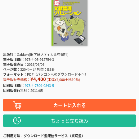
出版社
Gakken(旧学研メディカル秀潤社)
電子版ISBN
978-4-05-912754-3
電子版発売日
2016/06/06
ページ数
320ページ
判型
B5変
フォーマット
PDF（パソコンへのダウンロード不可）
¥4,400
電子版販売価格：
(本体¥4,000＋税10％)
印刷版ISBN
978-4-7809-0843-5
印刷版発行年月
2011/05
カートに入れる
ちょっと立ち読み
ご利用方法
ダウンロード型配信サービス（買切型）