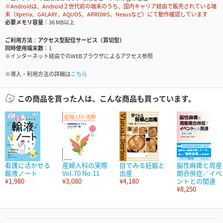
※Androidは、Android２世代前の端末のうち、国内キャリア経由で販売されている端
末（Xperia、GALAXY、AQUOS、ARROWS、Nexusなど）にて動作確認しています
必要メモリ容量
36 MB以上
ご利用方法
アクセス型配信サービス（買切型）
同時使用端末数
1
※インターネット経由でのWEBブラウザによるアクセス参照
※導入・利用方法の詳細は
こちら
この商品を買った人は、こんな商品も買っています。
看護に活かせる
産婦人科の実際
目でみる妊娠と
脳性麻痺と周産
輸液ノート
Vol.70 No.11
出産
期合併症／イベ
¥1,980
¥3,080
¥4,180
ントとの関連
¥8,250