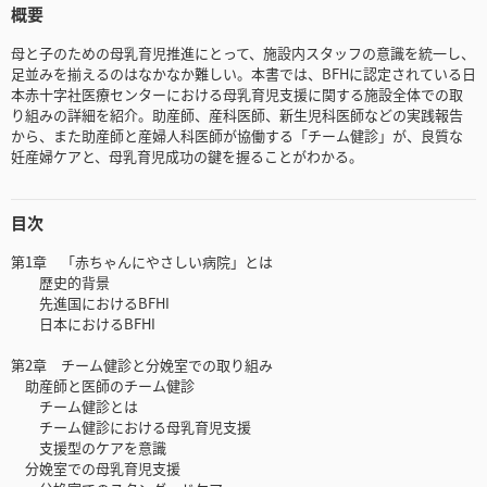
概要
母と子のための母乳育児推進にとって、施設内スタッフの意識を統一し、
足並みを揃えるのはなかなか難しい。本書では、BFHに認定されている日
本赤十字社医療センターにおける母乳育児支援に関する施設全体での取
り組みの詳細を紹介。助産師、産科医師、新生児科医師などの実践報告
から、また助産師と産婦人科医師が協働する「チーム健診」が、良質な
妊産婦ケアと、母乳育児成功の鍵を握ることがわかる。
目次
第1章 「赤ちゃんにやさしい病院」とは
歴史的背景
先進国におけるBFHI
日本におけるBFHI
第2章 チーム健診と分娩室での取り組み
助産師と医師のチーム健診
チーム健診とは
チーム健診における母乳育児支援
支援型のケアを意識
分娩室での母乳育児支援