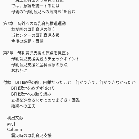
では，意識を統一するには
母親の“母乳育児への気持ち”を育む
第7章 院外への母乳育児推進運動
わが国の母乳育児の傾向
当センターの母乳育児支援
今後の課題・目標
第8章 母乳育児支援の原点を見直す
母乳育児支援実践のチェックポイント
母乳育児支援と産科医療の原点
おわりに
付録 BFH取得の際，困難だったこと 何ができて，何ができなかったか
BFH認定をめざす道のり
BFH認定への取り組み
支援を進めるなかでのつまずき・困難
継続への工夫
初出文献
索引
Column
震災時の母乳育児支援