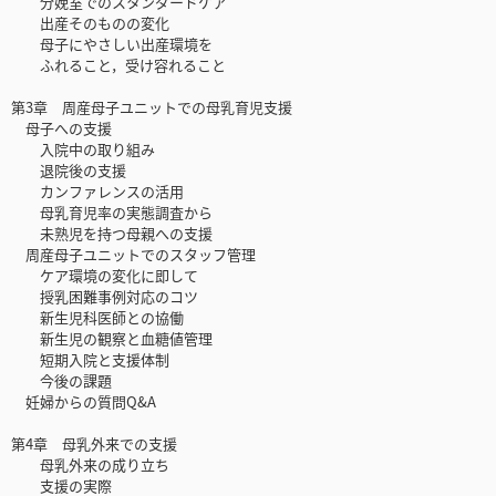
分娩室でのスタンダードケア
出産そのものの変化
母子にやさしい出産環境を
ふれること，受け容れること
第3章 周産母子ユニットでの母乳育児支援
母子への支援
入院中の取り組み
退院後の支援
カンファレンスの活用
母乳育児率の実態調査から
未熟児を持つ母親への支援
周産母子ユニットでのスタッフ管理
ケア環境の変化に即して
授乳困難事例対応のコツ
新生児科医師との協働
新生児の観察と血糖値管理
短期入院と支援体制
今後の課題
妊婦からの質問Q&A
第4章 母乳外来での支援
母乳外来の成り立ち
支援の実際