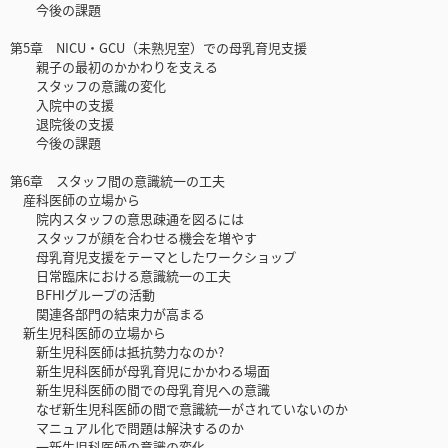
今後の課題
第5章 NICU・GCU（未熟児室）での母乳育児支援
親子の最初のかかわりを支える
スタッフの意識の変化
入院中の支援
退院後の支援
今後の課題
第6章 スタッフ間の意識統一の工夫
産科医師の立場から
院内スタッフの意思疎通を図るには
スタッフが顔を合わせる機会を増やす
母乳育児支援をテーマとしたワークショップ
日常臨床における意識統一の工夫
BFHIグループの活動
関連各部門の結束力が高まる
新生児科医師の立場から
新生児科医師は抵抗勢力なのか?
新生児科医師が母乳育児にかかわる場面
新生児科医師の間での母乳育児への意識
なぜ新生児科医師の間で意識統一がされていないのか
マニュアル化で問題は解決するのか
一新生児科医師の意識の変化