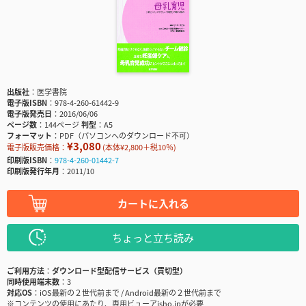
出版社
医学書院
電子版ISBN
978-4-260-61442-9
電子版発売日
2016/06/06
ページ数
144ページ
判型
A5
フォーマット
PDF（パソコンへのダウンロード不可）
¥3,080
電子版販売価格：
(本体¥2,800＋税10％)
印刷版ISBN
978-4-260-01442-7
印刷版発行年月
2011/10
カートに入れる
ちょっと立ち読み
ご利用方法
ダウンロード型配信サービス（買切型）
同時使用端末数
3
対応OS
iOS最新の２世代前まで / Android最新の２世代前まで
※コンテンツの使用にあたり、専用ビューアisho.jpが必要