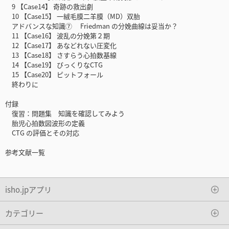
9 【Case14】 奇跡の救出劇
10 【Case15】 一絨毛膜二羊膜（MD）双胎
アドバンスな知識⑦ Friedman の分娩曲線は妥当か？
11 【Case16】 波乱の分娩第２期
12 【Case17】 あなどれない圧変化
13 【Case18】 さすらう心拍数基線
14 【Case19】 びっくりなCTG
15 【Case20】 ピットフォール
終わりに
付録
復習：問題集 知識を確認してみよう
胎児心拍数図波形の定義
CTG の評価とその対応
参考文献一覧
isho.jpアプリ
カテゴリー