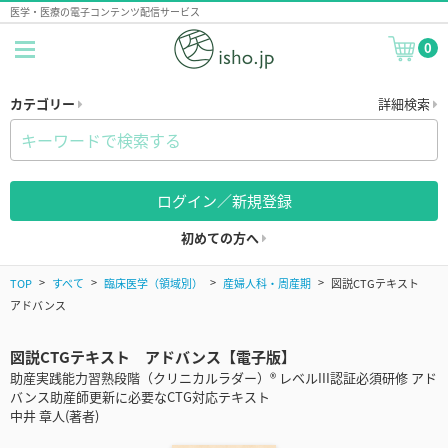
医学・医療の電子コンテンツ配信サービス
0
カテゴリー
詳細検索
ログイン／新規登録
初めての方へ
TOP
すべて
臨床医学（領域別）
産婦人科・周産期
図説CTGテキスト
アドバンス
図説CTGテキスト アドバンス【電子版】
助産実践能力習熟段階（クリニカルラダー）® レベルIII認証必須研修 アド
バンス助産師更新に必要なCTG対応テキスト
中井 章人(著者)