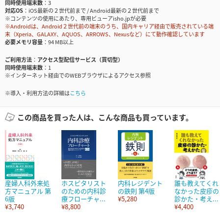
同時使用端末数
3
対応OS
iOS最新の２世代前まで / Android最新の２世代前まで
※コンテンツの使用にあたり、専用ビューアisho.jpが必要
※Androidは、Android２世代前の端末のうち、国内キャリア経由で販売されている端
末（Xperia、GALAXY、AQUOS、ARROWS、Nexusなど）にて動作確認しています
必要メモリ容量
94 MB以上
ご利用方法
アクセス型配信サービス（買切型）
同時使用端末数
1
※インターネット経由でのWEBブラウザによるアクセス参照
※導入・利用方法の詳細は
こちら
この商品を買った人は、こんな商品も買っています。
産婦人科外来処
ホスピタリスト
内科レジデント
誰も教えてくれ
方マニュアル 第
のための内科診
の鉄則 第4版
なかった皮疹の
6版
療フローチャ...
¥5,280
診かた・考え...
¥3,740
¥8,800
¥4,400