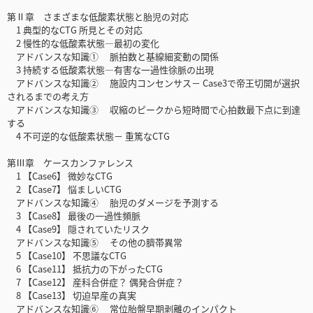
第Ⅱ章 さまざまな低酸素状態と胎児の対応
1 典型的なCTG 所見とその対応
2 慢性的な低酸素状態―最初の変化
アドバンスな知識① 脈拍数と基線細変動の関係
3 持続する低酸素状態―有害な一過性徐脈の出現
アドバンスな知識② 施設内コンセンサス－ Case3で帝王切開が選択
されるまでの考え方
アドバンスな知識③ 収縮のピークから短時間で心拍数最下点に到達
する
4 不可逆的な低酸素状態－ 重篤なCTG
第Ⅲ章 ケースカンファレンス
1 【Case6】 微妙なCTG
2 【Case7】 悩ましいCTG
アドバンスな知識④ 胎児のダメージを予測する
3 【Case8】 最後の一過性頻脈
4 【Case9】 隠されていたリスク
アドバンスな知識⑤ その他の臍帯異常
5 【Case10】 不思議なCTG
6 【Case11】 抵抗力の下がったCTG
7 【Case12】 産科合併症？ 偶発合併症？
8 【Case13】 切迫早産の真実
アドバンスな知識⑥ 常位胎盤早期剥離のインパクト