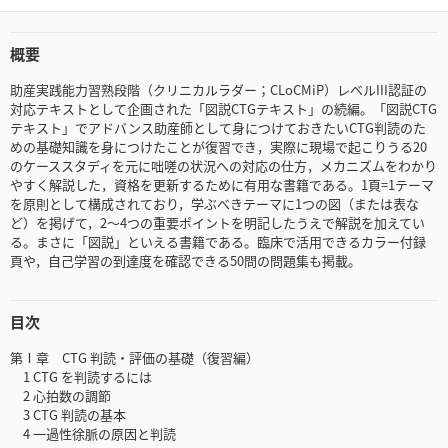
概要
助産実践能力習熟段階（クリニカルラダー；CLoCMiP）レベルIII認証の
対応テキストとして企画された「図説CTGテキスト」の続編。「図説CTG
テキスト」でアドバンス助産師として身につけておきたいCTG判読のた
めの基礎知識を身につけたことが復習でき，実際に現場で起こりうる20
のケーススタディを元に咄嗟の状況への対応の仕方，メカニズムをわかり
やすく解説した，資格を更新するために有用な書籍である。1頁=1テーマ
を原則として構成されており，学ぶべきテーマに1つの図（または表な
ど）を掲げて，2〜4つの重要ポイントを明記したうえで解説を加えてい
る。まさに「図説」といえる書籍である。臨床で活用できるカラー付録
頁や，自己学習の到達度を確認できる50問の問題集も掲載。
目次
第Ⅰ章 CTG 判読・評価の基礎（復習編）
1 CTG を判読するには
2 心拍数の調節
3 CTG 判読の基本
4 一過性徐脈の原因と判読