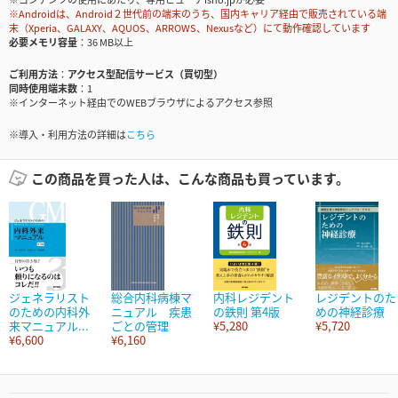
※Androidは、Android２世代前の端末のうち、国内キャリア経由で販売されている端
末（Xperia、GALAXY、AQUOS、ARROWS、Nexusなど）にて動作確認しています
必要メモリ容量
36 MB以上
ご利用方法
アクセス型配信サービス（買切型）
同時使用端末数
1
※インターネット経由でのWEBブラウザによるアクセス参照
※導入・利用方法の詳細は
こちら
この商品を買った人は、こんな商品も買っています。
ジェネラリスト
総合内科病棟マ
内科レジデント
レジデントのた
のための内科外
ニュアル 疾患
の鉄則 第4版
めの神経診療
来マニュアル...
ごとの管理
¥5,280
¥5,720
¥6,600
¥6,160