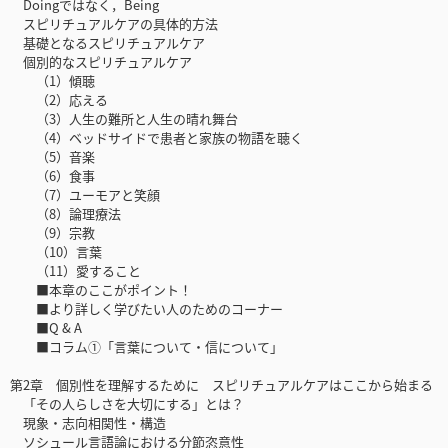
Doingではなく，Being
スピリチュアルケアの具体的方法
基礎となるスピリチュアルケア
個別的なスピリチュアルケア
（1）傾聴
（2）応える
（3）人生の難所と人生の晴れ舞台
（4）ベッドサイドで患者と家族の物語を聴く
（5）音楽
（6）食事
（7）ユーモアと笑顔
（8）論理療法
（9）宗教
（10）言葉
（11）愛すること
■本章のここがポイント！
■より詳しく学びたい人のためのコーナー
■Q & A
■コラム①「言葉について・信について」
第2章 個別性を理解するために スピリチュアルケアはここから始まる
「その人らしさを大切にする」とは？
現象・志向相関性・構造
ソシュール言語論における分節恣意性