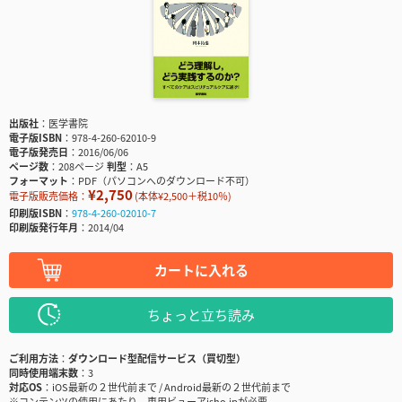
出版社
医学書院
電子版ISBN
978-4-260-62010-9
電子版発売日
2016/06/06
ページ数
208ページ
判型
A5
フォーマット
PDF（パソコンへのダウンロード不可）
¥2,750
電子版販売価格：
(本体¥2,500＋税10％)
印刷版ISBN
978-4-260-02010-7
印刷版発行年月
2014/04
カートに入れる
ちょっと立ち読み
ご利用方法
ダウンロード型配信サービス（買切型）
同時使用端末数
3
対応OS
iOS最新の２世代前まで / Android最新の２世代前まで
※コンテンツの使用にあたり、専用ビューアisho.jpが必要