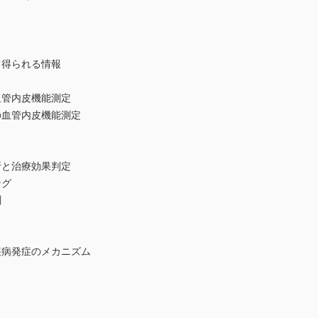
て得られる情報
血管内皮機能測定
の血管内皮機能測定
断と治療効果判定
ング
測
疾病発症のメカニズム