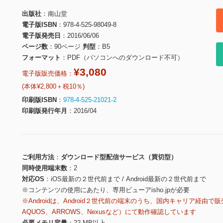
出版社
南山堂
電子版ISBN
978-4-525-98049-8
電子版発売日
2016/06/06
ページ数
90ページ
判型
B5
フォーマット
PDF（パソコンへのダウンロード不可）
¥3,080
電子版販売価格：
(本体¥2,800＋税10％)
印刷版ISBN
978-4-525-21021-2
印刷版発行年月
2016/04
ご利用方法
ダウンロード型配信サービス（買切型）
同時使用端末数
2
対応OS
iOS最新の２世代前まで / Android最新の２世代前まで
※コンテンツの使用にあたり、専用ビューアisho.jpが必要
※Androidは、Android２世代前の端末のうち、国内キャリア経由で販
AQUOS、ARROWS、Nexusなど）にて動作確認しています
必要メモリ容量
22 MB以上