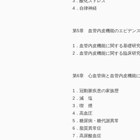
3．酸化ストレス
4．自律神経
第5章 血管内皮機能のエビデン
1．血管内皮機能に関する基礎研
2．血管内皮機能に関する臨床研
第6章 心血管病と血管内皮機能
1．冠動脈疾患の家族歴
2．減 塩
3．喫 煙
4．高血圧
5．糖尿病・糖代謝異常
6．脂質異常症
7．高尿酸血症