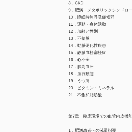
8．CKD
9．肥満・メタボリックシンドロ
10．睡眠時無呼吸症候群
11．運動・身体活動
12．加齢と性別
13．不整脈
14．動脈硬化性疾患
15．静脈血栓塞栓症
16．心不全
17．肺高血圧
18．血行動態
19．うつ病
20．ビタミン・ミネラル
21．不飽和脂肪酸
第7章 臨床現場での血管内皮機
1．肥満患者への減量指導