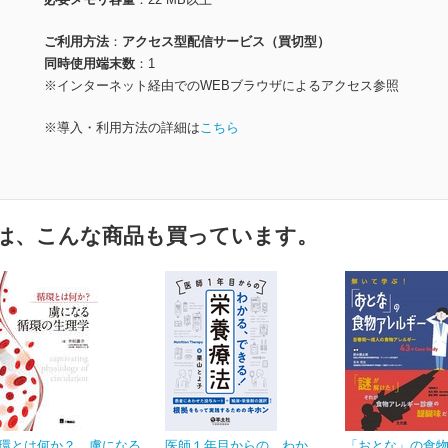
ご利用方法
アクセス型配信サービス（買切型）
同時使用端末数
1
※インターネット経由でのWEBブラウザによるアクセス参照
※導入・利用方法の詳細は
こちら
は、こんな商品も買っています。
環とは何か？ 虜になる
医師１年目からの わか
「おとな」の食