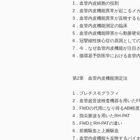
1．血管内皮細胞の役割
2．血管内皮機能異常が起こるメ
3．血管内皮機能異常が反映する
4．血管内皮機能測定の臨床
5．血管内皮機能障害から動脈硬
6．冠攣縮性狭心症の原因として
7．今，なぜ血管内皮機能が注目
8．循環器予防医学における血管
第2章 血管内皮機能測定法
1．プレチスモグラフィ
2．血管超音波検査機器を用いたF
3．FMDの代用になり得るABI軽
4．指尖脈波を用いたRH-PAT
5．FMDとRH-PATの違い
6．前腕駆血と上腕駆血
7．血管内皮機能を反映するバイ