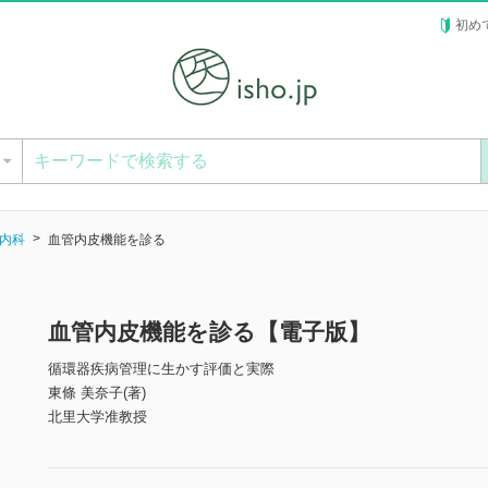
初め
ー
内科
血管内皮機能を診る
血管内皮機能を診る【電子版】
循環器疾病管理に生かす評価と実際
東條 美奈子(著)
北里大学准教授