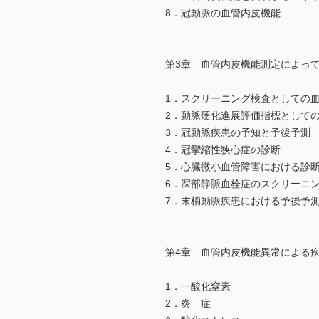
8．冠動脈の血管内皮機能
第3章 血管内皮機能測定によっ
1．スクリーニング検査としての
2．動脈硬化進展評価指標として
3．冠動脈疾患の予知と予後予測
4．冠攣縮性狭心症の診断
5．心臓微小血管障害における診
6．深部静脈血栓症のスクリーニ
7．末梢動脈疾患における予後予
第4章 血管内皮機能異常による
1．一酸化窒素
2．炎 症