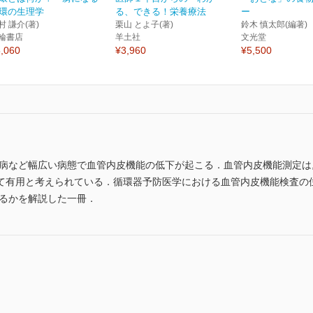
環の生理学
る、できる！栄養療法
ー
村 謙介(著)
栗山 とよ子(著)
鈴木 慎太郎(編著)
輪書店
羊土社
文光堂
,060
¥3,960
¥5,500
尿病など幅広い病態で血管内皮機能の低下が起こる．血管内皮機能測定は
て有用と考えられている．循環器予防医学における血管内皮機能検査の
きるかを解説した一冊．