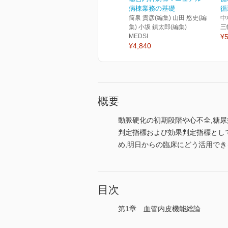
病棟業務の基礎
循
筒泉 貴彦(編集) 山田 悠史(編
中
集) 小坂 鎮太郎(編集)
三
MEDSI
¥5
¥4,840
概要
動脈硬化の初期段階や心不全,糖
判定指標および効果判定指標とし
め,明日からの臨床にどう活用で
目次
第1章 血管内皮機能総論