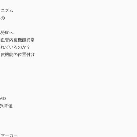
カニズム
もの
化発症へ
の血管内皮機能異常
されているのか？
内皮機能の位置付け
MD
度異常値
オマーカー