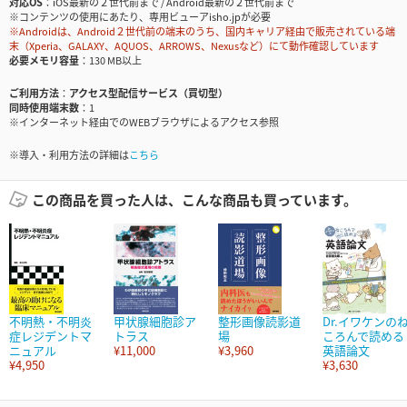
対応OS
iOS最新の２世代前まで / Android最新の２世代前まで
※コンテンツの使用にあたり、専用ビューアisho.jpが必要
※Androidは、Android２世代前の端末のうち、国内キャリア経由で販売されている端
末（Xperia、GALAXY、AQUOS、ARROWS、Nexusなど）にて動作確認しています
必要メモリ容量
130 MB以上
ご利用方法
アクセス型配信サービス（買切型）
同時使用端末数
1
※インターネット経由でのWEBブラウザによるアクセス参照
※導入・利用方法の詳細は
こちら
この商品を買った人は、こんな商品も買っています。
不明熱・不明炎
甲状腺細胞診ア
整形画像読影道
Dr.イワケンの
症レジデントマ
トラス
場
ころんで読める
ニュアル
¥11,000
¥3,960
英語論文
¥4,950
¥3,630