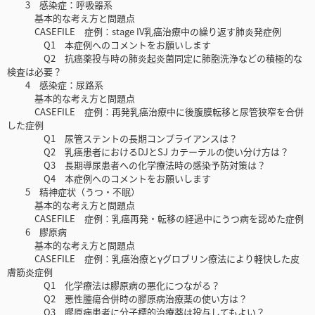
3 感染症：呼吸器系
基本的な考え方と問題点
CASEFILE 症例：stage IV乳癌治療中の繰り返す肺炎発症例
Q1 本症例へのコメントをお願いします
Q2 抗癌薬投与時の肺炎起炎菌同定に肺胞洗浄などの積極的な
検査は必要？
4 感染症：尿路系
基本的な考え方と問題点
CASEFILE 症例：再発乳癌治療中に後腹膜転移と尿管狭窄を合併
した症例
Q1 尿管ステントの長期コンプライアンスは？
Q2 乳癌患者におけるDJとSJ カテーテルの使い分け方は？
Q3 長期導尿患者への化学療法時の感染予防対策は？
Q4 本症例へのコメントをお願いします
5 精神症状（うつ・不眠）
基本的な考え方と問題点
CASEFILE 症例：乳癌再発・転移の経過中にうつ病を認めた症例
6 膠原病
基本的な考え方と問題点
CASEFILE 症例：乳癌治療とγグロブリン療法により軽快した皮
膚筋炎症例
Q1 化学療法は膠原病の悪化につながる？
Q2 悪性腫瘍合併時の膠原病治療薬の使い方は？
Q3 膠原病患者に分子標的治療薬は投与してもよい？