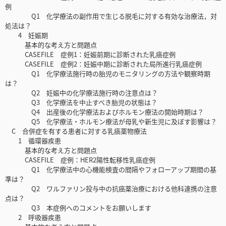
例
Q1 化学療法の副作用で生じる脱毛に対する有効な治療法，対
処法は？
4 妊娠期
基本的な考え方と問題点
CASEFILE 症例1：妊娠前期に診断された乳癌症例
CASEFILE 症例2：妊娠中期に診断された局所進行乳癌症例
Q1 化学療法施行時の胎児のモニタリングの方法や観察時期
は？
Q2 妊娠中の化学療法施行時の注意点は？
Q3 化学療法を中止すべき胎児の状態は？
Q4 出産後の化学療法およびホルモン療法の開始時期は？
Q5 化学療法・ホルモン療法が母乳や新生児に及ぼす影響は？
C 合併症を有する患者に対する乳癌薬物療法
1 循環器疾患
基本的な考え方と問題点
CASEFILE 症例：HER2陽性転移性乳癌症例
Q1 化学療法中の心機能検査の間隔やフォローアップ期間の基
準は？
Q2 ワルファリン投与中の抗癌薬治療における他科連携の注意
点は？
Q3 本症例へのコメントをお願いします
2 呼吸器疾患