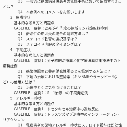
Q3 一般的に糖尿病合併患者の乳癌手術において留意すべきこ
とは？
Q4 本症例へのコメントをお願いします
3 皮膚症状
基本的な考え方と問題点
CASEFILE 症例：局所進行乳癌の領域リンパ節転移症例
Q1 難治性の爪囲炎の場合の処置方法は？
Q2 ステロイド軟膏の選択基準は？
Q3 ステロイド内服のタイミングは？
4 下痢症状
基本的な考え方と問題点
CASEFILE 症例1：分子標的治療薬と化学療法薬併用療法中の下
痢発症例
Q1 感染性腸炎と薬剤誘発性腸炎とを鑑別する方法は？
Q2 下痢の治療における整腸薬（ミヤBMRやラックビーRな
ど）の使用方法は？
Q3 治療中とくに気をつけることは？
CASEFILE 症例2：S－1治療中の下痢発症例
5 アレルギー症状
基本的な考え方と問題点
CASEFILE 症例1：ドセタキセル治療中の過敏反応
CASEFILE 症例2：トラスツズマブ治療中のインフュージョン・
リアクション
Q1 乳癌患者の薬物アレルギー症状にステロイド投与は即効性