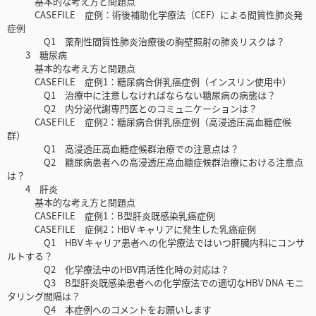
基本的な考え方と問題点
CASEFILE 症例：術後補助化学療法（CEF）による間質性肺炎発
症例
Q1 薬剤性間質性肺炎治療後の胸壁照射の肺炎リスクは？
3 糖尿病
基本的な考え方と問題点
CASEFILE 症例1：糖尿病合併乳癌症例（インスリン使用中）
Q1 治療中に注意しなければならない糖尿病の病態は？
Q2 内分泌代謝専門医とのコミュニケーションは？
CASEFILE 症例2：糖尿病合併乳癌症例（高浸透圧高血糖症候
群）
Q1 高浸透圧高血糖症候群治療での注意点は？
Q2 糖尿病患者への高浸透圧高血糖症候群治療における注意点
は？
4 肝炎
基本的な考え方と問題点
CASEFILE 症例1：B型肝炎既感染乳癌症例
CASEFILE 症例2：HBV キャリアに発生した乳癌症例
Q1 HBV キャリア患者への化学療法ではいつ肝臓内科にコンサ
ルトする？
Q2 化学療法中のHBV再活性化時の対応は？
Q3 B型肝炎既感染患者への化学療法での適切なHBV DNA モニ
タリング間隔は？
Q4 本症例へのコメントをお願いします