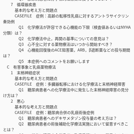
7 循環器疾患
基本的な考え方と問題点
CASEFILE 症例：高齢の転移性乳癌に対するアントラサイクリン
奏効例
Q1 化学療法が許容できる心機能の下限（検査値あるいはNYHA
分類）は？
Q2 化学療法中止，再開の基準についての意見は？
Q3 心不全に対する薬物療法はいつから開始すべき？
Q4 心機能回復後のACE阻害薬，ARB，β遮断薬などの投与期間
は？
Q5 本症例へのコメントをお願いします
C 有害事象と乳癌薬物療法
1 末梢神経症状
基本的な考え方と問題点
CASEFILE 症例：多臓器転移における化学療法と末梢神経障害
Q1 糖尿病患者への化学療法中に発生した末梢神経障害の見分
け方は？
2 悪心
基本的な考え方と問題点
CASEFILE 症例：糖尿病合併の乳癌術後症例
Q1 糖尿病患者へのデキサメタゾン投与量の考え方は？
Q2 糖尿病患者の術後補助化学療法実施において留意すべきこ
とは？