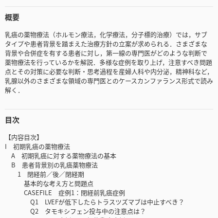
概要
乳癌の薬物療法（ホルモン療法，化学療法，分子標的治療）では，サブ
タイプや患者背景を踏まえた治療方針の立案が求められる．さまざまな
背景や合併症を有する患者に対し，第一線の専門医がどのような判断で
薬物療法を行っているかを解説．多様な症例を取り上げ，注意すべき問題
点とその対策に必要な判断・思考過程を産婦人科や内分泌，精神科など，
乳腺以外のさまざまな領域の専門医とのケースカンファランス形式で読み
解く．
目次
【内容目次】
I 初期乳癌の薬物療法
A 初期乳癌に対する薬物療法の基本
B 患者背景別の乳癌薬物療法
1 閉経前／後／閉経期
基本的な考え方と問題点
CASEFILE 症例1：閉経前乳癌症例
Q1 LVEFが低下したらトラスツズマブは中止すべき？
Q2 タモキシフェン投与中の注意点は？