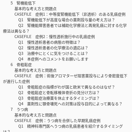
5 腎機能低下
基本的な考え方と問題点
CASEFILE 症例1：中等度腎機能低下（非透析）のある乳癌症例
Q1 腎機能低下が高度な場合の薬剤投与量の考え方は？
Q2 腎機能障害患者では補助化学療法と再発乳癌に対する化学
療法は異なる？
CASEFILE 症例2：慢性透析施行中の乳癌症例
Q1 慢性透析患者の病態の特徴は？
Q2 慢性透析患者の化学療法の適応は？
Q3 治療中にとくに気をつけることは？
Q4 本症例へのコメントをお願いします
6 骨粗鬆症
基本的な考え方と問題点
CASEFILE 症例：術後アロマターゼ阻害薬投与により骨密度低下
が進行した症例
Q1 骨粗鬆症の指標がわが国と欧米で異なるのはなぜ？
Q2 骨粗鬆症と骨転移椎体骨折の見分け方は？
Q3 骨粗鬆症治療薬を休止するタイミングは？
Q4 薬剤性に顎骨壊死への対策は投与目的によって異なる？
7 うつ病
基本的な考え方と問題点
CASEFILE 症例：うつ病を合併した早期乳癌症例
Q1 精神科専門医へうつ病の乳癌患者を紹介するタイミング
は？