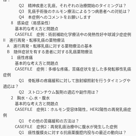
Q2 精神疾患と乳癌，それぞれの治療開始のタイミングは？
Q3 乳癌手術後のホルモン療法によるうつ病患者への対処は？
Q4 本症例へのコメントをお願いします
8 感染症（易感染性）
基本的な考え方と問題点
CASEFILE 症例：術前補助化学療法中の発熱性好中球減少症症例
II 進行再発・転移乳癌の薬物療法
A 進行再発・転移乳癌に対する薬物療法の基本
B 随伴症状を有する患者に対する乳癌薬物療法
1 癌性疼痛
基本的な考え方と問題点
CASEFILE 症例：多様な疼痛，苦痛症状を呈した多発転移性乳癌
症例
Q1 骨転移の疼痛緩和に対して放射線照射を行うタイミングや
適応は？
Q2 ストロンチウム製剤の適応や副作用は？
2 胸水・心.水・腹水
基本的な考え方と問題点
CASEFILE 症例1：ホルモン受容体陽性，HER2陽性の再発乳癌症
例
Q1 その他の苦痛緩和の方法は？
CASEFILE 症例2：再発乳癌治療中に腹水が発生した症例
Q1 癌性腹膜炎に対する抗癌薬腹腔内投与の最近の動向は？