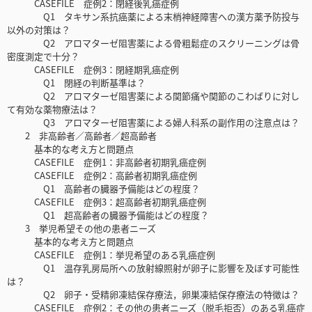
CASEFILE 症例2：閉経後乳癌症例
Q1 タキサン系抗癌薬による末梢神経障害への漢方薬予防投与
以外の対策は？
Q2 アロマターゼ阻害薬による骨粗鬆症のスクリーニングは骨
密度測定で十分？
CASEFILE 症例3：閉経期乳癌症例
Q1 閉経の判断基準は？
Q2 アロマターゼ阻害薬による関節痛や関節のこわばりに対し
て有効な薬物療法は？
Q3 アロマターゼ阻害薬による婦人科系の副作用の注意点は？
2 非高齢者／高齢者／超高齢者
基本的な考え方と問題点
CASEFILE 症例1：非高齢者初期乳癌症例
CASEFILE 症例2：高齢者初期乳癌症例
Q1 高齢者の臓器予備能はどの程度？
CASEFILE 症例3：超高齢者初期乳癌症例
Q1 超高齢者の臓器予備能はどの程度？
3 挙児希望その他の患者ニーズ
基本的な考え方と問題点
CASEFILE 症例1：挙児希望のある乳癌症例
Q1 温存乳房局所への放射線照射が卵子に影響を及ぼす可能性
は？
Q2 卵子・受精卵凍結保存療法，卵巣凍結保存療法の特徴は？
CASEFILE 症例2：その他の患者ニーズ（脱毛拒否）のある乳癌症