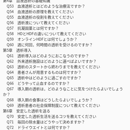
第4章 血液透析の基礎知識
Q53 血液透析とはどのような治療法ですか？
Q54 血液透析の原理を教えてください
Q55 血液透析の役割を教えてください
Q56 透析液について教えてください
Q57 抗凝固薬とは何ですか？
Q58 HDとHDFの違いについて教えてください
Q59 オンラインHDFとは何でしょうか？
Q60 週に何回，何時間の透析を受けるのですか？
第5章 透析導入
Q61 透析導入はどのようにおこなうのですか？
Q62 外来透析施設はどのように選べばよいですか？
Q63 透析のスタートから終わりまでを教えてください
Q64 患者さんが用意するものは何ですか？
Q65 透析中はどのように過ごすのですか？
Q66 どうやって止血するのですか？
Q67 導入期の透析は，どのようなことに気をつけたらよいでしょう
か？
Q68 導入期の食事はどうしたらよいでしょうか？
Q69 透析患者の社会保障制度について教えてください
第6章 安定した透析を送る
Q70 安定した透析生活を送るコツを教えてください
Q71 毎回の除水量はどうやって決めますか？
Q72 ドライウエイトとは何ですか？