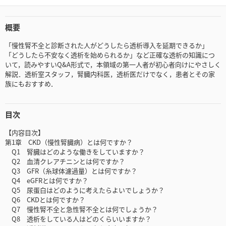
概要
「慢性腎不全と診断された人がどうしたら透析導入を延期できるか」
「どうしたら不安なく透析を始められるか」など正確な透析の知識につ
いて，読みやすいQ&A形式で，本領域の第一人者が初心者向けにやさしく
解説．透析室スタッフ，腎臓内科医，透析医だけでなく，患者とその家
族にもおすすめ．
目次
【内容目次】
第1章 CKD（慢性腎臓病）とは何ですか？
Q1 腎臓はどのような働きをしていますか？
Q2 血清クレアチニンとは何ですか？
Q3 GFR（糸球体濾過量）とは何ですか？
Q4 eGFRとは何ですか？
Q5 尿蛋白はどのように考えたらよいでしょうか？
Q6 CKDとは何ですか？
Q7 慢性腎不全と急性腎不全とは何でしょうか？
Q8 透析をしている人はどのくらいいますか？