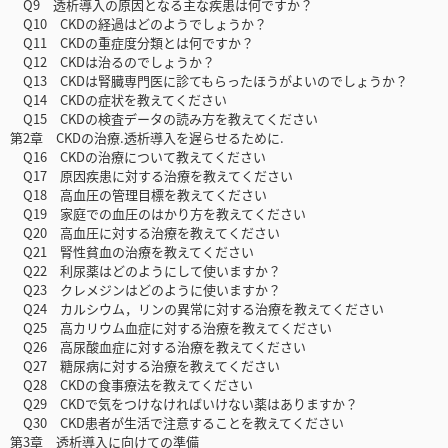
Q9 透析導入の原因となる主な疾患は何ですか？
Q10 CKDの経過はどのようでしょうか？
Q11 CKDの重症度分類とは何ですか？
Q12 CKDは治るのでしょうか？
Q13 CKDは腎臓専門医に診てもらったほうがよいのでしょうか？
Q14 CKDの症状を教えてください
Q15 CKDの検査データの読み方を教えてください
第2章 CKDの治療.透析導入を遅らせるために.
Q16 CKDの治療について教えてください
Q17 原因疾患に対する治療を教えてください
Q18 高血圧の管理目標を教えてください
Q19 家庭での血圧のはかり方を教えてください
Q20 高血圧に対する治療を教えてください
Q21 腎性貧血の治療を教えてください
Q22 利尿薬はどのようにして使いますか？
Q23 クレメジンはどのように使いますか？
Q24 カルシウム，リンの異常に対する治療を教えてください
Q25 高カリウム血症に対する治療を教えてください
Q26 高尿酸血症に対する治療を教えてください
Q27 糖尿病に対する治療を教えてください
Q28 CKDの食事療法を教えてください
Q29 CKDで気をつけなければいけない薬はありますか？
Q30 CKD患者が生活で注意することを教えてください
第3章 透析導入に向けての準備