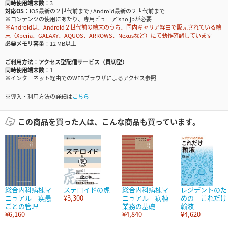
同時使用端末数
3
対応OS
iOS最新の２世代前まで / Android最新の２世代前まで
※コンテンツの使用にあたり、専用ビューアisho.jpが必要
※Androidは、Android２世代前の端末のうち、国内キャリア経由で販売されている端
末（Xperia、GALAXY、AQUOS、ARROWS、Nexusなど）にて動作確認しています
必要メモリ容量
12 MB以上
ご利用方法
アクセス型配信サービス（買切型）
同時使用端末数
1
※インターネット経由でのWEBブラウザによるアクセス参照
※導入・利用方法の詳細は
こちら
この商品を買った人は、こんな商品も買っています。
総合内科病棟マ
ステロイドの虎
総合内科病棟マ
レジデントのた
ニュアル 疾患
¥3,300
ニュアル 病棟
めの これだけ
ごとの管理
業務の基礎
輸液
¥6,160
¥4,840
¥4,620