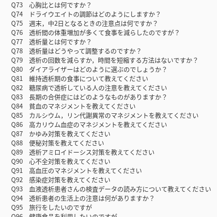
Q73 心胸比とは何ですか？
Q74 ドライウエイトの調節はどのようにしますか？
Q75 週末，中2日となるときの注意点は何ですか？
Q76 透析間の体重増加が多くて食事を減らしたのですが？
Q77 透析量とは何ですか？
Q78 透析量はどうやって調整するのですか？
Q79 透析の回数を減らすか，時間を短縮する方法はないですか？
Q80 ダイアライザーはどのように選ぶのでしょうか？
Q81 維持透析期の食事について教えてください
Q82 糖尿病で透析している人の注意を教えてください
Q83 長期の合併症にはどのようなものがありますか？
Q84 貧血のマネジメントを教えてください
Q85 カルシウム，リン代謝異常のマネジメントを教えてください
Q86 高カリウム血症のマネジメントを教えてください
Q87 かゆみ対策を教えてください
Q88 便秘対策を教えてください
Q89 透析アミロイドーシス対策を教えてください
Q90 心不全対策を教えてください
Q91 高血圧のマネジメントを教えてください
Q92 感染症対策を教えてください
Q93 血液透析患者さんの検査データの読み方について教えてください
Q94 透析患者の生活上の注意は何がありますか？
Q95 旅行をしたいのですが
Q96 健康食品を利用したいのですが