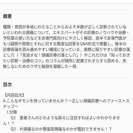
概要
種類・原因が多岐にわたることからおよそ半数が正しく診断されていな
いといわれる頭痛について，エキスパートがその診療のノウハウや治療・
予防薬の使い方などを非専門医向けにやさしく解説．前半で非専門医が
もつ疑問や質問とそれに対する簡潔な回答をQ&A形式で掲載し，後半の
診療各論を読み進めやすい構成になっている．実際に陥りやすい診療の落
とし穴（「見逃すな！頭痛診療の落とし穴」）やこれだけは「知っておき
たい診断・治療のコツ」のコラムが随所に配置されすらすら読める．失
敗しないためのワザと秘訣を凝縮した一冊．
目次
【内容目次】
A.こんなギモンを持っていませんか？～正しい頭痛診療へのファーストス
テップ～
I.分類
Q1 患者さんのどのような訴えに注目すればよいかわかりませ
ん！？
Q2 片頭痛なのか緊張型頭痛なのかが鑑別できません！？