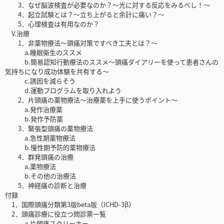
3．なぜ脳波検査が必要なのか？～光に対する反応をみるべし！～
4．起立試験とは？～立ち上がると余計に痛い？～
5．心理検査は有用なのか？
V.治療
1．非薬物療法～頭痛対策ですべき工夫とは？～
a.睡眠衛生のススメ
b.簡易認知行動療法のススメ～頭痛ダイアリーを使って患者さんの
気持ちになり成功体験を共有する～
c.誘因を減らそう
d.運動プログラムを取り入れよう
2．片頭痛の薬物療法～治療薬を上手に使うポイント～
a.発作治療薬
b.発作予防薬
3．緊張型頭痛の薬物療法
a.急性期薬物療法
b.慢性期予防的薬物療法
4．群発頭痛の治療
a.薬物療法
b.その他の治療法
5．神経痛の診断と治療
付録
1．国際頭痛分類第3版beta版（ICHD-3β）
2．頭痛診療に役立つ問診票一覧
a.片頭痛スクリーナー