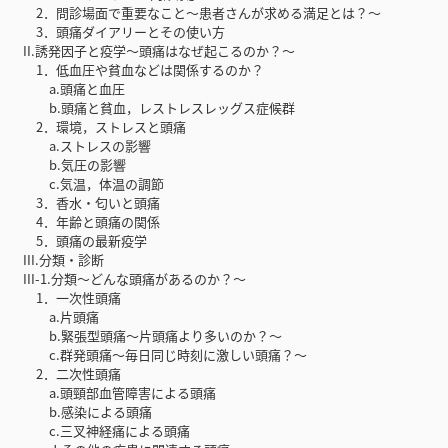
2．問診場面で重要なこと～患者さんが求める満足とは？～
3．頭痛ダイアリーとその使い方
II.誘発因子と疫学～頭痛はなぜ起こるのか？～
1．低血圧や貧血などは関係するのか？
a.頭痛と血圧
b.頭痛と貧血，レストレスレッグス症候群
2．環境，ストレスと頭痛
a.ストレスの影響
b.気圧の影響
c.気温，体温の調節
3．香水・匂いと頭痛
4．年齢と頭痛の関係
5．頭痛の最新疫学
III.分類・診断
III-1.分類～どんな頭痛があるのか？～
1．一次性頭痛
a.片頭痛
b.緊張型頭痛～片頭痛より多いのか？～
c.群発頭痛～毎日同じ時刻に激しい頭痛？～
2．二次性頭痛
a.頭頸部血管障害による頭痛
b.感染による頭痛
c.三叉神経痛による頭痛