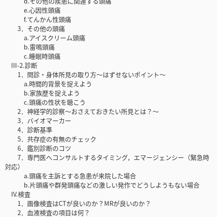
d.その他の疾患に関連する頭痛
e.心因性頭痛
f.てんかん性頭痛
3．その他の頭痛
a.アイスクリーム頭痛
b.雷鳴頭痛
c.睡眠時頭痛
III-2.診断
1．問診・身体所見の取り方～はずせないポイント～
a.時間的背景を捉えよう
b.家族歴を捉えよう
c.頭痛の性状を聴こう
2．神経学的診察～おさえておきたい所見とは？～
3．バイオマーカー
4．診断基準
5．共存症の有無のチェック
6．鑑別診断のコツ
7．専門医へコンサルトするタイミング，エマージェンシー（緊急時
対応）
a.頭痛を主訴とする急患が来院した場合
b.片頭痛や群発頭痛などの激しい発作でどうしようもない場合
IV.検査
1．画像検査はCTが良いのか？MRが良いのか？
2．血液検査の項目は何？