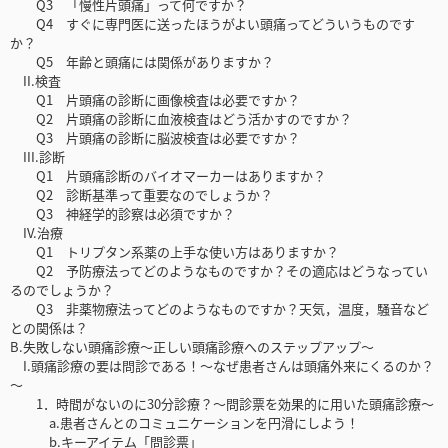
Q3 「慢性片頭痛」って何ですか？
Q4 すぐに専門医に送ったほうがよい頭痛ってどういうものです
か？
Q5 年齢と頭痛には関係がありますか？
II.検査
Q1 片頭痛の診断に画像検査は必要ですか？
Q2 片頭痛の診断に血液検査はどう活かすのですか？
Q3 片頭痛の診断に脳波検査は必要ですか？
III.診断
Q1 片頭痛診断のバイオマーカーはありますか？
Q2 診断基準って重要なのでしょうか？
Q3 神経学的診察は必須ですか？
IV.治療
Q1 トリプタン系薬の上手な使い方はありますか？
Q2 予防療法ってどのようなものですか？その適応はどうなってい
るのでしょうか？
Q3 非薬物療法ってどのようなものですか？天気，温度，騒音など
との関係は？
B.失敗しない頭痛診療～正しい頭痛診療へのステップアップ～
I.頭痛診療の要は問診である！～なぜ患者さんは頭痛外来にくるのか？
～
1．時間がないのに30分診療？～問診票を効果的に用いた頭痛診療～
a.患者さんとのコミュニケーションを円滑にしよう！
b.キーアイテム「問診票」