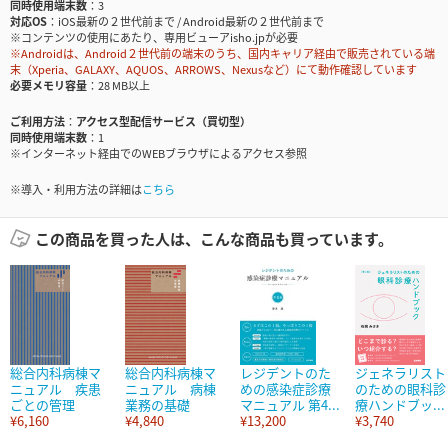
同時使用端末数
3
対応OS
iOS最新の２世代前まで / Android最新の２世代前まで
※コンテンツの使用にあたり、専用ビューアisho.jpが必要
※Androidは、Android２世代前の端末のうち、国内キャリア経由で販売されている端
末（Xperia、GALAXY、AQUOS、ARROWS、Nexusなど）にて動作確認しています
必要メモリ容量
28 MB以上
ご利用方法
アクセス型配信サービス（買切型）
同時使用端末数
1
※インターネット経由でのWEBブラウザによるアクセス参照
※導入・利用方法の詳細は
こちら
この商品を買った人は、こんな商品も買っています。
総合内科病棟マ
総合内科病棟マ
レジデントのた
ジェネラリスト
ニュアル 疾患
ニュアル 病棟
めの感染症診療
のための眼科診
ごとの管理
業務の基礎
マニュアル 第4...
療ハンドブッ...
¥6,160
¥4,840
¥13,200
¥3,740