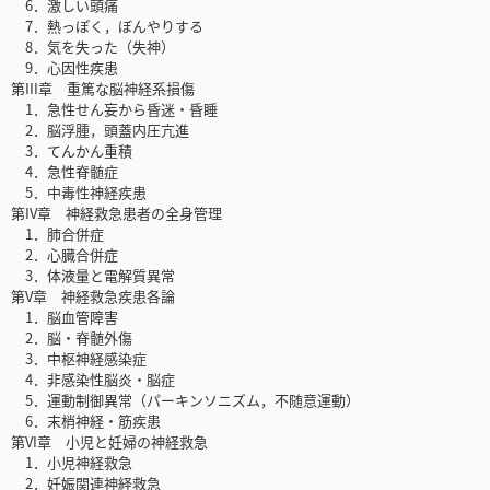
6．激しい頭痛
7．熱っぽく，ぼんやりする
8．気を失った（失神）
9．心因性疾患
第III章 重篤な脳神経系損傷
1．急性せん妄から昏迷・昏睡
2．脳浮腫，頭蓋内圧亢進
3．てんかん重積
4．急性脊髄症
5．中毒性神経疾患
第IV章 神経救急患者の全身管理
1．肺合併症
2．心臓合併症
3．体液量と電解質異常
第V章 神経救急疾患各論
1．脳血管障害
2．脳・脊髄外傷
3．中枢神経感染症
4．非感染性脳炎・脳症
5．運動制御異常（パーキンソニズム，不随意運動）
6．末梢神経・筋疾患
第VI章 小児と妊婦の神経救急
1．小児神経救急
2．妊娠関連神経救急