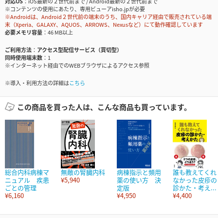
対応OS
iOS最新の２世代前まで / Android最新の２世代前まで
※コンテンツの使用にあたり、専用ビューアisho.jpが必要
※Androidは、Android２世代前の端末のうち、国内キャリア経由で販売されている端
末（Xperia、GALAXY、AQUOS、ARROWS、Nexusなど）にて動作確認しています
必要メモリ容量
46 MB以上
ご利用方法
アクセス型配信サービス（買切型）
同時使用端末数
1
※インターネット経由でのWEBブラウザによるアクセス参照
※導入・利用方法の詳細は
こちら
この商品を買った人は、こんな商品も買っています。
総合内科病棟マ
無敵の腎臓内科
病棟指示と頻用
誰も教えてくれ
ニュアル 疾患
¥5,940
薬の使い方 決
なかった皮疹の
ごとの管理
定版
診かた・考え...
¥6,160
¥4,950
¥4,400