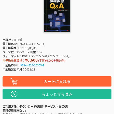
出版社
南江堂
電子版ISBN
978-4-524-28521-1
電子版発売日
2016/06/06
ページ数
230ページ
判型
B5
フォーマット
PDF（パソコンへのダウンロード不可）
¥6,600
電子版販売価格：
(本体¥6,000＋税10％)
印刷版ISBN
978-4-524-26305-9
印刷版発行年月
2011/11
カートに入れる
ちょっと立ち読み
ご利用方法
ダウンロード型配信サービス（買切型）
同時使用端末数
3