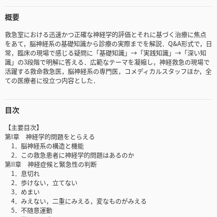
概要
救急室における迅速かつ正確な神経学的評価とそれに基づく治療に焦点
をあて，脳神経系の基礎知識から診療の実際までを解説．Q&A形式で，日
常，臨床の現場で感じる疑問に「基礎知識」→「実践知識」→「深い知
識」の3段階で明解に答える．広範なテーマを凝縮し，神経救急の現場で
活躍する救命救急医，脳神経系の専門医，コメディカルスタッフほか，全
ての医療者に役立つ内容とした．
目次
【主要目次】
第I章 神経学的問題をとらえる
1．脳神経系の構造と機能
2．この救急患者に神経学的問題はあるのか
第II章 神経症候と緊急性の判断
1．息切れ
2．歩けない，立てない
3．めまい
4．みえない，二重にみえる，変なものがみえる
5．不随意運動