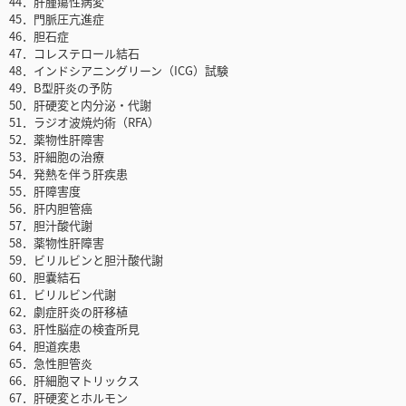
44．肝腫瘍性病変
45．門脈圧亢進症
46．胆石症
47．コレステロール結石
48．インドシアニングリーン（ICG）試験
49．B型肝炎の予防
50．肝硬変と内分泌・代謝
51．ラジオ波焼灼術（RFA）
52．薬物性肝障害
53．肝細胞の治療
54．発熱を伴う肝疾患
55．肝障害度
56．肝内胆管癌
57．胆汁酸代謝
58．薬物性肝障害
59．ビリルビンと胆汁酸代謝
60．胆嚢結石
61．ビリルビン代謝
62．劇症肝炎の肝移植
63．肝性脳症の検査所見
64．胆道疾患
65．急性胆管炎
66．肝細胞マトリックス
67．肝硬変とホルモン