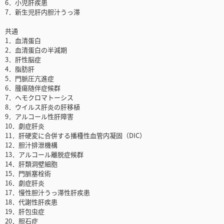
6．小児肝疾患
7．新生児肝内胆汁うっ滞
共通
1．血清蛋白
2．血清蛋白の半減期
3．肝性脳症
4．脂肪肝
5．門脈圧亢進症
6．腫瘍随伴症候群
7．ヘモクロマトーシス
8．ウイルス肝炎の肝移植
9．アルコール性肝障害
10．劇症肝炎
11．肝硬変に合併する播種性血管内凝固（DIC）
12．胆汁排泄機構
13．アルコール離脱症候群
14．肝類洞壁細胞
15．門脈塞栓術
16．劇症肝炎
17．慢性胆汁うっ滞性肝疾患
18．代謝性肝疾患
19．肝包虫症
20．胆石症