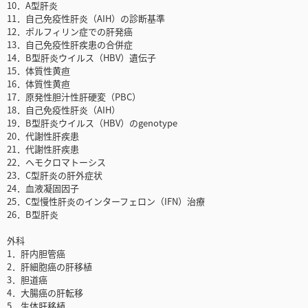
10．A型肝炎
11．自己免疫性肝炎（AIH）の診断基準
12．ポルフィリン症での肝発癌
13．自己免疫性肝疾患の合併症
14．B型肝炎ウイルス（HBV）遺伝子
15．体質性黄疸
16．体質性黄疸
17．原発性胆汁性肝硬変（PBC）
18．自己免疫性肝炎（AIH）
19．B型肝炎ウイルス（HBV）のgenotype
20．代謝性肝疾患
21．代謝性肝疾患
22．ヘモクロマトーシス
23．C型肝炎の肝外症状
24．血液凝固因子
25．C型慢性肝炎のインターフェロン（IFN）治療
26．B型肝炎
外科
1．肝内胆管癌
2．肝細胞癌の肝移植
3．胆道癌
4．大腸癌の肝転移
5．生体肝移植