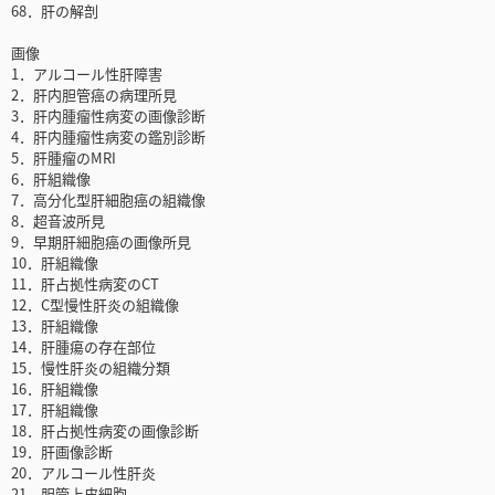
68．肝の解剖
画像
1．アルコール性肝障害
2．肝内胆管癌の病理所見
3．肝内腫瘤性病変の画像診断
4．肝内腫瘤性病変の鑑別診断
5．肝腫瘤のMRI
6．肝組織像
7．高分化型肝細胞癌の組織像
8．超音波所見
9．早期肝細胞癌の画像所見
10．肝組織像
11．肝占拠性病変のCT
12．C型慢性肝炎の組織像
13．肝組織像
14．肝腫瘍の存在部位
15．慢性肝炎の組織分類
16．肝組織像
17．肝組織像
18．肝占拠性病変の画像診断
19．肝画像診断
20．アルコール性肝炎
21．胆管上皮細胞