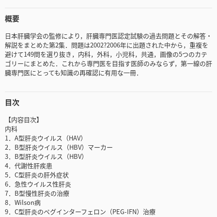
概要
日本肝臓学会の監修により，肝臓専門医認定試験の過去問題とその解答・
解説をまとめた第2集．問題は2002?2006年に出題された中から，重複を
避けて149問を選り抜き，内科，外科，小児科，共通，画像の5つのカテ
ゴリーにまとめた．これから専門医を目指す医師のみならず，第一線の肝
臓専門医にとっても知識の再確認に有用な一冊．
目次
【内容目次】
内科
1．A型肝炎ウイルス（HAV）
2．B型肝炎ウイルス（HBV）マーカー
3．B型肝炎ウイルス（HBV）
4．代謝性肝疾患
5．C型肝炎の肝外症状
6．急性ウイルス性肝炎
7．B型慢性肝炎の治療
8．Wilson病
9．C型肝炎のペグインターフェロン（PEG-IFN）治療