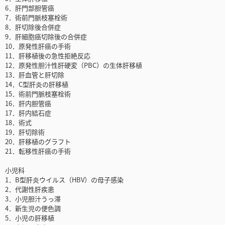
6．肝門部胆管癌
7．術前門脈枝塞栓術
8．肝切除後合併症
9．肝細胞癌切除後の合併症
10．原発性肝癌の手術
11．肝移植後の急性拒絶反応
12．原発性胆汁性肝硬変（PBC）の生体肝移植
13．肝血管と肝切除
14．C型肝炎の肝移植
15．術前門脈枝塞栓術
16．肝内胆管癌
17．肝内結石症
18．術式
19．肝切除術
20．肝移植のグラフト
21．転移性肝癌の手術
小児科
1．B型肝炎ウイルス（HBV）の母子感染
2．代謝性肝疾患
3．小児胆汁うっ滞
4．新生児の便色調
5．小児の肝移植