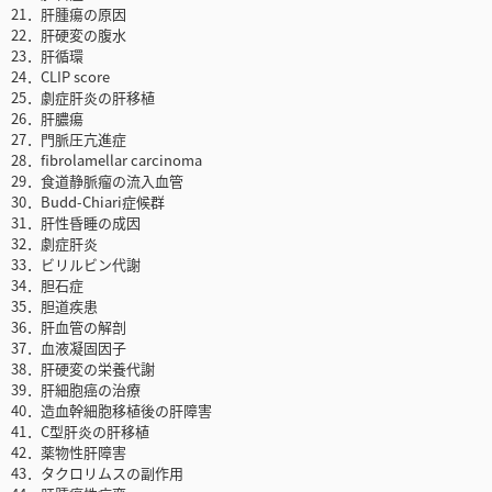
21．肝腫瘍の原因
22．肝硬変の腹水
23．肝循環
24．CLIP score
25．劇症肝炎の肝移植
26．肝膿瘍
27．門脈圧亢進症
28．fibrolamellar carcinoma
29．食道静脈瘤の流入血管
30．Budd-Chiari症候群
31．肝性昏睡の成因
32．劇症肝炎
33．ビリルビン代謝
34．胆石症
35．胆道疾患
36．肝血管の解剖
37．血液凝固因子
38．肝硬変の栄養代謝
39．肝細胞癌の治療
40．造血幹細胞移植後の肝障害
41．C型肝炎の肝移植
42．薬物性肝障害
43．タクロリムスの副作用