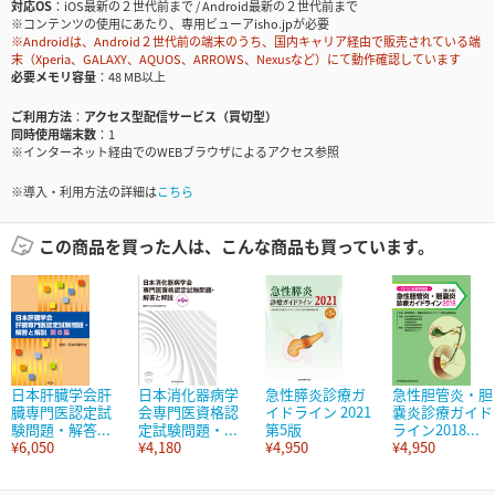
対応OS
iOS最新の２世代前まで / Android最新の２世代前まで
※コンテンツの使用にあたり、専用ビューアisho.jpが必要
※Androidは、Android２世代前の端末のうち、国内キャリア経由で販売されている端
末（Xperia、GALAXY、AQUOS、ARROWS、Nexusなど）にて動作確認しています
必要メモリ容量
48 MB以上
ご利用方法
アクセス型配信サービス（買切型）
同時使用端末数
1
※インターネット経由でのWEBブラウザによるアクセス参照
※導入・利用方法の詳細は
こちら
この商品を買った人は、こんな商品も買っています。
日本肝臓学会肝
日本消化器病学
急性膵炎診療ガ
急性胆管炎・胆
臓専門医認定試
会専門医資格認
イドライン 2021
嚢炎診療ガイド
験問題・解答...
定試験問題・...
第5版
ライン2018...
¥6,050
¥4,180
¥4,950
¥4,950