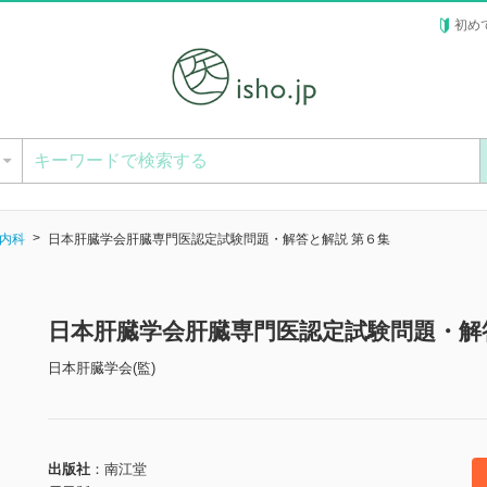
初め
ー
内科
日本肝臓学会肝臓専門医認定試験問題・解答と解説 第６集
日本肝臓学会肝臓専門医認定試験問題・解
日本肝臓学会(監)
出版社
南江堂