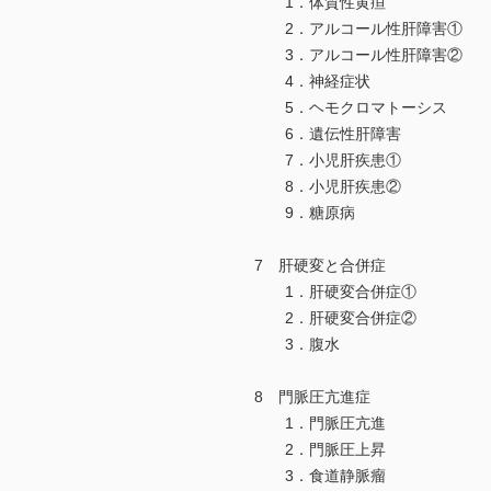
1．体質性黄疸
2．アルコール性肝障害①
3．アルコール性肝障害②
4．神経症状
5．ヘモクロマトーシス
6．遺伝性肝障害
7．小児肝疾患①
8．小児肝疾患②
9．糖原病
7 肝硬変と合併症
1．肝硬変合併症①
2．肝硬変合併症②
3．腹水
8 門脈圧亢進症
1．門脈圧亢進
2．門脈圧上昇
3．食道静脈瘤