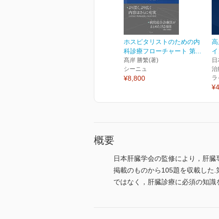
ホスピタリストのための内
高
科診療フローチャート 第...
イ
髙岸 勝繁(著)
日
シーニュ
治
¥8,800
ラ
¥4
概要
日本肝臓学会の監修により，肝臓専
掲載のものから105題を収載した
ではなく，肝臓診療に必須の知識