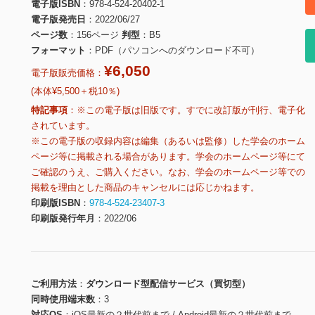
電子版ISBN
978-4-524-20402-1
電子版発売日
2022/06/27
ページ数
156ページ
判型
B5
フォーマット
PDF（パソコンへのダウンロード不可）
¥6,050
電子版販売価格：
(本体¥5,500＋税10％)
特記事項
※この電子版は旧版です。すでに改訂版が刊行、電子化
されています。
※この電子版の収録内容は編集（あるいは監修）した学会のホーム
ページ等に掲載される場合があります。学会のホームページ等にて
ご確認のうえ、ご購入ください。なお、学会のホームページ等での
掲載を理由とした商品のキャンセルには応じかねます。
印刷版ISBN
978-4-524-23407-3
印刷版発行年月
2022/06
ご利用方法
ダウンロード型配信サービス（買切型）
同時使用端末数
3
対応OS
iOS最新の２世代前まで / Android最新の２世代前まで