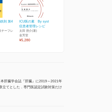
鉄則 第4
ICU医の素 By system×重
症患者管理レシピ
科チーフレ
太田 啓介(著)
金芳堂
¥5,280
臓学会誌『肝臓』に2019～2021年
な章立てとした．専門医認定試験対策だけ