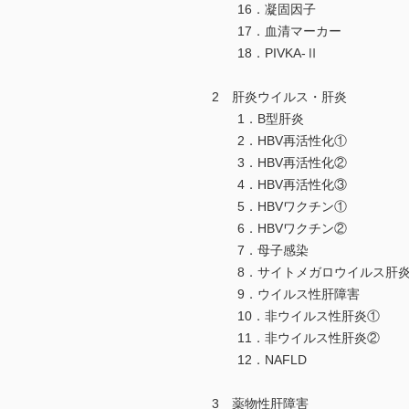
16．凝固因子
17．血清マーカー
18．PIVKA-Ⅱ
2 肝炎ウイルス・肝炎
1．B型肝炎
2．HBV再活性化①
3．HBV再活性化②
4．HBV再活性化③
5．HBVワクチン①
6．HBVワクチン②
7．母子感染
8．サイトメガロウイルス肝
9．ウイルス性肝障害
10．非ウイルス性肝炎①
11．非ウイルス性肝炎②
12．NAFLD
3 薬物性肝障害