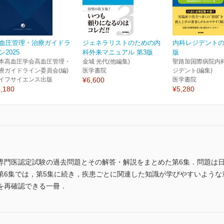
血圧管理・治療ガイドラ
ジェネラリストのための内
内科レジデントの
ン2025
科外来マニュアル 第3版
版
本高血圧学会高血圧管理・
金城 光代(他編集)
聖路加国際病院内
療ガイドライン委員会(編)
医学書院
ジデント(編集)
イフサイエンス出版
¥6,600
医学書院
,180
¥5,280
門医認定試験の過去問題とその解答・解説をまとめた第6集．問題は日本肝
.第6集では，第5集に続き，疾患ごとに関連した知識が学びやすいよう
を再確認できる一冊．