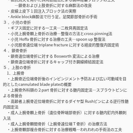
—鎖骨および上肢骨折に対する麻酔法の改良
・皮線上皮下１回注入ブロック法の実際
・Ankle block麻酔法で行う足，足関節部骨折の手術
３ ．小児の骨折
・ギプス固定に対する一工夫—二枚貝再固定法
・小児上腕骨顆上骨折の治療—整復の方法とcross pinning法
・小児 Hoffa 骨折に対する治療の工夫—spoon up 整復法
・小児脛骨遠位端 triplane fracture に対する経皮的整復内固定術
４ ．鎖骨骨折
・鎖骨遠位端骨折に対する Bosworth 変法による治療
・鎖骨遠位端骨折に対するキャップ付き鋼線締結固定法
５ ．上肢の骨折
1．上腕骨
・上腕骨近位端骨折後のインピンジメント予防および広い可動域を目
的としたcannulated blade plateの概要
・上腕骨外科頸の２part 骨折に対する髄内固定法—スプラウトピンに
よる骨接合
・高齢者上腕骨近位端骨折に対するダイヤ型 Rushピンによる逆行性髄
内固定法
・成人上腕骨顆上骨折（遠位骨幹端部骨折）に対する髄内釘内外顆刺
入法
・成人上腕骨顆間骨折（上腕骨遠位端Ｔ骨折）の治療方法
・上腕骨顆部複合骨折に対する治療戦略—われわれの手術法の工夫