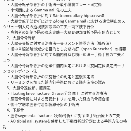
・大腿骨転子部骨折の手術法—最小侵襲プレート固定術
・小切開による Gamma nail 法の工夫
・大腿骨転子部骨折に対するintramedullary hip screw法
・大腿骨転子部骨折に対するlong Gamma nail における遠位横止めス
クリュー刺入時の透視装置設置の工夫—両下肢平行位
・高齢者の転倒予防の臨床実践—大腿骨頚部骨折予防を焦点として
2．大腿骨骨幹部
・大腿骨骨折に対する治療法—骨セメント簀巻き法（蜂谷法）
・術中Ｘ線被曝量減少を目的とした髄内釘（open Kuntscher）の概要
・大腿骨骨幹部骨折に対する髄内釘ねじ横止め法—手術手技の工夫と
コツ
・大腿骨骨幹部骨折の閉鎖性髄内固定における回旋固定位決定法—サ
ンセットポイント法
・大腿骨骨幹部骨折の回旋転位の判定と整復固定法
・リーミングを加えた髄内釘手術における髄内洗浄の試み
3．大腿骨遠位部，膝周辺
・Floating knee fracture（Fraser分類I型）に対する治療法
・膝蓋骨骨折に対する套管針ドリルを用いた経皮的骨接合術
・後十字靭帯脛骨付着部裂離骨折の手術法
4．下腿骨
・脛骨segmental fracture（分節骨折）に対する手術治療上の工夫
・AO tibial nail systemを使用した下腿骨折型分類による手術方法の検
討