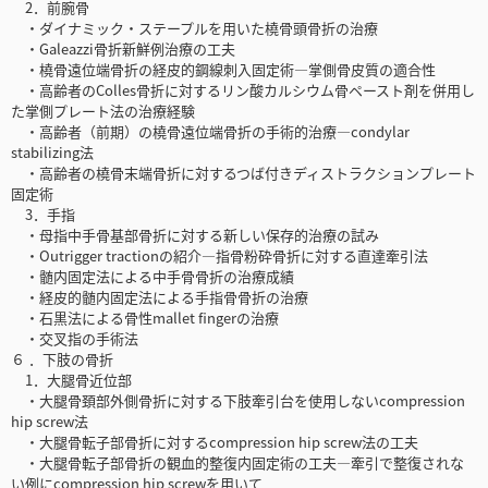
2．前腕骨
・ダイナミック・ステープルを用いた橈骨頭骨折の治療
・Galeazzi骨折新鮮例治療の工夫
・橈骨遠位端骨折の経皮的鋼線刺入固定術—掌側骨皮質の適合性
・高齢者のColles骨折に対するリン酸カルシウム骨ペースト剤を併用し
た掌側プレート法の治療経験
・高齢者（前期）の橈骨遠位端骨折の手術的治療—condylar
stabilizing法
・高齢者の橈骨末端骨折に対するつば付きディストラクションプレート
固定術
3．手指
・母指中手骨基部骨折に対する新しい保存的治療の試み
・Outrigger tractionの紹介—指骨粉砕骨折に対する直達牽引法
・髄内固定法による中手骨骨折の治療成績
・経皮的髄内固定法による手指骨骨折の治療
・石黒法による骨性mallet fingerの治療
・交叉指の手術法
６ ．下肢の骨折
1．大腿骨近位部
・大腿骨頚部外側骨折に対する下肢牽引台を使用しないcompression
hip screw法
・大腿骨転子部骨折に対するcompression hip screw法の工夫
・大腿骨転子部骨折の観血的整復内固定術の工夫—牽引で整復されな
い例にcompression hip screwを用いて