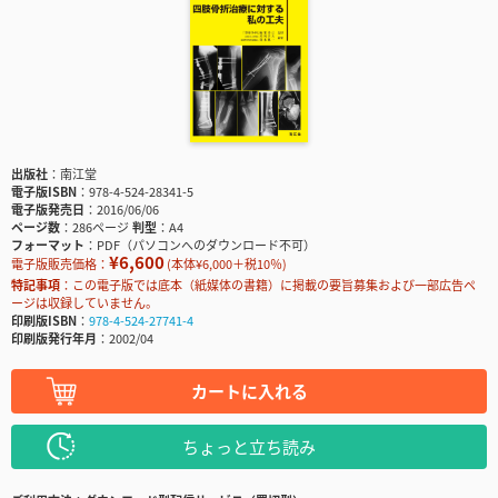
出版社
南江堂
電子版ISBN
978-4-524-28341-5
電子版発売日
2016/06/06
ページ数
286ページ
判型
A4
フォーマット
PDF（パソコンへのダウンロード不可）
¥6,600
電子版販売価格：
(本体¥6,000＋税10％)
特記事項
この電子版では底本（紙媒体の書籍）に掲載の要旨募集および一部広告ペ
ージは収録していません。
印刷版ISBN
978-4-524-27741-4
印刷版発行年月
2002/04
カートに入れる
ちょっと立ち読み