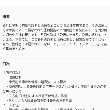
概要
骨折は早期に的確な診断と治療を必要とする急性疾患であり，その治療目
的は骨折によって損なわれた運動機能の早期再建と回復にある．専門分野
の細分化が進む現在でも，整形外科は「骨折に始まり，骨折に終わる」と
いえる．本書では，この骨折の診断と治療に関し，日常診療ですぐに役
立つ，教科書には記されていない，ちょっとした「アイデア・工夫」を広
く集めまとめた．
目次
【内容目次】
１ ．画像診断
・小児肘関節骨軟骨部の超音波による描出
・X線検査による骨折診断の工夫—見逃された骨折，不顕性骨折の症例
を中心にして
・２方向CT撮影による距骨下部骨折の診断
・MRIによる大腿骨頚部不顕性骨折の早期診断
２ ．麻酔法
・抵抗消失を用いた斜角筋間法による腕神経叢ブロックの工夫