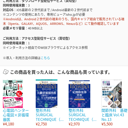
ご利用方法
ダウンロード型配信サービス（買切型）
同時使用端末数
3
対応OS
iOS最新の２世代前まで / Android最新の２世代前まで
※コンテンツの使用にあたり、専用ビューアisho.jpが必要
※Androidは、Android２世代前の端末のうち、国内キャリア経由で販売されている端
末（Xperia、GALAXY、AQUOS、ARROWS、Nexusなど）にて動作確認しています
必要メモリ容量
40 MB以上
ご利用方法
アクセス型配信サービス（買切型）
同時使用端末数
1
※インターネット経由でのWEBブラウザによるアクセス参照
※導入・利用方法の詳細は
こちら
この商品を買った人は、こんな商品も買っています。
心電図ハンター
整形外科
整形外科
関節外科 基礎
心電図×非循環
SURGICAL
SURGICAL
と臨床 Vol.43
器医
TECHNIQUE（...
TECHNIQUE（...
No.13
¥4,180
¥2,750
¥2,970
¥5,500