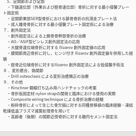
5．足関節および足部
・下腿遠位部（外果および脛骨遠位部）骨折に対する最小侵襲プレー
ト固定術
・足関節果部SER型骨折における腓骨骨折の抗滑走プレート法
・成人踵骨骨折に対する最小侵襲プレート固定術による治療
７．創外固定法
・創外固定法による上腕骨骨幹部骨折の治療
・AO／ASIF型ピンレス創外固定法の応用
・大腿骨遠位端骨折に対する Ilizarov 創外固定器の応用
・膝関節周辺骨折に対し，ヒンジ付き Ilizarov 創外固定器を併用した経
験
・脛骨近位端骨折に対するIlizarov 創外固定法による低侵襲手術法
８ ．変形癒合，偽関節
・Drill osteoclasis による変形治癒矯正の治療
９．その他
・Kirschner 鋼線打ち込み用ハンドチャックの考案
・骨折仮固定材 nylon strapの開発と臨床における使用の実際
・Composite wiring technique による骨折治療の経験
・粉砕骨折によって生じた骨欠損に対する同種骨移植の臨床経験—凍結
乾燥低温プラズマ滅菌処理骨を用いて
・高齢者（後期）の関節近傍骨折に対する髄内セメント固定法