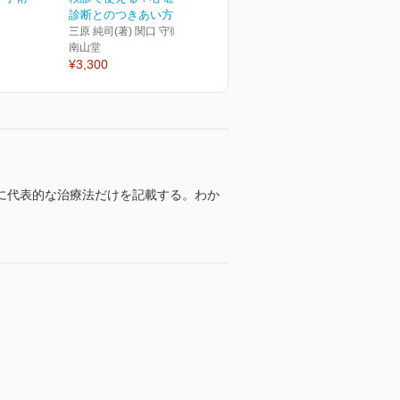
診断とのつきあい方
三原 純司(著) 関口 守衛(著)
南山堂
¥3,300
に代表的な治療法だけを記載する。わか