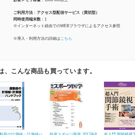
ご利用方法
アクセス型配信サービス（買切型）
同時使用端末数
1
※インターネット経由でのWEBブラウザによるアクセス参照
※導入・利用方法の詳細は
こちら
は、こんな商品も買っています。
動器の計測線・計測値ハ
臨床スポーツ医学 2017年8
超入門 関節鏡視