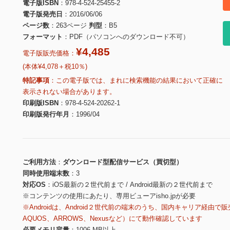
電子版ISBN
978-4-524-25455-2
電子版発売日
2016/06/06
ページ数
263ページ
判型
B5
フォーマット
PDF（パソコンへのダウンロード不可）
¥4,485
電子版販売価格：
(本体¥4,078＋税10％)
特記事項
この電子版では、まれに検索機能の結果において正確に
表示されない場合があります。
印刷版ISBN
978-4-524-20262-1
印刷版発行年月
1996/04
ご利用方法
ダウンロード型配信サービス（買切型）
同時使用端末数
3
対応OS
iOS最新の２世代前まで / Android最新の２世代前まで
※コンテンツの使用にあたり、専用ビューアisho.jpが必要
※Androidは、Android２世代前の端末のうち、国内キャリア経由で販
AQUOS、ARROWS、Nexusなど）にて動作確認しています
必要メモリ容量
1006 MB以上