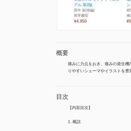
アル 第2版
ン
田中 栄(他編)
紺
医学書院
南
¥4,950
¥5
概要
痛みに力点をおき、痛みの発生機
りやすいシェーマやイラストを豊
目次
【内容目次】
1. 概説