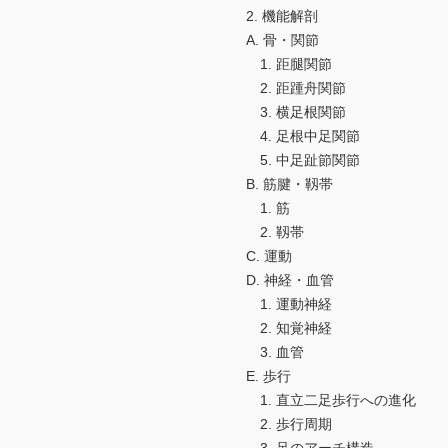
2. 機能解剖
A. 骨・関節
1. 距腿関節
2. 距踵舟関節
3. 横足根関節
4. 足根中足関節
5. 中足趾節関節
B. 筋腱・靱帯
1. 筋
2. 靱帯
C. 運動
D. 神経・血管
1. 運動神経
2. 知覚神経
3. 血管
E. 歩行
1. 直立二足歩行への進化
2. 歩行周期