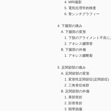
4. MRI撮影
5. 電気生理学的検査
6. 骨シンチグラフィー
4. 下腿部の痛み
A. 下腿部の変形
1. 下肢のアライメント不良に
2. アキレス腱障害
B. 下腿部の外傷
1. アキレス腱断裂
5. 足関節部の痛み
A. 足関節部の変形
1. 変形性足関節症(足関節症)
2. 三角骨症候群
B. 足関節部の外傷
1. 果部骨折
2. 距骨骨折
3. 靱帯損傷