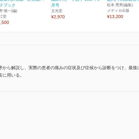
ドブック
月号
松本 秀男(編集)
メディカ出版
野 愼一(編)
文光堂
¥13,200
江堂
¥2,970
,500
序から解説し、実際の患者の痛みの症状及び症候から診断をつけ、最後
富に用いる。