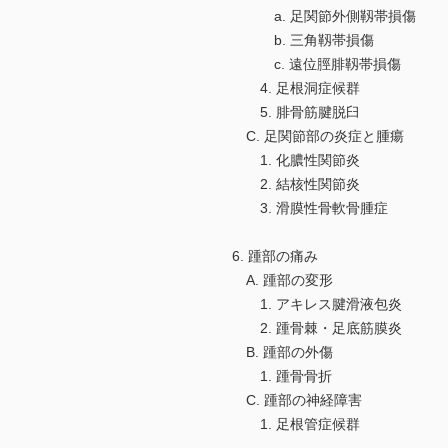
a. 足関節外側靱帯損傷
b. 三角靱帯損傷
c. 遠位脛腓靱帯損傷
4. 足根洞症候群
5. 腓骨筋腱脱臼
C. 足関節部の炎症と腫瘍
1. 化膿性関節炎
2. 結核性関節炎
3. 滑膜性骨軟骨腫症
6. 踵部の痛み
A. 踵部の変形
1. アキレス腱滑液包炎
2. 踵骨棘・足底筋膜炎
B. 踵部の外傷
1. 踵骨骨折
C. 踵部の神経障害
1. 足根管症候群