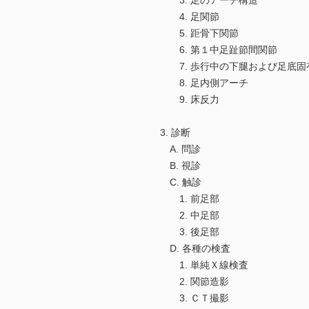
3. 足のアーチ構造
4. 足関節
5. 距骨下関節
6. 第１中足趾節間関節
7. 歩行中の下腿および足底固
8. 足内側アーチ
9. 床反力
3. 診断
A. 問診
B. 視診
C. 触診
1. 前足部
2. 中足部
3. 後足部
D. 各種の検査
1. 単純Ｘ線検査
2. 関節造影
3. ＣＴ撮影