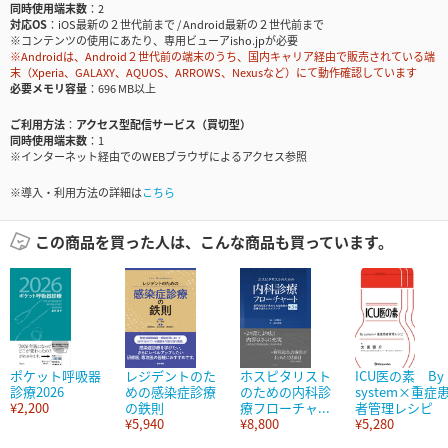
同時使用端末数
2
対応OS
iOS最新の２世代前まで / Android最新の２世代前まで
※コンテンツの使用にあたり、専用ビューアisho.jpが必要
※Androidは、Android２世代前の端末のうち、国内キャリア経由で販売されている端
末（Xperia、GALAXY、AQUOS、ARROWS、Nexusなど）にて動作確認しています
必要メモリ容量
696 MB以上
ご利用方法
アクセス型配信サービス（買切型）
同時使用端末数
1
※インターネット経由でのWEBブラウザによるアクセス参照
※導入・利用方法の詳細は
こちら
この商品を買った人は、こんな商品も買っています。
ポケット呼吸器
レジデントのた
ホスピタリスト
ICU医の素 By
診療2026
めの感染症診療
のための内科診
system×重症
¥2,200
の鉄則
療フローチャ...
者管理レシピ
¥5,940
¥8,800
¥5,280