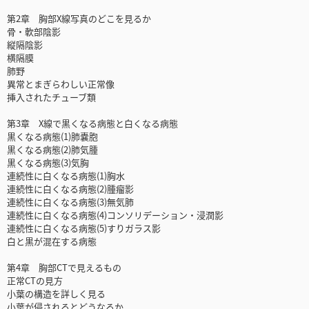
第2章 胸部X線写真のどこを見るか
骨・軟部陰影
縦隔陰影
横隔膜
肺野
異常とまぎらわしい正常像
挿入されたチューブ類
第3章 X線で黒くなる病態と白くなる病態
黒くなる病態(1)肺嚢胞
黒くなる病態(2)肺気腫
黒くなる病態(3)気胸
連続性に白くなる病態(1)胸水
連続性に白くなる病態(2)腫瘤影
連続性に白くなる病態(3)無気肺
連続性に白くなる病態(4)コンソリデーション・浸潤影
連続性に白くなる病態(5)すりガラス影
白と黒が混在する病態
第4章 胸部CTで見えるもの
正常CTの見方
小葉の構造を詳しく見る
小葉が侵されるとどうなるか