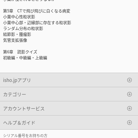
第5章 CTで飛び飛びに白くなる病変
小葉中心性粒状影
小葉中心部・辺縁部に存在する粒状影
ランダム分布の粒状影
結節影・腫瘤影
気管支拡張像
第6章 読影クイズ
初級編・中級編・上級編
isho.jpアプリ
カテゴリー
アカウントサービス
ヘルプ＆ガイド
シリアル番号をお持ちの方