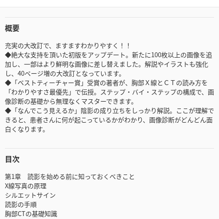
概要
充実の大改訂で、ますますわかりやすく！！
◆絶大な支持を頂いた初版をアップデート。新たに100枚以上の画像を追
加し、一部はより鮮明な画像に差し替えました。解説やイラストも強化
し、40ページ増の大改訂となっています。
◆「ベストティーチャー賞」受賞の著者が、胸部Ｘ線とＣＴの読み方を
「わかりやすさ最優先」で伝授。ステップ・バイ・ステップの構成で、画
像診断の基礎から無理なくマスターできます。
◆「なんでこう見えるか」陰影の成り立ちをしっかり解説。ここが理解で
きると、患者さんに何が起こっているかがわかり、画像診断がどんどん面
白くなります。
目次
第1章 読影を始める前に知っておくべきこと
X線写真の原理
シルエットサイン
読影の手順
胸部CTの基礎知識