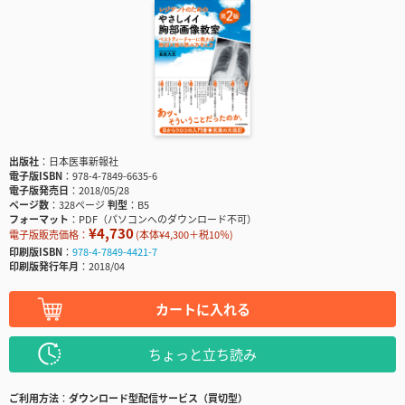
出版社
日本医事新報社
電子版ISBN
978-4-7849-6635-6
電子版発売日
2018/05/28
ページ数
328ページ
判型
B5
フォーマット
PDF（パソコンへのダウンロード不可）
¥4,730
電子版販売価格：
(本体¥4,300＋税10％)
印刷版ISBN
978-4-7849-4421-7
印刷版発行年月
2018/04
カートに入れる
ちょっと立ち読み
ご利用方法
ダウンロード型配信サービス（買切型）