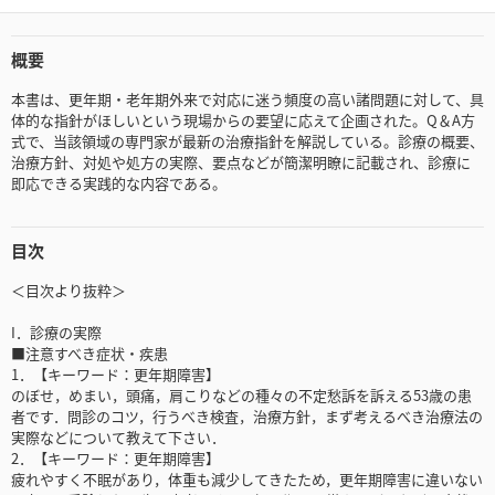
概要
本書は、更年期・老年期外来で対応に迷う頻度の高い諸問題に対して、具
体的な指針がほしいという現場からの要望に応えて企画された。Q＆A方
式で、当該領域の専門家が最新の治療指針を解説している。診療の概要、
治療方針、対処や処方の実際、要点などが簡潔明瞭に記載され、診療に
即応できる実践的な内容である。
目次
＜目次より抜粋＞
I．診療の実際
■注意すべき症状・疾患
1．【キーワード：更年期障害】
のぼせ，めまい，頭痛，肩こりなどの種々の不定愁訴を訴える53歳の患
者です．問診のコツ，行うべき検査，治療方針，まず考えるべき治療法の
実際などについて教えて下さい．
2．【キーワード：更年期障害】
疲れやすく不眠があり，体重も減少してきたため，更年期障害に違いない