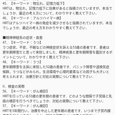
45．【キーワード：物忘れ，記憶力低下】
HRTは，物忘れ，記憶力低下に効果があると指摘されていますが，本当で
しょうか．最近の考え方について，わかりやすく教えて下さい．
46．【キーワード：アルツハイマー病】
HRTはアルツハイマー病の発症を減少させると指摘されていますが，本当
でしょうか．最近の考え方をわかりやすく教えて下さい．
■精神神経系の症状・疾患
47．【キーワード：うつ】
うつ症状，不安，不眠などの神経症状を訴える53歳の患者です．患者は
更年期障害だと思って来院しました．精神疾患と更年期障害を鑑別するポ
イントについて，わかりやすく教えて下さい．
48．【キーワード：うつ】
更年期障害を主訴に来院した52歳の患者です．パニック障害や過換気症
候群，うつなどがみられ，生活環境や心理的要素などの因子も大きいと
考えられます．治療方針と対処の実際について教えて下さい．
II．検査の実際
56．【キーワード：がん検診】
HRTを行っている53歳の更年期の患者です．どのような間隔で子宮癌と乳
癌の検診を行うべきでしょうか．対処の実際について教えて下さい．
57．【キーワード：がん検診】
HRTを5年間行い，治療を中止した更年期の患者です．いつまで子宮内膜