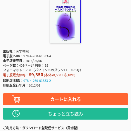
出版社
医学書院
電子版ISBN
978-4-260-61533-4
電子版発売日
2016/06/06
ページ数
408ページ
判型
B5
フォーマット
PDF（パソコンへのダウンロード不可）
¥9,350
電子版販売価格：
(本体¥8,500＋税10％)
印刷版ISBN
978-4-260-01533-2
印刷版発行年月
2012/01
カートに入れる
ちょっと立ち読み
ご利用方法
ダウンロード型配信サービス（買切型）