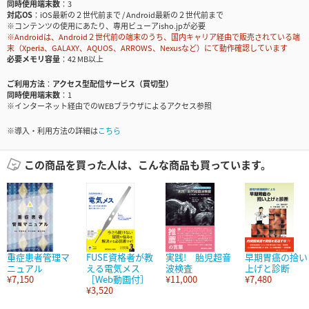
同時使用端末数
3
対応OS
iOS最新の２世代前まで / Android最新の２世代前まで
※コンテンツの使用にあたり、専用ビューアisho.jpが必要
※Androidは、Android２世代前の端末のうち、国内キャリア経由で販売されている端
末（Xperia、GALAXY、AQUOS、ARROWS、Nexusなど）にて動作確認しています
必要メモリ容量
42 MB以上
ご利用方法
アクセス型配信サービス（買切型）
同時使用端末数
1
※インターネット経由でのWEBブラウザによるアクセス参照
※導入・利用方法の詳細は
こちら
この商品を買った人は、こんな商品も買っています。
重症患者管理マ
FUSE資格者が教
実践! 胎児超音
早期胃癌の拾い
ニュアル
える電気メス
波検査
上げと診断
¥7,150
［Web動画付］
¥11,000
¥7,480
¥3,520