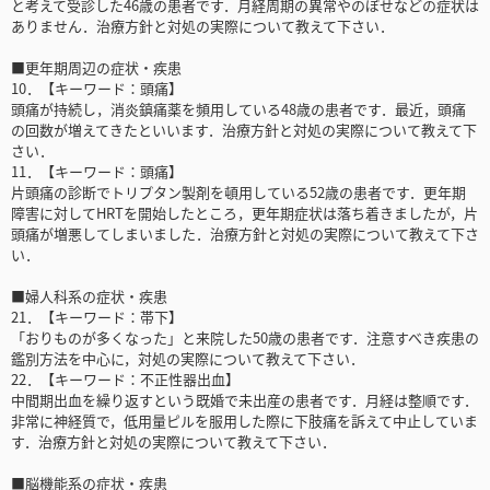
と考えて受診した46歳の患者です．月経周期の異常やのぼせなどの症状は
ありません．治療方針と対処の実際について教えて下さい．
■更年期周辺の症状・疾患
10．【キーワード：頭痛】
頭痛が持続し，消炎鎮痛薬を頻用している48歳の患者です．最近，頭痛
の回数が増えてきたといいます．治療方針と対処の実際について教えて下
さい．
11．【キーワード：頭痛】
片頭痛の診断でトリプタン製剤を頓用している52歳の患者です．更年期
障害に対してHRTを開始したところ，更年期症状は落ち着きましたが，片
頭痛が増悪してしまいました．治療方針と対処の実際について教えて下さ
い．
■婦人科系の症状・疾患
21．【キーワード：帯下】
「おりものが多くなった」と来院した50歳の患者です．注意すべき疾患の
鑑別方法を中心に，対処の実際について教えて下さい．
22．【キーワード：不正性器出血】
中間期出血を繰り返すという既婚で未出産の患者です．月経は整順です．
非常に神経質で，低用量ピルを服用した際に下肢痛を訴えて中止していま
す．治療方針と対処の実際について教えて下さい．
■脳機能系の症状・疾患