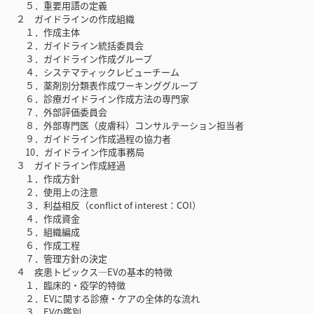
５．重要用語の定義
２ ガイドラインの作成組織
１．作成主体
２．ガイドライン統括委員会
３．ガイドライン作成グループ
４．システマティックレビューチーム
５．薬剤別分類表作成ワーキンググループ
６．診療ガイドライン作成方法の専門家
７．外部評価委員会
８．外部専門医（皮膚科）コンサルテーション担当者
９．ガイドライン作成過程の協力者
10．ガイドライン作成事務局
３ ガイドライン作成経過
１．作成方針
２．使用上の注意
３．利益相反（conflict of interest：COI）
４．作成資金
５．組織編成
６．作成工程
７．管理方針の決定
４ 疾患トピックス―EVの基本的特徴
１．臨床的・疫学的特徴
２．EVに関する診療・ケアの全体的な流れ
３．EVの鑑別