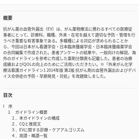
概要
抗がん薬の血管外漏出（EV）は、がん薬物療法に携わるすべての医療従
事者にとって、診療科、職種、外来・在宅を越えて適切な予防・管理を行
うべき重要な有害事象である。多職種による対応が求められることか
ら、今回は日本がん看護学会・日本臨床腫瘍学会・日本臨床腫瘍薬学会
の合同編集で作成された。患者アンケートの結果や、一般向けの解説、海
外のガイドラインを参考に作成した薬剤分類表も記載した。患者の治療
成績およびQOLの向上のためにご活用いただきたい。※「外来がん化学
療法看護ガイドライン1 2014年版 第2版 抗がん剤の血管外漏出およびデバ
イス合併症の予防・早期発見・対処」を改題致しました。
目次
I 序
１ ガイドライン概要
１．本ガイドラインの構成
２．CQと推奨文
３．EVに関する診療・ケアアルゴリズム
４．用語・略語一覧