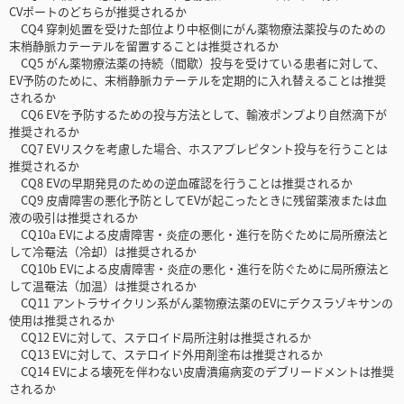
CVポートのどちらが推奨されるか
CQ4 穿刺処置を受けた部位より中枢側にがん薬物療法薬投与のための
末梢静脈カテーテルを留置することは推奨されるか
CQ5 がん薬物療法薬の持続（間歇）投与を受けている患者に対して、
EV予防のために、末梢静脈カテーテルを定期的に入れ替えることは推奨
されるか
CQ6 EVを予防するための投与方法として、輸液ポンプより自然滴下が
推奨されるか
CQ7 EVリスクを考慮した場合、ホスアプレピタント投与を行うことは
推奨されるか
CQ8 EVの早期発見のための逆血確認を行うことは推奨されるか
CQ9 皮膚障害の悪化予防としてEVが起こったときに残留薬液または血
液の吸引は推奨されるか
CQ10a EVによる皮膚障害・炎症の悪化・進行を防ぐために局所療法と
して冷罨法（冷却）は推奨されるか
CQ10b EVによる皮膚障害・炎症の悪化・進行を防ぐために局所療法と
して温罨法（加温）は推奨されるか
CQ11 アントラサイクリン系がん薬物療法薬のEVにデクスラゾキサンの
使用は推奨されるか
CQ12 EVに対して、ステロイド局所注射は推奨されるか
CQ13 EVに対して、ステロイド外用剤塗布は推奨されるか
CQ14 EVによる壊死を伴わない皮膚潰瘍病変のデブリードメントは推奨
されるか