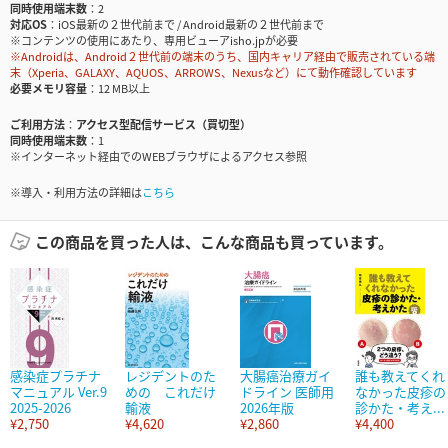
同時使用端末数
2
対応OS
iOS最新の２世代前まで / Android最新の２世代前まで
※コンテンツの使用にあたり、専用ビューアisho.jpが必要
※Androidは、Android２世代前の端末のうち、国内キャリア経由で販売されている端
末（Xperia、GALAXY、AQUOS、ARROWS、Nexusなど）にて動作確認しています
必要メモリ容量
12 MB以上
ご利用方法
アクセス型配信サービス（買切型）
同時使用端末数
1
※インターネット経由でのWEBブラウザによるアクセス参照
※導入・利用方法の詳細は
こちら
この商品を買った人は、こんな商品も買っています。
感染症プラチナ
レジデントのた
大腸癌治療ガイ
誰も教えてくれ
マニュアル Ver.9
めの これだけ
ドライン 医師用
なかった皮疹の
2025-2026
輸液
2026年版
診かた・考え...
¥2,750
¥4,620
¥2,860
¥4,400