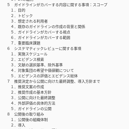
５ ガイドラインがカバーする内容に関する事項：スコープ
１．目的
２．トピック
３．想定される利用者
４．既存のガイドラインの作成の背景と関係
５．ガイドラインがカバーする視点
６．ガイドラインがカバーする範囲
７．重要臨床課題
６ システマティックレビューに関する事項
１．実施スケジュール
２．エビデンス検索
３．文献の選択基準、除外基準
４．対象集団の希望や価値観について
５．エビデンスの評価とエビデンス総体
７ 推奨決定から公開に向けた最終調整、導入方針まで
１．推奨文案の作成
２．推奨作成の基本方針
３．公開に向けた最終調整
４．外部評価の具体的方法
５．ガイドラインの公開
８ 公開後の取り組み
１．公開後の組織体制
２．導入