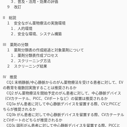
３．普及・活用・効果の評価
９ 改訂
II 総説
１ 安全ながん薬物療法の実施環境
１．人的環境
２．安全な環境、システム構築
III 薬剤の分類
１ 薬剤分類表の作成経過と対象薬剤について
１．薬剤分類表作成プロセス
２．スクリーニング方法
２ スクリーニング結果
IV 推奨
CQ1 末梢静脈/中心静脈からのがん薬物療法を受ける患者に対して、EV
の教育を複数回実施することは推奨されるか
CQ2 がん薬物療法を開始予定のがん患者に対して、中心静脈デバイス
（CVカテーテル、PICC、CVポートなど）の留置は推奨されるか
CQ3a がん患者に対して中心静脈デバイスを留置する際、CVとPICCど
ちらが推奨されるか
CQ3b がん患者に対して中心静脈デバイスを留置する際、CVカテーテル
とCVポートのどちらが推奨されるか
CQ3c 固形がん患者に対して中心静脈デバイスを留置する際、PICCと