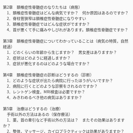
第2章 頚椎症性脊髄症のなりたちは（病態）
1．頚椎症性脊髄症はどんな病気ですか？ 何か原因はあるのですか？
2．脊柱管狭窄は頚椎症性脊髄症になりやすい
3．頚椎症性脊髄症ではどんな症状がでますか？
4．首が悪くて手に痛みやしびれがあります。頚椎症性脊髄症ですか？
第3章 頚椎症性脊髄症についてわかっていることは（病気の特質，自然
経過）
1．どのくらいの年齢から生じますか？ 男女差はありますか？
2．症状はどのように経過しますか？
3．症状が悪化するのはどのような場合ですか？
第4章 頚椎症性脊髄症の診断はどうするの（診断）
1．どのような症状が出たら病院に行ったほうがいいですか？
2．病院に行くとどのような診察をされるのですか？
3．レントゲン検査，MRI検査は必要ですか？
4．みきわめるべき他の病気はありますか？
第5章 治療はどうするの（治療）
手術以外の方法はあるの（保存療法）
1．薬，首の牽引など手術以外の方法は？ またその効果はあります
か？
2．整体，マッサージ，カイロプラクティックは効果がありますか？