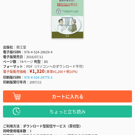
出版社
南江堂
電子版ISBN
978-4-524-28629-4
電子版発売日
2016/07/11
ページ数
74ページ
判型
B5
フォーマット
PDF（パソコンへのダウンロード不可）
¥1,320
電子版販売価格：
(本体¥1,200＋税10％)
印刷版ISBN
978-4-524-24775-2
印刷版発行年月
2007/11
カートに入れる
ちょっと立ち読み
ご利用方法
ダウンロード型配信サービス（買切型）
同時使用端末数
3