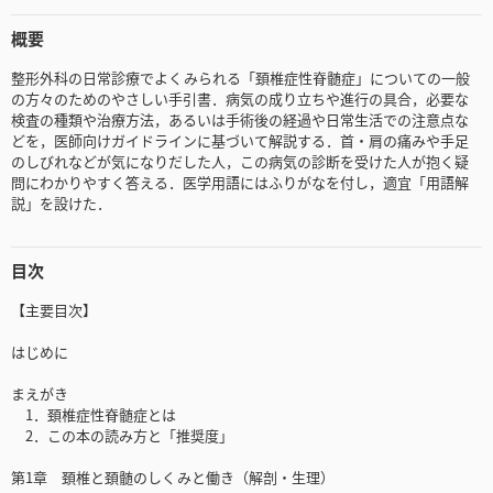
概要
整形外科の日常診療でよくみられる「頚椎症性脊髄症」についての一般
の方々のためのやさしい手引書．病気の成り立ちや進行の具合，必要な
検査の種類や治療方法，あるいは手術後の経過や日常生活での注意点な
どを，医師向けガイドラインに基づいて解説する．首・肩の痛みや手足
のしびれなどが気になりだした人，この病気の診断を受けた人が抱く疑
問にわかりやすく答える．医学用語にはふりがなを付し，適宜「用語解
説」を設けた．
目次
【主要目次】
はじめに
まえがき
1．頚椎症性脊髄症とは
2．この本の読み方と「推奨度」
第1章 頚椎と頚髄のしくみと働き（解剖・生理）