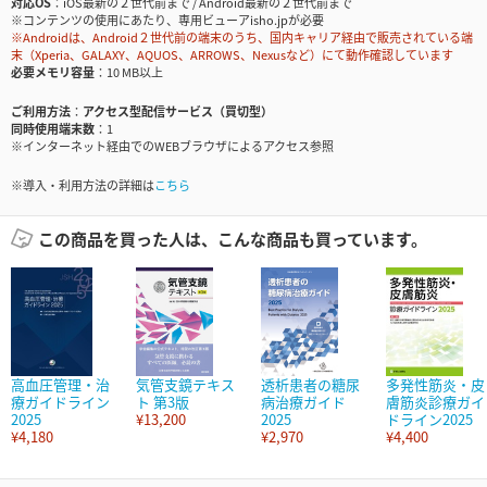
対応OS
iOS最新の２世代前まで / Android最新の２世代前まで
※コンテンツの使用にあたり、専用ビューアisho.jpが必要
※Androidは、Android２世代前の端末のうち、国内キャリア経由で販売されている端
末（Xperia、GALAXY、AQUOS、ARROWS、Nexusなど）にて動作確認しています
必要メモリ容量
10 MB以上
ご利用方法
アクセス型配信サービス（買切型）
同時使用端末数
1
※インターネット経由でのWEBブラウザによるアクセス参照
※導入・利用方法の詳細は
こちら
この商品を買った人は、こんな商品も買っています。
高血圧管理・治
気管支鏡テキス
透析患者の糖尿
多発性筋炎・皮
療ガイドライン
ト 第3版
病治療ガイド
膚筋炎診療ガイ
2025
¥13,200
2025
ドライン2025
¥4,180
¥2,970
¥4,400