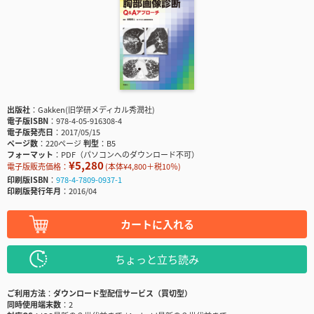
出版社
Gakken(旧学研メディカル秀潤社)
電子版ISBN
978-4-05-916308-4
電子版発売日
2017/05/15
ページ数
220ページ
判型
B5
フォーマット
PDF（パソコンへのダウンロード不可）
¥5,280
電子版販売価格：
(本体¥4,800＋税10％)
印刷版ISBN
978-4-7809-0937-1
印刷版発行年月
2016/04
カートに入れる
ちょっと立ち読み
ご利用方法
ダウンロード型配信サービス（買切型）
同時使用端末数
2