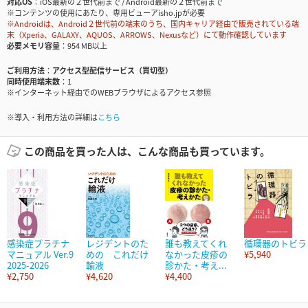
対応OS
iOS最新の２世代前まで / Android最新の２世代前まで
※コンテンツの使用にあたり、専用ビューアisho.jpが必要
※Androidは、Android２世代前の端末のうち、国内キャリア経由で販売されている端
末（Xperia、GALAXY、AQUOS、ARROWS、Nexusなど）にて動作確認しています
必要メモリ容量
954 MB以上
ご利用方法
アクセス型配信サービス（買切型）
同時使用端末数
1
※インターネット経由でのWEBブラウザによるアクセス参照
※導入・利用方法の詳細は
こちら
この商品を買った人は、こんな商品も買っています。
感染症プラチナ
レジデントのた
誰も教えてくれ
循環器のトビラ
マニュアル Ver.9
めの これだけ
なかった皮疹の
¥5,940
2025-2026
輸液
診かた・考え...
¥2,750
¥4,620
¥4,400