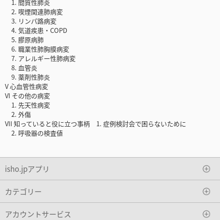
1. 間質性肺炎
2. 喫煙関連肺病変
3. リンパ路病変
4. 気道疾患・COPD
5. 膠原病肺
6. 職業性肺胸膜病変
7. アレルギー性肺病変
8. 血管炎
9. 薬剤性肺炎
V 心血管性病変
VI その他の病変
1. 先天性病変
2. 外傷
VII 知っていると役に立つ事柄 1. 症例検討会で困らないために
2. 呼吸器の検査値
isho.jpアプリ
カテゴリー
アカウントサービス