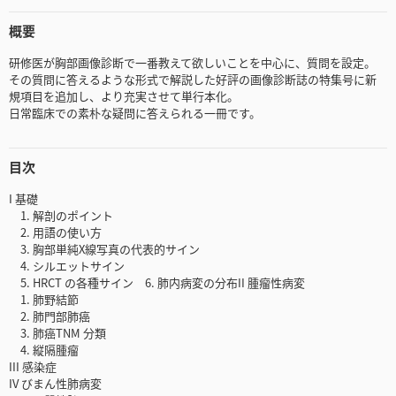
概要
研修医が胸部画像診断で一番教えて欲しいことを中心に、質問を設定。
その質問に答えるような形式で解説した好評の画像診断誌の特集号に新
規項目を追加し、より充実させて単行本化。
日常臨床での素朴な疑問に答えられる一冊です。
目次
I 基礎
1. 解剖のポイント
2. 用語の使い方
3. 胸部単純X線写真の代表的サイン
4. シルエットサイン
5. HRCT の各種サイン 6. 肺内病変の分布II 腫瘤性病変
1. 肺野結節
2. 肺門部肺癌
3. 肺癌TNM 分類
4. 縦隔腫瘤
III 感染症
IV びまん性肺病変