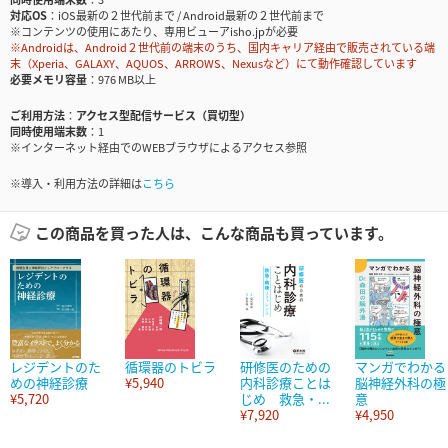
対応OS
iOS最新の２世代前まで / Android最新の２世代前まで
※コンテンツの使用にあたり、専用ビューアisho.jpが必要
※Androidは、Android２世代前の端末のうち、国内キャリア経由で販売されている端
末（Xperia、GALAXY、AQUOS、ARROWS、Nexusなど）にて動作確認しています
必要メモリ容量
976 MB以上
ご利用方法
アクセス型配信サービス（買切型）
同時使用端末数
1
※インターネット経由でのWEBブラウザによるアクセス参照
※導入・利用方法の詳細は
こちら
この商品を買った人は、こんな商品も買っています。
レジデントのた
循環器のトビラ
研修医のための
マンガでわかる
めの神経診療
¥5,940
内科診療ことは
脳神経外科の極
¥5,720
じめ 救急・...
意
¥7,920
¥4,950