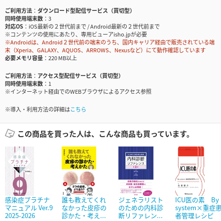
ご利用方法
ダウンロード型配信サービス（買切型）
同時使用端末数
3
対応OS
iOS最新の２世代前まで / Android最新の２世代前まで
※コンテンツの使用にあたり、専用ビューアisho.jpが必要
※Androidは、Android２世代前の端末のうち、国内キャリア経由で販売されている端
末（Xperia、GALAXY、AQUOS、ARROWS、Nexusなど）にて動作確認しています
必要メモリ容量
220 MB以上
ご利用方法
アクセス型配信サービス（買切型）
同時使用端末数
1
※インターネット経由でのWEBブラウザによるアクセス参照
※導入・利用方法の詳細は
こちら
この商品を買った人は、こんな商品も買っています。
感染症プラチナ
誰も教えてくれ
ジェネラリスト
ICU医の素 By
マニュアル Ver.9
なかった皮疹の
のための内科診
system×重症
2025-2026
診かた・考え...
断リファレン...
者管理レシピ