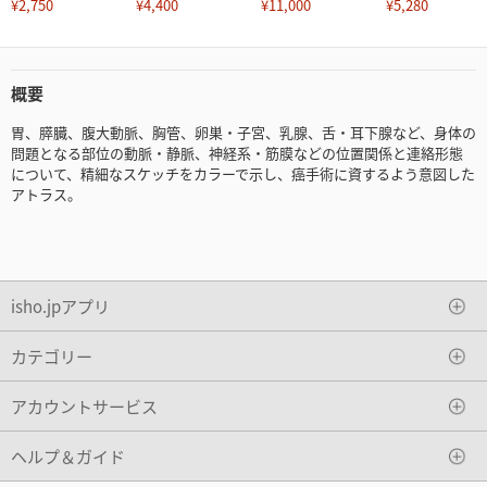
¥2,750
¥4,400
¥11,000
¥5,280
概要
胃、膵臓、腹大動脈、胸管、卵巣・子宮、乳腺、舌・耳下腺など、身体の
問題となる部位の動脈・静脈、神経系・筋膜などの位置関係と連絡形態
について、精細なスケッチをカラーで示し、癌手術に資するよう意図した
アトラス。
isho.jpアプリ
カテゴリー
アカウントサービス
ヘルプ＆ガイド