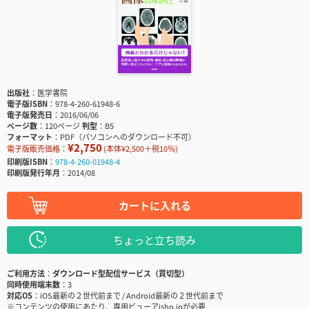
出版社
医学書院
電子版ISBN
978-4-260-61948-6
電子版発売日
2016/06/06
ページ数
120ページ
判型
B5
フォーマット
PDF（パソコンへのダウンロード不可）
¥2,750
電子版販売価格：
(本体¥2,500＋税10％)
印刷版ISBN
978-4-260-01948-4
印刷版発行年月
2014/08
カートに入れる
ちょっと立ち読み
ご利用方法
ダウンロード型配信サービス（買切型）
同時使用端末数
3
対応OS
iOS最新の２世代前まで / Android最新の２世代前まで
※コンテンツの使用にあたり、専用ビューアisho.jpが必要