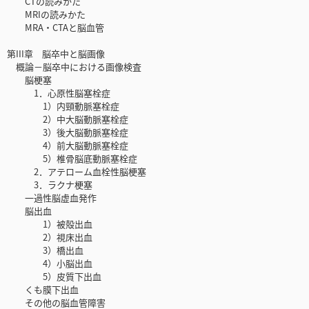
CTの読みかた
MRIの読みかた
MRA・CTAと脳血管
第III章 脳卒中と脳画像
概論－脳卒中における画像検査
脳梗塞
1．心原性脳塞栓症
1）内頸動脈塞栓症
2）中大脳動脈塞栓症
3）後大脳動脈塞栓症
4）前大脳動脈塞栓症
5）椎骨脳底動脈塞栓症
2．アテローム血栓性脳梗塞
3．ラクナ梗塞
一過性脳虚血発作
脳出血
1）被殻出血
2）視床出血
3）橋出血
4）小脳出血
5）皮質下出血
くも膜下出血
その他の脳血管障害