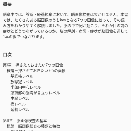
概要
脳卒中では、診断・経過観察において、脳画像検査は欠かせません。本書
では、たくさんある脳画像のうちkeyとなる7つの画像に絞って、その読
み方をわかりやすく解説しました。脳の中で何が起こり、それが目の前の
症状とどうつながっているのか、脳の解剖・病態・症状が脳画像を通して
1本の線でつながります。
目次
第I章 押さえておきたい7つの画像
概論－押さえておきたい7つの画像
基底核レベル
放線冠レベル
半卵円中心レベル
頭頂部の脳溝が目立つレベル
中脳レベル
橋レベル
延髄レベル
第II章 脳画像検査の基本
概論－脳画像検査の種類と特徴