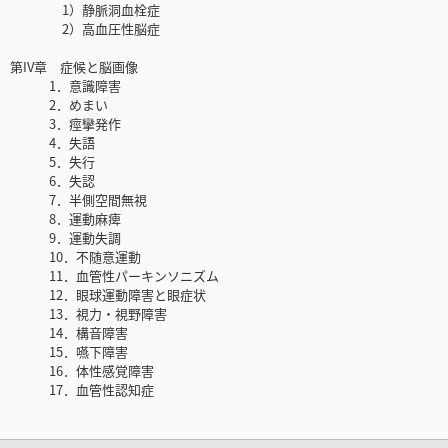
1）静脈洞血栓症
2）高血圧性脳症
第IV章 症候と脳画像
1．意識障害
2．めまい
3．痙攣発作
4．失語
5．失行
6．失認
7．半側空間無視
8．運動麻痺
9．運動失調
10．不随意運動
11．血管性パーキンソニズム
12．眼球運動障害と眼症状
13．視力・視野障害
14．構音障害
15．嚥下障害
16．体性感覚障害
17．血管性認知症