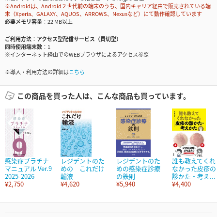
※Androidは、Android２世代前の端末のうち、国内キャリア経由で販売されている端
末（Xperia、GALAXY、AQUOS、ARROWS、Nexusなど）にて動作確認しています
必要メモリ容量
22 MB以上
ご利用方法
アクセス型配信サービス（買切型）
同時使用端末数
1
※インターネット経由でのWEBブラウザによるアクセス参照
※導入・利用方法の詳細は
こちら
この商品を買った人は、こんな商品も買っています。
感染症プラチナ
レジデントのた
レジデントのた
誰も教えてくれ
マニュアル Ver.9
めの これだけ
めの感染症診療
なかった皮疹の
2025-2026
輸液
の鉄則
診かた・考え...
¥2,750
¥4,620
¥5,940
¥4,400