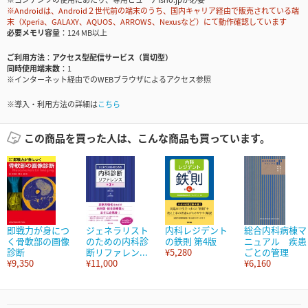
※Androidは、Android２世代前の端末のうち、国内キャリア経由で販売されている端
末（Xperia、GALAXY、AQUOS、ARROWS、Nexusなど）にて動作確認しています
必要メモリ容量
124 MB以上
ご利用方法
アクセス型配信サービス（買切型）
同時使用端末数
1
※インターネット経由でのWEBブラウザによるアクセス参照
※導入・利用方法の詳細は
こちら
この商品を買った人は、こんな商品も買っています。
即戦力が身につ
ジェネラリスト
内科レジデント
総合内科病棟マ
く骨軟部の画像
のための内科診
の鉄則 第4版
ニュアル 疾患
診断
断リファレン...
¥5,280
ごとの管理
¥9,350
¥11,000
¥6,160