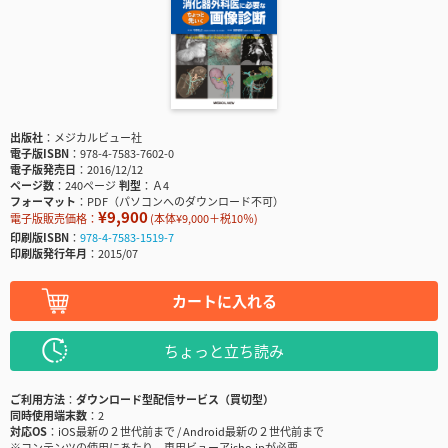
出版社
メジカルビュー社
電子版ISBN
978-4-7583-7602-0
電子版発売日
2016/12/12
ページ数
240ページ
判型
Ａ4
フォーマット
PDF（パソコンへのダウンロード不可）
¥9,900
電子版販売価格：
(本体¥9,000＋税10％)
印刷版ISBN
978-4-7583-1519-7
印刷版発行年月
2015/07
カートに入れる
ちょっと立ち読み
ご利用方法
ダウンロード型配信サービス（買切型）
同時使用端末数
2
対応OS
iOS最新の２世代前まで / Android最新の２世代前まで
※コンテンツの使用にあたり、専用ビューアisho.jpが必要