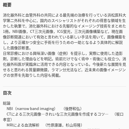
概要
消化器外科と血管外科の共同による最先端の治療を行っている浜松医科大
学第二外科を中心に，国内のスペシャリストがそれぞれの得意な領域を生
かした執筆で，消化器外科における先駆的なイメージング技術をまとめた
1冊。NBI画像，CT三次元画像，ICG蛍光，三次元画像構築など，現在画
像診断関連において有効と言われている新しい手法を用いて，画像構築を
し，より正確かつ安全に手術を行うための一助となるよう具体的に解説
した画像診断書。
日常診療における興味深い画像（症例）を提示し，実際に使用した造影
剤，診断した理由などを明記。術前だけでなく術中・術後にも役立つ，消
化器外科医が実臨床に活用できる内容となっている。今後新たな展開を見
せると思われる質量顕微鏡，ラマン分光法など，近未来の画像イメージン
グの世界を先取りした内容も掲載。
目次
総論
NBI（narrow band imaging） （後野和弘）
CTによる三次元画像―きれいな三次元画像を作成するコツ― （坂口
孝宣）
MRIによる血流解析 （竹原康雄，杉山将隆）