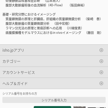
術後静脈血栓塞栓症診断 （山本尚人）
腹部大動脈瘤術後の血流解析（4D-Flow） （阪田麻裕）
基礎・研究分野におけるイメージング
質量顕微鏡の原理と肝臓癌，肝組織の質量顕微鏡分析 （柴崎 泰）
腹部大動脈瘤の質量顕微鏡分析 （田中宏樹）
ラマン分光法の原理と胃癌診断への応用 （川端俊貴）
癌腹膜播種モデルマウスにおけるin vivoイメージング （藤田 剛）
isho.jpアプリ
カテゴリー
アカウントサービス
ヘルプ＆ガイド
シリアル番号をお持ちの方
シリアル番号入力