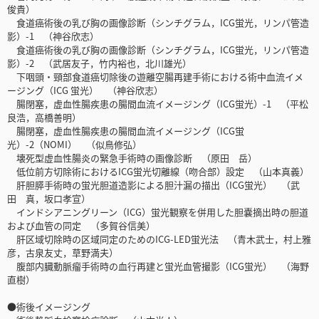
俊貴）
食道癌術後の乳び胸の画像診断（シンチグラム，ICG蛍光，リンパ管造
影）-1 （神谷欣志）
食道癌術後の乳び胸の画像診断（シンチグラム，ICG蛍光，リンパ管造
影）-2 （武居友子，竹内裕也，北川雄光）
下咽頭・頸部食道癌切除後の遊離空腸再建手術における術中血流イメ
ージング（ICG 蛍光） （神谷欣志）
腸閉塞，虚血性腸疾患の腸間血流イメージング（ICG蛍光）-1 （平松
良浩，高橋善明）
腸閉塞，虚血性腸疾患の腸間血流イメージング（ICG蛍
光）-2（NOMI） （似鳥修弘）
壊死型虚血性腸炎の緊急手術時の画像診断 （原田 岳）
低位前方切除術におけるICG蛍光切離線（吻合部）設定 （山本真義）
肝胆膵手術時の蛍光胆道造影による胆汁漏の描出（ICG蛍光） （武
田 真，坂口孝宣）
インドシアニングリーン（ICG）蛍光観察を併用した胆嚢摘出時の胆道
および血管の同定 （多賀谷信美）
肝区域切除時の区域同定のためのICG-LED蛍光法 （青木武士，村上雅
彦，古泉友丈，草野満夫）
腹部内臓動脈瘤手術時の血行再建と蛍光血管撮影（ICG蛍光） （海野
直樹）
●術後イメージング