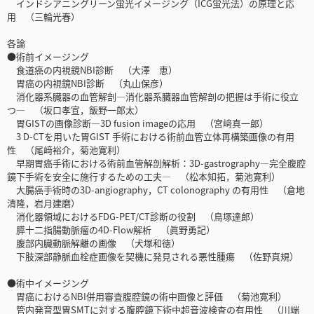
インドシアニングリーン蛍光イメージング（ICG蛍光法）の原理と応
用 （三輪光春）
各論
●術前イメージング
食道癌の内視鏡NBI診断 （大澤 恵）
胃癌の内視鏡NBI診断 （丸山保彦）
消化器系臓器の血管解剖―消化器系臓器血管解剖の把握は手術に役立
つ― （坂口孝宣，飯野一郎太）
胃GISTの画像診断―3D fusion imageの応用 （宮﨑真一郎）
3 D-CTを用いた胃GIST 手術における術前血管立体再構築画像の有用
性 （尾﨑裕介，菊池寛利）
早期胃癌手術における術前血管解剖解析：3D-gastrography―完全腹腔
鏡下手術を安全に施行するための工夫― （松本知拓，菊池寛利）
大腸癌手術時の3D-angiography，CT colonography の有用性 （倉地
清隆，岩月建磨）
消化器領域におけるFDG-PET/CT診断の役割 （鳥塚達郎）
膵十二指腸動脈瘤の4D-Flow解析 （眞野勇記）
腹部内臓動脈解離の画像 （犬塚和徳）
下肢深部静脈血栓症画像を契機に発見される悪性腫瘍 （佐野真規）
●術中イメージング
胃癌におけるNBI併用審査腹腔鏡の術中画像と評価 （菊池寛利）
管内発育型胃SMTに対する腹腔鏡下術中超音波検査の有用性 （川端