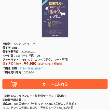
出版社
メジカルビュー社
電子版ISBN
電子版発売日
2024/09/30
ページ数
356ページ
判型
A5
フォーマット
PDF（パソコンへのダウンロード不可）
¥4,950
電子版販売価格：
(本体¥4,500＋税10％)
印刷版ISBN
978-4-7583-2301-7
印刷版発行年月
2024/10
カートに入れる
ご利用方法
ダウンロード型配信サービス（買切型）
同時使用端末数
3
対応OS
iOS最新の２世代前まで / Android最新の２世代前まで
※コンテンツの使用にあたり、専用ビューアisho.jpが必要