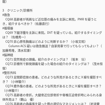
龍）
3 クリニック/診療所
#救急
CQ68 高齢者が両肩など近位筋の痛みを主訴に来院。PMR を疑うと
き，紹介するべきか？（佐藤直行）
#循環器
CQ69 下腿浮腫を主訴に来院。DVT を疑っている。紹介するタイミング
は？ （佐橋秀一）
CQ70 非心原性胸痛はどのように判断するか？ （小坂文昭）
Column ACS 疑いは救急搬送？自家用車で行ってもらってもよい？（
加藤秀隆，清水宏康）
#脳神経
CQ71 突然発症の頭痛。紹介のタイミングは？ （坂本 壮）
CQ72 診療所で群発頭痛を疑った場合の紹介のタイミングは？ （茂木恒
俊）
#整形外科
CQ73 足関節捻挫の患者。どのような所見があるときにＸ線を撮影すべ
き？ （小林駿介）
CQ74 膝外傷の患者。どのような所見があるときにＸ線を撮影すべき？
（小林駿介）
CQ75 高齢者の骨折。大腿骨近位部骨折や脊椎圧迫骨折時にみられる身
体所見は？（鶴山 優）
CQ76 高齢者の偽痛風を疑った際の適切なマネジメントは？ （岩波慶