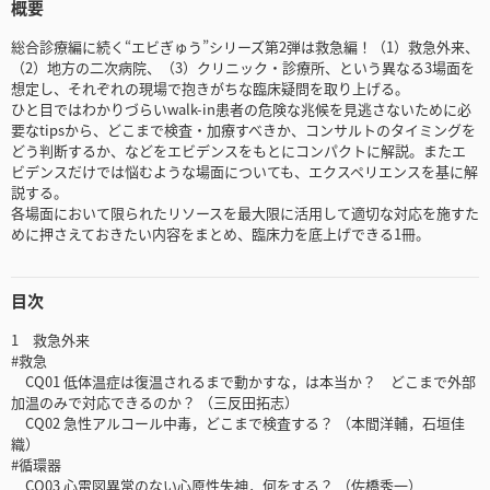
概要
総合診療編に続く“エビぎゅう”シリーズ第2弾は救急編！（1）救急外来、
（2）地方の二次病院、（3）クリニック・診療所、という異なる3場面を
想定し、それぞれの現場で抱きがちな臨床疑問を取り上げる。
ひと目ではわかりづらいwalk-in患者の危険な兆候を見逃さないために必
要なtipsから、どこまで検査・加療すべきか、コンサルトのタイミングを
どう判断するか、などをエビデンスをもとにコンパクトに解説。またエ
ビデンスだけでは悩むような場面についても、エクスペリエンスを基に解
説する。
各場面において限られたリソースを最大限に活用して適切な対応を施すた
めに押さえておきたい内容をまとめ、臨床力を底上げできる1冊。
目次
1 救急外来
#救急
CQ01 低体温症は復温されるまで動かすな，は本当か？ どこまで外部
加温のみで対応できるのか？ （三反田拓志）
CQ02 急性アルコール中毒，どこまで検査する？ （本間洋輔，石垣佳
織）
#循環器
CQ03 心電図異常のない心原性失神，何をする？ （佐橋秀一）