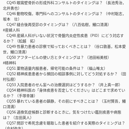
CQ45 眼窩壁骨折の形成外科コンサルトのタイミングは？ （長池秀治，
北井勇也）
CQ46 動物咬傷，専門科へのコンサルトのタイミングは？ （中村聡志，
坂本 壮）
CQ47 縫合後再受診のタイミングは？ （八百佑樹，鱶口清満）
#産婦人科
CQ48 産婦人科がいない状況で骨盤内炎症性疾患（PID）にどう対応す
るか？ （舩越 拓）
CQ49 性暴力患者の診察で知っておくべきことは？ （谷口敦基，松本愛
世，鱶口清満）
CQ50 アフターピルの使い方とタイミングは？ （池田裕美枝）
#精神科
CQ51 薬物過量内服患者，帰宅可能の条件は？ （福山唯太）
CQ52 精神疾患患者から頻回の相談事例に対してどう対処するか？ （田
村弘樹）
CQ53 入院患者のせん妄への治療選択はどうするか？ （井上真一郎）
CQ54 精神科医の「身体疾患を否定してください」はどこまで求めてい
るか？ （手塚幸雄）
CQ55 暴れている患者の鎮静，その前にすべきことは？ （玉村賢吾，鱶
口清満）
CQ56 過換気症候群と診断するときに，気をつけたい鑑別疾患や病態
は？ （吉田英人）
CQ57 問診で希死念慮を聴取した患者を紹介する実際のタイミングは？
（今村弥生）