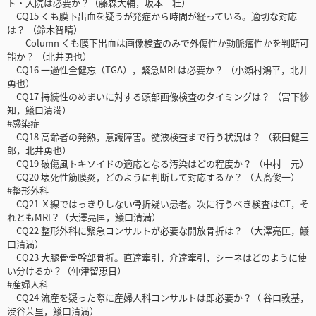
ト・入院は必要か？（藤森大輔，坂本 壮）
CQ15 くも膜下出血を疑うが発症から時間が経っている。適切な対応
は？ （鈴木智晴）
Column くも膜下出血は画像検査のみで外傷性か動脈瘤性かを判断可
能か？ （北井勇也）
CQ16 一過性全健忘（TGA），緊急MRI は必要か？ （小瀬村鴻平，北井
勇也）
CQ17 持続性のめまいに対する頭部画像検査のタイミングは？ （宮下紗
知，鱶口清満）
#感染症
CQ18 高齢者の発熱，意識障害。髄液検査まで行う状況は？ （萩田健三
郎，北井勇也）
CQ19 破傷風トキソイドの適応となる汚染はどの程度か？ （中村 元）
CQ20 壊死性筋膜炎，どのように判断して対応するか？ （大髙俊一）
#整形外科
CQ21 Ｘ線ではっきりしない骨折疑い患者。次に行うべき検査はCT，そ
れともMRI？（大澤亮匡，鱶口清満）
CQ22 整形外科に緊急コンサルトが必要な開放骨折は？ （大澤亮匡，鱶
口清満）
CQ23 大腿骨骨幹部骨折。直達牽引，介達牽引，シーネはどのように使
い分けるか？（仲津留恵日）
#産婦人科
CQ24 流産を疑った際に産婦人科コンサルトは即必要か？（ 谷口敦基，
渋谷茉里，鱶口清満）