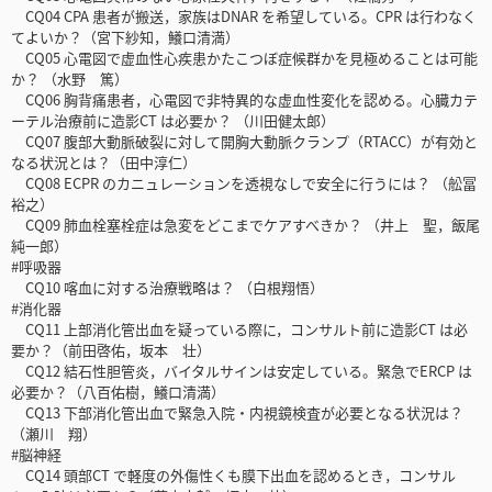
CQ04 CPA 患者が搬送，家族はDNAR を希望している。CPR は行わなく
てよいか？（宮下紗知，鱶口清満）
CQ05 心電図で虚血性心疾患かたこつぼ症候群かを見極めることは可能
か？ （水野 篤）
CQ06 胸背痛患者，心電図で非特異的な虚血性変化を認める。心臓カテ
ーテル治療前に造影CT は必要か？ （川田健太郎）
CQ07 腹部大動脈破裂に対して開胸大動脈クランプ（RTACC）が有効と
なる状況とは？（田中淳仁）
CQ08 ECPR のカニュレーションを透視なしで安全に行うには？ （舩冨
裕之）
CQ09 肺血栓塞栓症は急変をどこまでケアすべきか？ （井上 聖，飯尾
純一郎）
#呼吸器
CQ10 喀血に対する治療戦略は？ （白根翔悟）
#消化器
CQ11 上部消化管出血を疑っている際に，コンサルト前に造影CT は必
要か？（前田啓佑，坂本 壮）
CQ12 結石性胆管炎，バイタルサインは安定している。緊急でERCP は
必要か？（八百佑樹，鱶口清満）
CQ13 下部消化管出血で緊急入院・内視鏡検査が必要となる状況は？
（瀬川 翔）
#脳神経
CQ14 頭部CT で軽度の外傷性くも膜下出血を認めるとき，コンサル