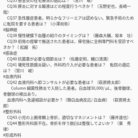
CQ35 憩室炎の在宅療法の適応は？ （宮川 峻）
CQ36 膵炎に対する輸液はどの程度行うべきか？ （玉野史也，長崎一
哉）
CQ37 急性腹症患者。明らかなフリーエアは認めない。緊急手術のため
に転院を要する患者は？ （小澤尚弥）
#脳神経
CQ38 慢性硬膜下血腫の紹介のタイミングは？ （藤森大輔，坂本 壮）
CQ39 初発の痙攣で搬送された患者は，帰宅後に全例専門科を受診すべ
きか？（ 舩越 拓）
#感染症
CQ40 抗菌薬が必要な関節炎は？ （佐藤史和，鱶口清満）
CQ41 壊死性筋膜炎疑い，外科的介入が必要な患者は？ 転院の適応
は？ （宮川 峻）
#血液内科
CQ42 血液内科へ即コンサルトが必要な患者は？ （萩原將太郎）
Column 細菌性肺炎で入院した患者。白血球30,000/ μL，後骨髄球，
骨髄球の検出あり。
血液内科へ急遽相談が必要か？（類白血病反応/ 白血病） （萩原將太
郎）
#整形外科
CQ43 小児の上腕骨顆上骨折，適切なマネジメントは？ （藤井達也）
CQ44 整形外科医不在。骨折を伴う脱臼は整復してよいか？ （東 秀
律）
#形成外科