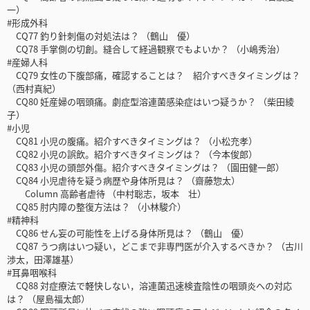
一）
#形成外科
CQ77 釣り針刺傷の対処法は？ （鶴山 優）
CQ78 手掌側の切創。縫合して経過観察でもよいか？ （小嶋秀治）
#産婦人科
CQ79 女性の下腹部痛，確認することは？ 紹介すべきタイミングは？
（西村真紀）
CQ80 妊産婦の咽頭痛。劇症型溶連菌感染症はいつ疑うか？ （柴田綾
子）
#小児
CQ81 小児の腹痛。紹介すべきタイミングは？ （小松充孝）
CQ82 小児の誤飲。紹介すべきタイミングは？ （今本俊郎）
CQ83 小児の頭部外傷。紹介すべきタイミングは？ （園田健一郎）
CQ84 小児虐待を疑う病歴や身体所見は？ （齋藤惣太）
Column 高齢者虐待 （中村聡志，坂本 壮）
CQ85 肘内障の整復方法は？ （小林駿介）
#精神科
CQ86 せん妄の可能性を上げる身体所見は？ （鶴山 優）
CQ87 うつ病はいつ疑い，どこまで非専門医が介入するべきか？ （古川
渉太，田澤雄基）
#耳鼻咽喉科
CQ88 対症療法で軽快しない，溶連菌迅速検査陰性の咽頭炎への対応
は？ （屋島福太郎）