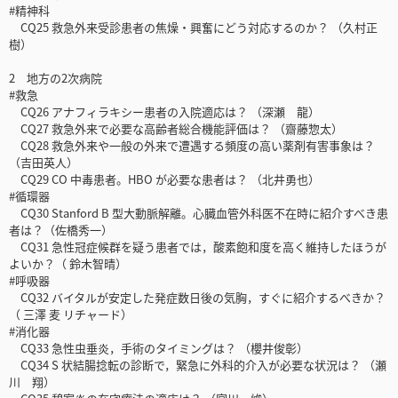
#精神科
CQ25 救急外来受診患者の焦燥・興奮にどう対応するのか？ （久村正
樹）
2 地方の2次病院
#救急
CQ26 アナフィラキシー患者の入院適応は？ （深瀬 龍）
CQ27 救急外来で必要な高齢者総合機能評価は？ （齋藤惣太）
CQ28 救急外来や一般の外来で遭遇する頻度の高い薬剤有害事象は？
（吉田英人）
CQ29 CO 中毒患者。HBO が必要な患者は？ （北井勇也）
#循環器
CQ30 Stanford B 型大動脈解離。心臓血管外科医不在時に紹介すべき患
者は？（佐橋秀一）
CQ31 急性冠症候群を疑う患者では，酸素飽和度を高く維持したほうが
よいか？（ 鈴木智晴）
#呼吸器
CQ32 バイタルが安定した発症数日後の気胸，すぐに紹介するべきか？
（ 三澤 麦 リチャード）
#消化器
CQ33 急性虫垂炎，手術のタイミングは？ （櫻井俊彰）
CQ34 S 状結腸捻転の診断で，緊急に外科的介入が必要な状況は？ （瀬
川 翔）