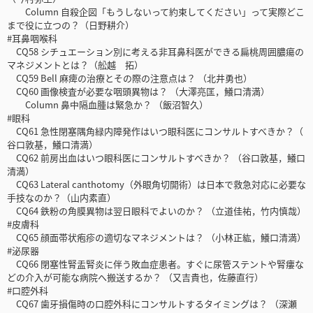
Column 自殺企図「もうしないって約束してください」って実際どこ
まで役に立つの？（日野耕介）
#耳鼻咽喉科
CQ58 シチュエーション別に考える非耳鼻科医ができる扁桃周囲膿瘍の
マネジメントとは？（舩越 拓）
CQ59 Bell 麻痺の治療とその際の注意点は？ （北井勇也）
CQ60 画像検査が必要な咽頭異物は？ （大澤亮匡，鱶口清満）
Column 鼻中隔血腫は緊急か？ （飯沼智久）
#眼科
CQ61 急性閉塞隅角緑内障発作はいつ眼科医にコンサルトすべきか？（
谷口敦基，鱶口清満）
CQ62 前房出血はいつ眼科医にコンサルトすべきか？ （谷口敦基，鱶口
清満）
CQ63 Lateral canthotomy（外眼角切開術）は日本で救急対応に必要な
手技なのか？（山内素直）
CQ64 鉄粉の角膜異物は翌日眼科でよいのか？ （立道佳祐，竹内慎哉）
#皮膚科
CQ65 顔面帯状疱疹の適切なマネジメントは？ （小林正紘，鱶口清満）
#泌尿器
CQ66 閉塞性腎盂腎炎に伴う敗血症患者。すぐに尿管ステントや腎瘻な
どの介入が可能な病院へ搬送するか？ （又吉貴也，佐藤直行）
#口腔外科
CQ67 歯牙損傷時の口腔外科にコンサルトするタイミングは？ （深瀬