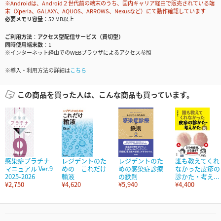
※Androidは、Android２世代前の端末のうち、国内キャリア経由で販売されている端
末（Xperia、GALAXY、AQUOS、ARROWS、Nexusなど）にて動作確認しています
必要メモリ容量
52 MB以上
ご利用方法
アクセス型配信サービス（買切型）
同時使用端末数
1
※インターネット経由でのWEBブラウザによるアクセス参照
※導入・利用方法の詳細は
こちら
この商品を買った人は、こんな商品も買っています。
感染症プラチナ
レジデントのた
レジデントのた
誰も教えてくれ
マニュアル Ver.9
めの これだけ
めの感染症診療
なかった皮疹の
2025-2026
輸液
の鉄則
診かた・考え...
¥2,750
¥4,620
¥5,940
¥4,400