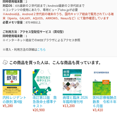
同時使用端末数
2
対応OS
iOS最新の２世代前まで / Android最新の２世代前まで
※コンテンツの使用にあたり、専用ビューアisho.jpが必要
※Androidは、Android２世代前の端末のうち、国内キャリア経由で販売されている端
末（Xperia、GALAXY、AQUOS、ARROWS、Nexusなど）にて動作確認しています
必要メモリ容量
870 MB以上
ご利用方法
アクセス型配信サービス（買切型）
同時使用端末数
1
※インターネット経由でのWEBブラウザによるアクセス参照
※導入・利用方法の詳細は
こちら
この商品を買った人は、こんな商品も買っています。
内科レジデント
改訂第11版 救
病理と臨床 2026
医科診療報酬点
の鉄則 第4版
急救命士標準テ
年臨時増刊号
数表 令和８年
¥5,280
キスト
¥13,200
６月版
¥20,900
¥3,410