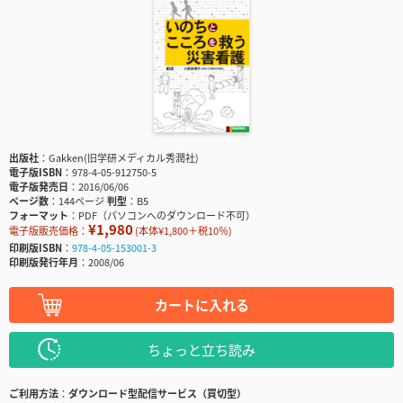
出版社
Gakken(旧学研メディカル秀潤社)
電子版ISBN
978-4-05-912750-5
電子版発売日
2016/06/06
ページ数
144ページ
判型
B5
フォーマット
PDF（パソコンへのダウンロード不可）
¥1,980
電子版販売価格：
(本体¥1,800＋税10％)
印刷版ISBN
978-4-05-153001-3
印刷版発行年月
2008/06
カートに入れる
ちょっと立ち読み
ご利用方法
ダウンロード型配信サービス（買切型）