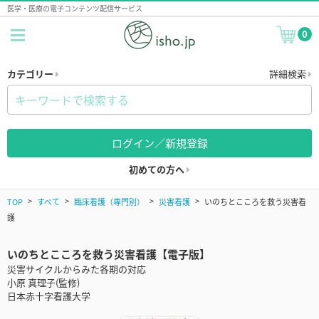
医学・医療の電子コンテンツ配信サービス
0
カテゴリー
詳細検索
ログイン／新規登録
初めての方へ
TOP
すべて
臨床看護（専門別）
災害看護
いのちとこころを救う災害看
護
いのちとこころを救う災害看護【電子版】
災害サイクルからみた各期の対応
小原 真理子(監修)
日本赤十字看護大学