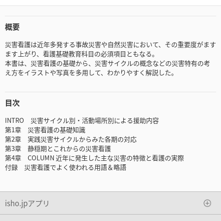
概要
災害看護は近年多発する事故災害や自然災害において、その重要度がます
ます上がり、看護基礎教育科目の必須項目ともなる。
本書は、災害看護の基礎から、災害サイクルの概念などの災害特有の考
え方をイラストや写真を多用して、わかりやすく解説した。
目次
INTRO 災害サイクル別・活動場所別による援助内容
第1章 災害看護の基礎知識
第2章 実践災害サイクルからみた各期の対応
第3章 静穏期とこれからの災害看護
第4章 COLUMN 近年に発生した主な災害の特徴と看護の実際
付録 災害看護でよく使われる用語＆略語
isho.jpアプリ