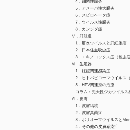
4．細菌性腸炎
5．アメーバ性大腸炎
6．スピロヘータ症
7．ウイルス性腸炎
8．カンジダ症
Ⅴ．肝胆道
1．肝炎ウイルスと肝細胞癌
2．日本住血吸虫症
3．エキノコックス症（包虫
Ⅵ．生殖器
1．妊娠関連感染症
2．ヒトパピローマウイルス（H
3．HPV関連癌の治療
コラム：先天性ジカウイルス
Ⅶ．皮膚
1．皮膚結核
2．皮膚真菌症
3．ポリオーマウイルスとMerk
4．その他の皮膚感染症