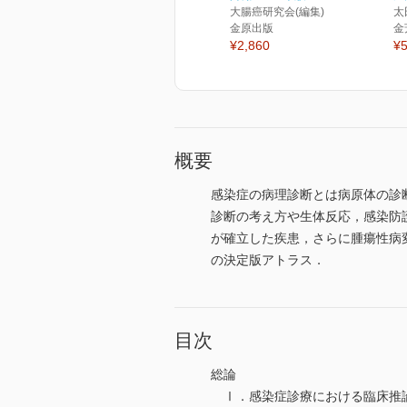
大腸癌研究会(編集)
太
金原出版
金
¥2,860
¥5
概要
感染症の病理診断とは病原体の診
診断の考え方や生体反応，感染防
が確立した疾患，さらに腫瘍性病
の決定版アトラス．
目次
総論
Ⅰ．感染症診療における臨床推