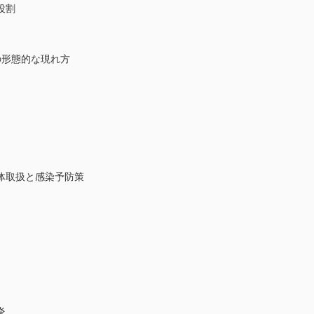
役割
形態的な現れ方
体取扱と感染予防策
炎