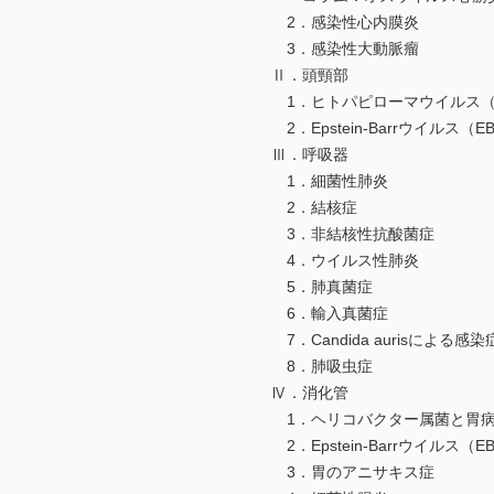
2．感染性心内膜炎
3．感染性大動脈瘤
Ⅱ．頭頸部
1．ヒトパピローマウイルス（H
2．Epstein-Barrウイルス
Ⅲ．呼吸器
1．細菌性肺炎
2．結核症
3．非結核性抗酸菌症
4．ウイルス性肺炎
5．肺真菌症
6．輸入真菌症
7．Candida aurisによる感染
8．肺吸虫症
Ⅳ．消化管
1．ヘリコバクター属菌と胃
2．Epstein-Barrウイルス（
3．胃のアニサキス症