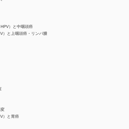
PV）と中咽頭癌
（EBV）と上咽頭癌・リンパ腫
症
病変
EBV）と胃癌