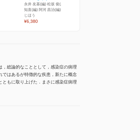
永井 友基(編) 松坂 俊(編) 橋本
知直(編) 阿河 昌治(編)
じほう
¥6,380
は，総論的なこととして，感染症の病理
れではあるが特徴的な疾患，新たに概念
とともに取り上げた．まさに感染症病理