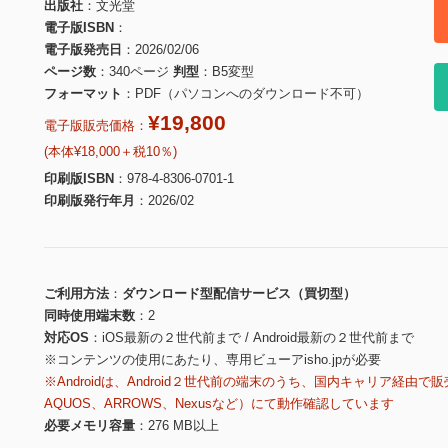
出版社
文光堂
電子版ISBN
電子版発売日
2026/02/06
ページ数
340ページ
判型
B5変型
フォーマット
PDF（パソコンへのダウンロード不可）
¥19,800
電子版販売価格：
(本体¥18,000＋税10％)
印刷版ISBN
978-4-8306-0701-1
印刷版発行年月
2026/02
ご利用方法
ダウンロード型配信サービス（買切型）
同時使用端末数
2
対応OS
iOS最新の２世代前まで / Android最新の２世代前まで
※コンテンツの使用にあたり、専用ビューアisho.jpが必要
※Androidは、Android２世代前の端末のうち、国内キャリア経由で販
AQUOS、ARROWS、Nexusなど）にて動作確認しています
必要メモリ容量
276 MB以上