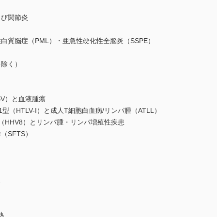
び関節炎
質脳症（PML）・亜急性硬化性全脳炎（SSPE）
除く）
EBV）と血液腫瘍
HTLV-I）と成人T細胞白血病/リンパ腫（ATLL）
HHV8）とリンパ腫・リンパ増殖性疾患
SFTS）
ス
熱