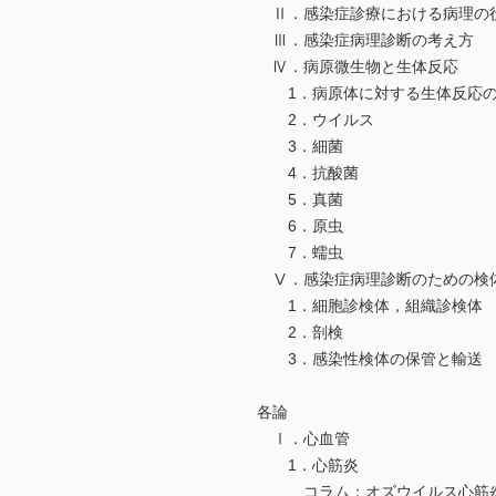
Ⅱ．感染症診療における病理の
Ⅲ．感染症病理診断の考え方
Ⅳ．病原微生物と生体反応
1．病原体に対する生体反応の
2．ウイルス
3．細菌
4．抗酸菌
5．真菌
6．原虫
7．蠕虫
Ⅴ．感染症病理診断のための検
1．細胞診検体，組織診検体
2．剖検
3．感染性検体の保管と輸送
各論
Ⅰ．心血管
1．心筋炎
コラム：オズウイルス心筋