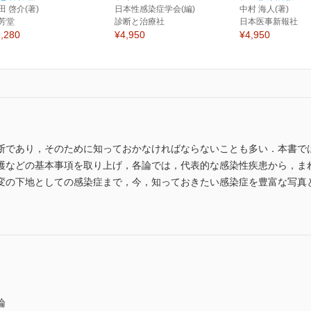
田 啓介(著)
日本性感染症学会(編)
中村 海人(著)
芳堂
診断と治療社
日本医事新報社
,280
¥4,950
¥4,950
断であり，そのために知っておかなければならないことも多い．本書で
護などの基本事項を取り上げ，各論では，代表的な感染性疾患から，ま
変の下地としての感染症まで，今，知っておきたい感染症を豊富な写真
論