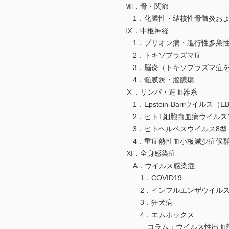
Ⅷ．骨・関節
1．化膿性・結核性骨髄炎およ
Ⅸ．中枢神経
1．プリオン病・進行性多巣性白
2．トキソプラズマ症
3．脳炎（トキソプラズマ症を
4．髄膜炎・脳膿瘍
Ⅹ．リンパ・造血器系
1．Epstein-Barrウイルス（
2．ヒトT細胞白血病ウイルス1型（
3．ヒトヘルペスウイルス8型（
4．重症熱性血小板減少症候群（
Ⅺ．全身感染症
A．ウイルス感染症
1．COVID19
2．インフルエンザウイル
3．狂犬病
4．エムポックス
コラム：ウイルス性出血