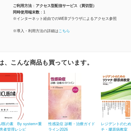
ご利用方法
アクセス型配信サービス（買切型）
同時使用端末数
1
※インターネット経由でのWEBブラウザによるアクセス参照
※導入・利用方法の詳細は
こちら
は、こんな商品も買っています。
CU医の素 By system×重
性感染症 診断・治療ガイド
レジデントのた
患者管理レシピ
ライン2026
チ・膠原病教室