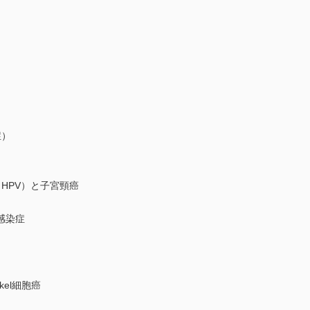
症）
PV）と子宮頸癌
感染症
el細胞癌