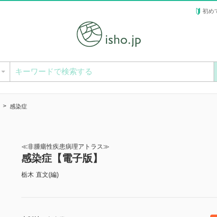
初め
ー
感染症
≪非腫瘍性疾患病理アトラス≫
感染症【電子版】
栃木 直文(編)