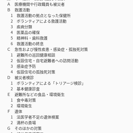
Ａ 医療機関や行政職員も被災者
Ｂ 救護活動
1 救護活動の拠点となった保健所
2 ボランティアによる救護活動
3 疾病分類
4 医薬品の確保
5 精神科・歯科救護
6 救護活動の終息
Ｃ 急性および慢性疾患・感染症・孤独死対策
1 避難所の巡回健康相談
2 仮設住宅・自宅避難者への訪問活動
3 感染症予防
4 仮設住宅の孤独死対策
Ｄ 被災者検診
1 ボランティアによる「トリアージ検診」
2 基本健康診査
Ｅ 避難所などの食品・環境衛生
1 食中毒対策
2 環境衛生
Ｆ 遺体
1 法医学者不足の遺体検案
2 満杯の斎場
Ｇ そのほかの対策