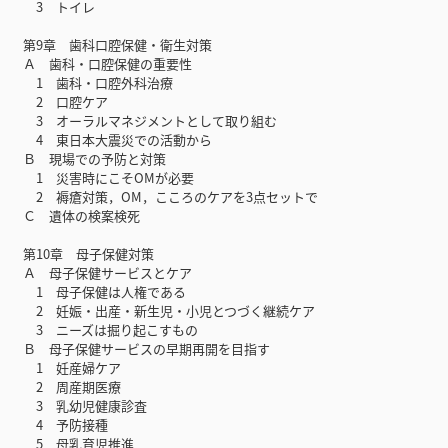
3 トイレ
第9章 歯科口腔保健・衛生対策
Ａ 歯科・口腔保健の重要性
1 歯科・口腔外科治療
2 口腔ケア
3 オーラルマネジメントとして取り組む
4 東日本大震災での活動から
Ｂ 現場での予防と対策
1 災害時にこそOMが必要
2 褥瘡対策，OM，こころのケアを3点セットで
Ｃ 遺体の検案検死
第10章 母子保健対策
Ａ 母子保健サービスとケア
1 母子保健は人権である
2 妊娠・出産・新生児・小児とつづく継続ケア
3 ニーズは掘り起こすもの
Ｂ 母子保健サービスの早期再開を目指す
1 妊産婦ケア
2 周産期医療
3 乳幼児健康診査
4 予防接種
5 母乳育児推進