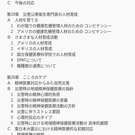
Ｃ 今後の対応
第19章 災害公衆衛生専門家の人材育成
Ａ 人材を育てる
1 わが国での健康危機管理人材のための コンピテンシー
2 アメリカの健康危機管理人材のための コンピテンシー
Ｂ さまざまな人材育成活動
1 アメリカの人材育成
2 イギリスの人材育成
3 国立保健医療科学院での人材育成
4 DPATについて
5 職種間の連携について
第20章 こころのケア
Ａ 精神医療対応からみた自然災害
Ｂ 災害時の地域精神保健医療の指針
1 災害時の精神心理的負荷
2 災害時の精神保健医療の意義
3 災害時の精神保健医療活動の方針
4 災害に伴うストレス要因
5 心理的反応のタイプ
6 災害時における地域精神保健医療活動の 具体的展開
Ｃ 東日本大震災における精神医療的な初期対応
1 精神医療の継続