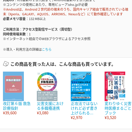
※コンテンツの使用にあたり、専用ビューアisho.jpが必要
※Androidは、Android２世代前の端末のうち、国内キャリア経由で販売されている端
末（Xperia、GALAXY、AQUOS、ARROWS、Nexusなど）にて動作確認しています
必要メモリ容量
132 MB以上
ご利用方法
アクセス型配信サービス（買切型）
同時使用端末数
1
※インターネット経由でのWEBブラウザによるアクセス参照
※導入・利用方法の詳細は
こちら
この商品を買った人は、こんな商品も買っています。
改訂第６版 救急
災害支援におけ
正攻法ではない
変わりゆく災害
診療指針
る多職種連携
けれど必ず書き
時医療まるごと
¥39,600
¥3,080
上げられる...
ブック
¥2,970
¥3,520