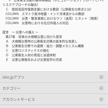
リスクアプローチの融合）
Ｃ 陸前高田市復興支援における教訓（公衆衛生の原点とは）
COLUMN スマトラ島沖地震・インド洋津波からの教訓
COLUMN 災害・緊急事態におけるウソ（迷信）とホント（現実）
COLUMN 災害時における在日外国人の対応
提言 〜 災害への備え 〜
第27章 将来の大規模災害に向けた提言
Ａ 大規模災害時の公衆衛生対策の抜本的な見直し
Ｂ 公衆衛生分野での連携・協力・調整メカニズム構築
Ｃ 災害ロジスティクスの強化
Ｄ 公衆衛生人材の育成と派遣体制
Ｅ 災害公衆衛生および災害疫学の充実
isho.jpアプリ
カテゴリー
アカウントサービス