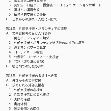
2 気仙沼巡回療養支援隊
3 気仙沼市口腔ケア・摂食嚥下・コミュニ ケーションサポート
4 福祉との連携全般
5 精神科的支援との連携
Ｃ これからの連携・支援に向けて
第17章 外部支援者・ボランティアの調整
Ａ 災害支援者の受け入れ態勢
1 災害ボランティアの類型
2 外部支援者・ボランティア派遣数の広域的な調整
3 必要マンパワーの算定
4 コーディネート機能
5 公衆衛生コーディネート支援者
6 TOR（取り決め事項）
Ｂ 被災地での実際の調整
第18章 外部支援者の考慮すべき事
Ａ 外部からの災害支援
Ｂ 求められる外部支援者
1 外部支援者の心構え
2 外部支援者に必要な視点
3 実際の活動
4 実施体制
5 被災者側との関係