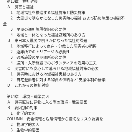
第13章 福祉対策
Ａ 災害と福祉
1 地域福祉を推進する福祉施策と防災施策
2 大震災で明らかになった災害時の福祉 および防災施策の機能不
全
3 早期の通所施設復旧の必要性
4 地域と一体となった福祉避難所のあり方
Ｂ 東日本大震災で明らかになった福祉的課題
1 地域移行によって点在・分散した障害者の把握
2 避難所でのトリアージの必要性
3 通所施設の早期開所の必要性
4 通所・入所施設でのボランティアの活用の工夫
Ｃ 災害時にも安心して暮らせる地域福祉対策の必要
1 災害時における地域福祉実践のあり方
2 自宅避難者に対する物資の供給など 支援体制の構築
Ｄ これからの福祉対策
第14章 環境・職業要因
Ａ 災害直後に建物に入る際の環境・職業要因
Ｂ 要因別の対策
1 化学的要因
COLUMN 安全情報と危険情報から適切なリスク認識を
2 物理学的要因
3 生物学的要因