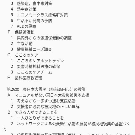
3 感染症，食中毒対策
4 熱中症対策
5 エコノミークラス症候群対策
6 生活不活発病の予防
7 AEDの設置
Ｆ 保健師活動
1 県内外からの派遣保健師の調整
2 主な活動
3 健康福祉ニーズ調査
Ｇ こころのケア
1 こころのケアホットライン
2 災害時精神科医療の確保
3 こころのケアチーム
Ｈ 歯科医療救護班
第26章 東日本大震災（陸前高田市）の教訓
Ａ マニュアルがない東日本大震災被災地支援
1 考えながら一歩ずつ進む支援活動
2 支援者に必要な被災地の正しい理解
Ｂ できる人ができることを
1 一人ひとりができることを
2 ネットワークによる公衆衛生活動の展開が被災地復興の基盤づく
り
3 公衆衛生活動の基本再確認（ポピュレーションアプローチとハイ