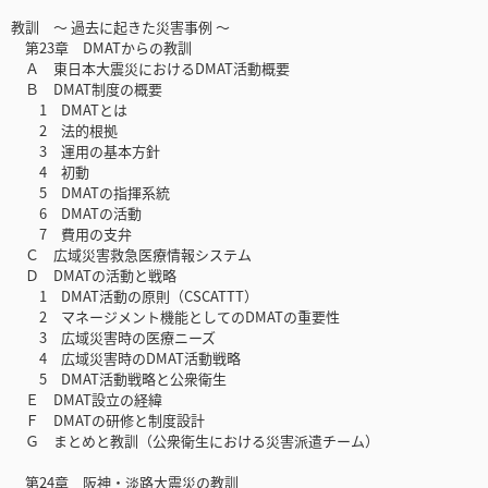
教訓 〜 過去に起きた災害事例 〜
第23章 DMATからの教訓
Ａ 東日本大震災におけるDMAT活動概要
Ｂ DMAT制度の概要
1 DMATとは
2 法的根拠
3 運用の基本方針
4 初動
5 DMATの指揮系統
6 DMATの活動
7 費用の支弁
Ｃ 広域災害救急医療情報システム
Ｄ DMATの活動と戦略
1 DMAT活動の原則（CSCATTT）
2 マネージメント機能としてのDMATの重要性
3 広域災害時の医療ニーズ
4 広域災害時のDMAT活動戦略
5 DMAT活動戦略と公衆衛生
Ｅ DMAT設立の経緯
Ｆ DMATの研修と制度設計
Ｇ まとめと教訓（公衆衛生における災害派遣チーム）
第24章 阪神・淡路大震災の教訓