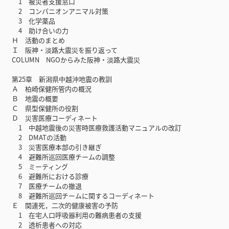
1 被災者支援窓口
2 コンパニオンアニマル対策
3 化学薬品
4 助け合いの力
Ｈ 活動のまとめ
Ｉ 阪神・淡路大震災を振り返って
COLUMN NGOからみた阪神・淡路大震災
第25章 新潟県中越沖地震の教訓
Ａ 柏崎保健所管内の概況
Ｂ 地震の概要
Ｃ 県型保健所の役割
Ｄ 災害医療コーディネート
1 中越地震後の災害時医療救護活動マニュアルの改訂
2 DMATの活動
3 災害医療本部の引き継ぎ
4 避難所巡回医療チームの調整
5 ミーティング
6 避難所における診療
7 医療チームの撤退
8 避難所巡回チームに関するコーディネート
Ｅ 関連死，二次的健康被害の予防
1 在宅人口呼吸器利用の難病患者の支援
2 透析患者への対応