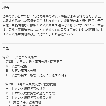
概要
災害の多い日本では，常に災害時の対応・準備が求められてきた．過去
の教訓を活かした医療支援が行われる一方，避難所の水・衛生問題，母子
保健，栄養問題など数多くの公衆衛生問題が浮き彫りになっている．本書
は，医師・保健師をはじめとするすべての医療従事者にむけた災害時にお
ける公衆衛生問題の教訓と対策を示した書籍である．
目次
総論 〜 災害と公衆衛生 〜
第1章 災害の定義・原因分類・関連要因
Ａ 災害の定義
Ｂ 災害の原因と分類
Ｃ 災害の発生・被害・対応に関連する因子
第2章 世界の大規模災害と健康問題
Ａ 世界の大規模災害の趨勢
Ｂ 日本の大規模災害の趨勢と特徴
Ｃ 世界の大規模災害と健康影響
1 災害に伴う健康問題