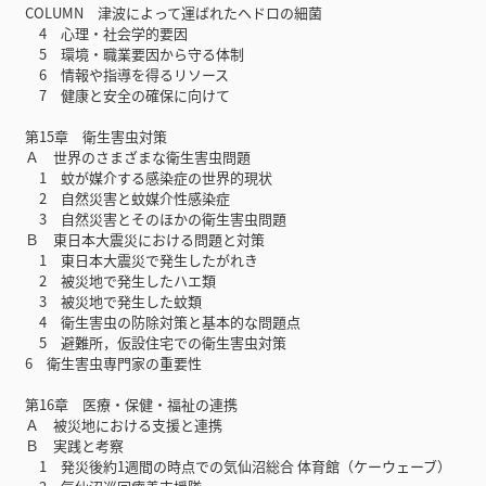
COLUMN 津波によって運ばれたヘドロの細菌
4 心理・社会学的要因
5 環境・職業要因から守る体制
6 情報や指導を得るリソース
7 健康と安全の確保に向けて
第15章 衛生害虫対策
Ａ 世界のさまざまな衛生害虫問題
1 蚊が媒介する感染症の世界的現状
2 自然災害と蚊媒介性感染症
3 自然災害とそのほかの衛生害虫問題
Ｂ 東日本大震災における問題と対策
1 東日本大震災で発生したがれき
2 被災地で発生したハエ類
3 被災地で発生した蚊類
4 衛生害虫の防除対策と基本的な問題点
5 避難所，仮設住宅での衛生害虫対策
6 衛生害虫専門家の重要性
第16章 医療・保健・福祉の連携
Ａ 被災地における支援と連携
Ｂ 実践と考察
1 発災後約1週間の時点での気仙沼総合 体育館（ケーウェーブ）