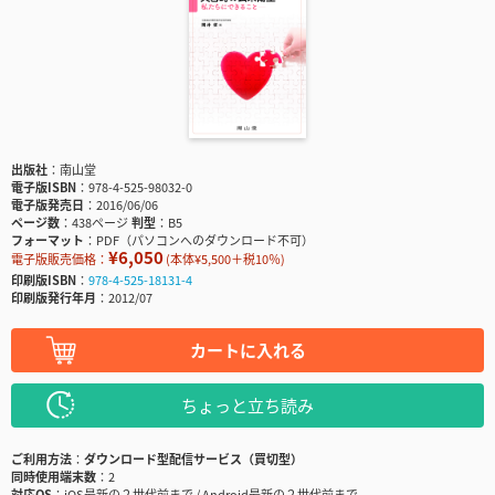
出版社
南山堂
電子版ISBN
978-4-525-98032-0
電子版発売日
2016/06/06
ページ数
438ページ
判型
B5
フォーマット
PDF（パソコンへのダウンロード不可）
¥6,050
電子版販売価格：
(本体¥5,500＋税10％)
印刷版ISBN
978-4-525-18131-4
印刷版発行年月
2012/07
カートに入れる
ちょっと立ち読み
ご利用方法
ダウンロード型配信サービス（買切型）
同時使用端末数
2
対応OS
iOS最新の２世代前まで / Android最新の２世代前まで