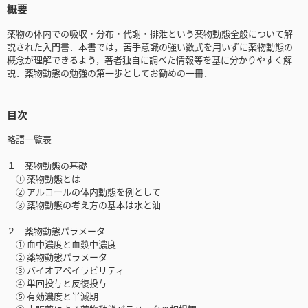
概要
薬物の体内での吸収・分布・代謝・排泄という薬物動態全般について解
説された入門書．本書では，苦手意識の強い数式を用いずに薬物動態の
概念が理解できるよう，著者独自に調べた情報等を基に分かりやすく解
説．薬物動態の勉強の第一歩としてお勧めの一冊．
目次
略語一覧表
１ 薬物動態の基礎
① 薬物動態とは
② アルコールの体内動態を例として
③ 薬物動態の考え方の基本は水と油
２ 薬物動態パラメータ
① 血中濃度と血漿中濃度
② 薬物動態パラメータ
③ バイオアベイラビリティ
④ 単回投与と反復投与
⑤ 有効濃度と半減期