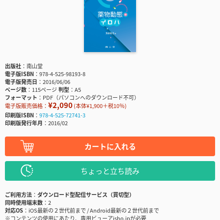
出版社
南山堂
電子版ISBN
978-4-525-98193-8
電子版発売日
2016/06/06
ページ数
115ページ
判型
A5
フォーマット
PDF（パソコンへのダウンロード不可）
¥2,090
電子版販売価格：
(本体¥1,900＋税10％)
印刷版ISBN
978-4-525-72741-3
印刷版発行年月
2016/02
カートに入れる
ちょっと立ち読み
ご利用方法
ダウンロード型配信サービス（買切型）
同時使用端末数
2
対応OS
iOS最新の２世代前まで / Android最新の２世代前まで
※コンテンツの使用にあたり、専用ビューアisho.jpが必要