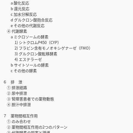
a 酸化反応
b 還元反応
c 加水分解反応
d グルクロン酸抱合反応
e その他の代謝反応
④ 代謝酵素
a ミクロソームの酵素
1) シトクロムP450（CYP）
2) フラビン含有モノオキシゲナーゼ（FMO）
3) グルクロン酸転移酵素
4) エステラーゼ
b サイトソールの酵素
c その他の酵素
６ 排 泄
① 排泄経路
② 尿中排泄
③ 腎障害患者での薬物動態
④ 胆汁中排泄
７ 薬物間相互作用
① のみ合わせ
② 薬物間相互作用の2つのパターン
③ 代謝酵素の阻害と誘導