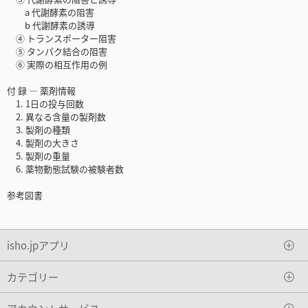
a 代謝酵素の阻害
b 代謝酵素の誘導
④ トランスポーター阻害
⑤ タンパク結合の阻害
⑥ 実際の相互作用の例
付 録 ― 薬剤情報
1. 1日の投与回数
2. 異なる含量の製剤数
3. 製剤の種類
4. 製剤の大きさ
5. 製剤の重量
6. 薬物動態試験の被験者数
参考図書
isho.jpアプリ
カテゴリー