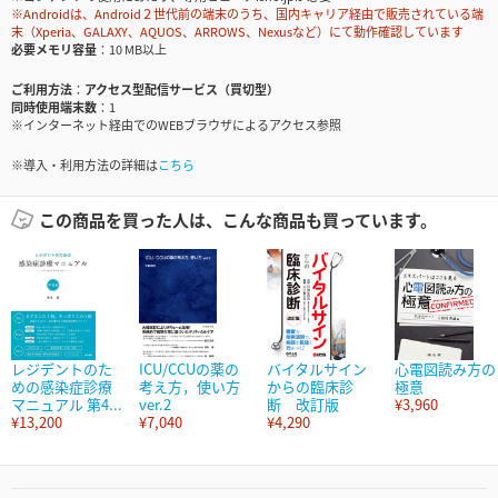
※Androidは、Android２世代前の端末のうち、国内キャリア経由で販売されている端
末（Xperia、GALAXY、AQUOS、ARROWS、Nexusなど）にて動作確認しています
必要メモリ容量
10 MB以上
ご利用方法
アクセス型配信サービス（買切型）
同時使用端末数
1
※インターネット経由でのWEBブラウザによるアクセス参照
※導入・利用方法の詳細は
こちら
この商品を買った人は、こんな商品も買っています。
レジデントのた
ICU/CCUの薬の
バイタルサイン
心電図読み方の
めの感染症診療
考え方，使い方
からの臨床診
極意
マニュアル 第4...
ver.2
断 改訂版
¥3,960
¥13,200
¥7,040
¥4,290