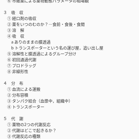
⑥ 市販薬による薬物動態パラメータの相場観
３ 吸 収
① 経口剤の吸収
② 薬をいつのむのか？―食前・食後・食間
③ 溶 解
④ 吸 収
a ありのままの膜透過
b トランスポーターという名の運び屋，追い出し屋
⑤ 溶解性と膜透過によるグループ分け
⑥ 初回通過代謝
⑦ プロドラッグ
⑧ 非線形性
４ 分 布
① 血流による運搬
② 分布容積
③ タンパク結合（血漿中，組織中）
④ トランスポーター
５ 代 謝
① 薬物の2つの代謝反応
② 代謝はどこで起きるか？
③ 代謝反応の種類