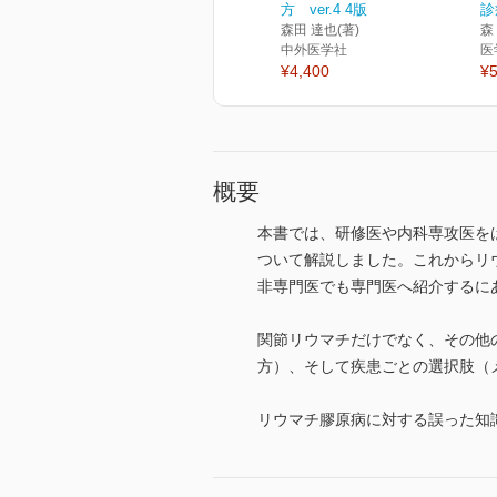
方 ver.4 4版
診
森田 達也(著)
森
中外医学社
医
¥4,400
¥5
概要
本書では、研修医や内科専攻医を
ついて解説しました。これからリ
非専門医でも専門医へ紹介するに
関節リウマチだけでなく、その他
方）、そして疾患ごとの選択肢（
リウマチ膠原病に対する誤った知