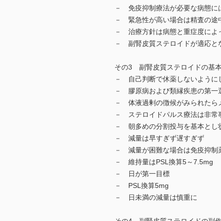
－ 免疫抑制療法が必要な病態に
－ 緊急性が高い場合は精査の途
－ 治療方針は病態と重症度によ
－ 副腎皮質ステロイドが適応と
その3 副腎皮質ステロイドの基
－ 自己判断で休薬しないように
－ 膠原病および類縁疾患の第一
－ 体液過剰の徴候がみられたら
－ ステロイドパルス療法は非常
－ 朝多めの分割投与を基本とし
－ 減量は早すぎず遅すぎず
－ 減量が困難な場合は免疫抑制
－ 維持量はPSL換算5～7.5mg
－ 日が第一目標
－ PSL換算5mg
－ 日未満の減量は慎重に