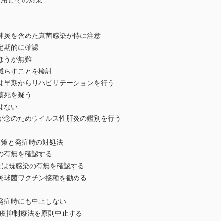
作用とその対策
肺炎を含めた真菌感染が特に注意
定期的に確認
ほうが無難
減らすことを検討
は早期からリハビリテーションを行う
壊死を疑う
はない
が念のためウイルス性肝炎の鑑別を行う
対策と発症時の対処法
の有無を確認する
たは既感染の有無を確認する
炎球菌ワクチン接種を勧める
発症時にも中止しない
免疫抑制療法を原則中止する