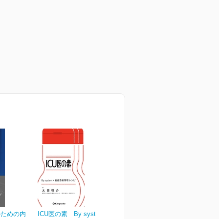
のための内
ICU医の素 By system×重