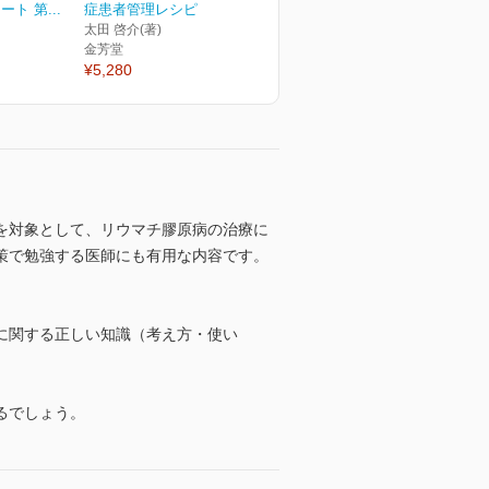
ト 第...
症患者管理レシピ
太田 啓介(著)
金芳堂
¥5,280
を対象として、リウマチ膠原病の治療に
策で勉強する医師にも有用な内容です。
に関する正しい知識（考え方・使い
るでしょう。