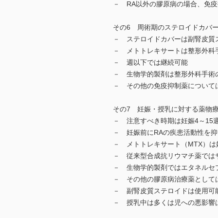
－ RA以外の膠原病の場合、免
その6 周術期のステロイドカバ
－ ステロイドカバーは副腎皮質
－ メトトレキサートは整形外科手
－ 週以下では継続可能
－ 生物学的製剤は整形外科手術
－ その他の免疫抑制薬について
その7 妊娠・授乳に対する薬物
－ 注意すべき時期は妊娠4～15
－ 妊娠前にRAの疾患活動性を
－ メトトレキサート（MTX）は
－ 従来型合成抗リウマチ薬では
－ 生物学的製剤ではエタネルセ
－ その他の膠原病治療薬として
－ 副腎皮質ステロイドは使用可
－ 授乳中は多くは児への悪影響