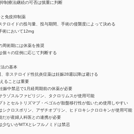
疫抑制療法継続の可否は慎重に判断
ーと免疫抑制薬
ステロイドの投与量、投与期間、手術の侵襲度によって決める
術において12mg
の周術期には休薬を推奨
は個々の症例に応じて判断する
療法の基本
週、非ステロイド性抗炎症薬は妊娠28週以降は避ける
抑えることは重要
妊娠中禁忌で1月経周期前の休薬が必要
サラゾスルファピリジン、タクロリムスが使用可能
プトとセルトリズマブ・ペゴルが胎盤移行性が低いため使用しやすい
はシクロスポリン、アザチオプリン、ヒドロキシクロロキンが使用可能
能だが産婦人科医との連携が必要
は少ないがMTXとレフルノミドは禁忌