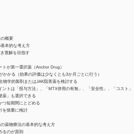
法の概要
の基本的な考え方
）に基づき寛解を目指す
第一選択薬（Anchor Drug）
時間がかかる（効果の評価は少なくとも3か月ごとに行う）
ら生物学的製剤またはJAK阻害薬を検討する
イントは「投与方法」、「MTX併用の有無」、「安全性」、「コスト」
整薬」も選択できる
かつ短期間にとどめる
針を慎重に検討
病の薬物療法の基本的な考え方
めるのが原則