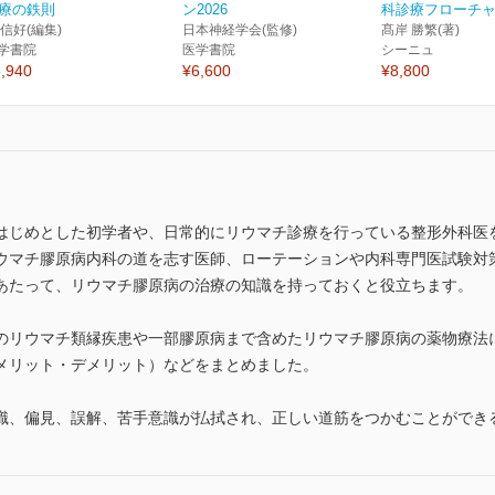
療の鉄則
ン2026
科診療フローチャー
 信好(編集)
日本神経学会(監修)
髙岸 勝繁(著)
学書院
医学書院
シーニュ
,940
¥6,600
¥8,800
はじめとした初学者や、日常的にリウマチ診療を行っている整形外科医
ウマチ膠原病内科の道を志す医師、ローテーションや内科専門医試験対
あたって、リウマチ膠原病の治療の知識を持っておくと役立ちます。
のリウマチ類縁疾患や一部膠原病まで含めたリウマチ膠原病の薬物療法
メリット・デメリット）などをまとめました。
識、偏見、誤解、苦手意識が払拭され、正しい道筋をつかむことができ