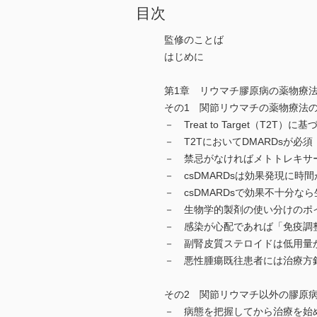
目次
監修のことば
はじめに
第1章 リウマチ膠原病の薬物療
その1 関節リウマチの薬物療法
－ Treat to Target（T2T
－ T2TにおいてDMARDsが必須
－ 禁忌がなければメトトレキサートが
－ csDMARDsは効果発現に
－ csDMARDsで効果不十分な
－ 生物学的製剤の使い分けのポ
－ 感染が心配であれば「免疫調
－ 副腎皮質ステロイドは低用量
－ 悪性腫瘍既往患者には治療方
その2 関節リウマチ以外の膠原
－ 病態を把握してから治療を始