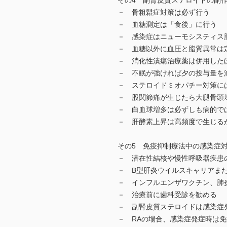
その4 副腎皮質ステロイドの副
－ 骨粗鬆症対策は必ず行う
－ 血糖測定は「食後」に行う
－ 感染症はニューモシスティス
－ 血糖以外に血圧と脂質異常は
－ 消化性潰瘍治療薬は併用した
－ 不眠が強ければ夕の投与量を
－ ステロイドミオパチー対策に
－ 股関節痛が生じたら大腿骨頭
－ 白血球増多は必ずしも病的で
－ 肝酵素上昇は高頻度で生じる
その5 免疫抑制療法中の感染症
－ 潜在性結核や慢性呼吸器疾患
－ B型肝炎ウイルスキャリアま
－ インフルエンザワクチン、肺
－ 治療前に歯科受診を勧める
－ 副腎皮質ステロイドは感染症
－ RAの場合、感染症発症時は