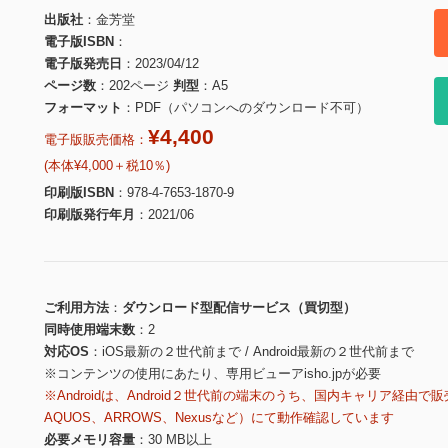
出版社
金芳堂
電子版ISBN
電子版発売日
2023/04/12
ページ数
202ページ
判型
A5
フォーマット
PDF（パソコンへのダウンロード不可）
¥4,400
電子版販売価格：
(本体¥4,000＋税10％)
印刷版ISBN
978-4-7653-1870-9
印刷版発行年月
2021/06
ご利用方法
ダウンロード型配信サービス（買切型）
同時使用端末数
2
対応OS
iOS最新の２世代前まで / Android最新の２世代前まで
※コンテンツの使用にあたり、専用ビューアisho.jpが必要
※Androidは、Android２世代前の端末のうち、国内キャリア経由で販
AQUOS、ARROWS、Nexusなど）にて動作確認しています
必要メモリ容量
30 MB以上