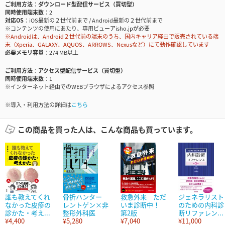
ご利用方法
ダウンロード型配信サービス（買切型）
同時使用端末数
2
対応OS
iOS最新の２世代前まで / Android最新の２世代前まで
※コンテンツの使用にあたり、専用ビューアisho.jpが必要
※Androidは、Android２世代前の端末のうち、国内キャリア経由で販売されている端
末（Xperia、GALAXY、AQUOS、ARROWS、Nexusなど）にて動作確認しています
必要メモリ容量
274 MB以上
ご利用方法
アクセス型配信サービス（買切型）
同時使用端末数
1
※インターネット経由でのWEBブラウザによるアクセス参照
※導入・利用方法の詳細は
こちら
この商品を買った人は、こんな商品も買っています。
誰も教えてくれ
骨折ハンター
救急外来 ただ
ジェネラリスト
なかった皮疹の
レントゲン×非
いま診断中！
のための内科診
診かた・考え...
整形外科医
第2版
断リファレン...
¥4,400
¥5,280
¥7,040
¥11,000