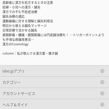
高齢者に漢方を処方するときの注意
妊婦・小児への漢方・鍼灸
漢方でのぞむ不妊症治療
鍼灸治療の適応
運動器痛に対する理解と鍼灸利用法
明日から使える鍼灸マッサージ
日常診療で活かせる鍼灸
肩関節痛・腰痛・膝関節痛には円皮鍼治療を！ ─トリガーポイントより
も手頃な疼痛改善法─
漢方のCosmology
column：私が飲んでる漢方薬・置き鍼
isho.jpアプリ
カテゴリー
アカウントサービス
ヘルプ＆ガイド