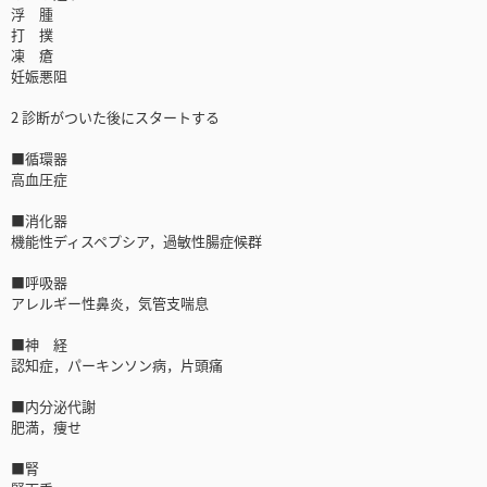
浮 腫
打 撲
凍 瘡
妊娠悪阻
2 診断がついた後にスタートする
■循環器
高血圧症
■消化器
機能性ディスペプシア，過敏性腸症候群
■呼吸器
アレルギー性鼻炎，気管支喘息
■神 経
認知症，パーキンソン病，片頭痛
■内分泌代謝
肥満，痩せ
■腎