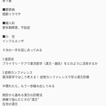
腎下垂
■膠原病
関節リウマチ
■婦人科
更年期障害，不妊症
■小 児
インフルエンザ
Ⅱ次の一手を話し合ってみる
1 座談会
プライマリ・ケアで東洋医学（漢方・鍼灸）をどのように活用するか
2 症例カンファレンス
東洋医学ではこう考える！ 症例カンファレンスで学ぶ漢方診療
Ⅲ慣れたら，もう一歩踏み出してみる
問診から進める漢方の診察法
病棟で悩んだときの“漢方”
在宅の漢方