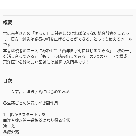
概要
常に患者さんの「困った」に対処しなければならない総合診療医にとっ
て，漢方・鍼灸は診療の幅を広げることができる，とっても使えるツール
です．
本書は読者のニーズにあわせて「西洋医学的にはじめてみる」「次の一手
を話し合ってみる」「もう一歩踏み出してみる」の3つのパートで構成．
東洋医学を始めたい医師には最適の入門書です！
目次
Ⅰ まず，西洋医学的にはじめてみる
各生薬ごとの注意すべき副作用
1 主訴からスタートする
■漢方薬が第一選択薬になり得る症状
冷 え
易疲労感