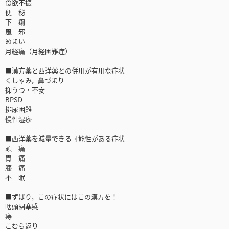
食欲不振
便 秘
下 痢
風 邪
めまい
月経痛（月経困難症）
■漢方薬と西洋薬との併用が有用な症状
くしゃみ，鼻づまり
抑うつ・不安
BPSD
排尿困難
慢性湿疹
■西洋薬を減量できる可能性がある症状
頭 痛
胃 痛
膝 痛
不 眠
■ずばり，この症状にはこの漢方を！
咽頭閉塞感
痔
こむら返り