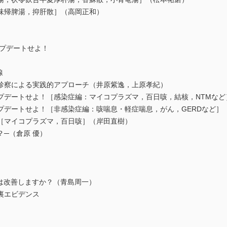
味帰脾湯，抑肝散］（高岡正和）
ップデートせよ！
線
診察による実践的アプローチ（井原紫逸，上原孝紀）
プデートせよ！［感染症編：マイコプラズマ，百日咳，結核，NTMなど
プデートせよ！［非感染症編：咳喘息・軽症喘息，がん，GERDなど］
［マイコプラズマ，百日咳］（岸田直樹）
？─（倉原 優）
は改善しますか？（青島周一）
裏エビデンス