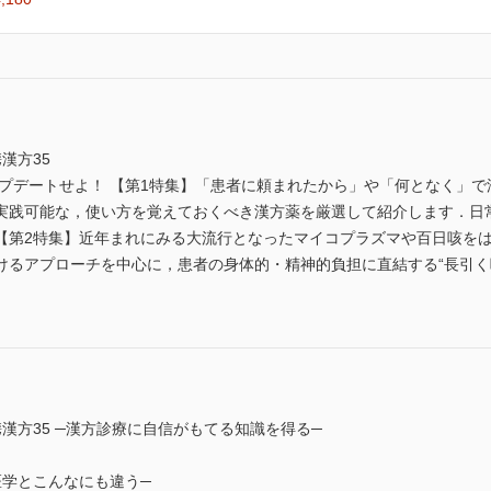
漢方35
ップデートせよ！ 【第1特集】「患者に頼まれたから」や「何となく」
実践可能な，使い方を覚えておくべき漢方薬を厳選して紹介します．日
【第2特集】近年まれにみる大流行となったマイコプラズマや百日咳を
けるアプローチを中心に，患者の身体的・精神的負担に直結する“長引く
漢方35 ─漢方診療に自信がもてる知識を得る─
医学とこんなにも違う─