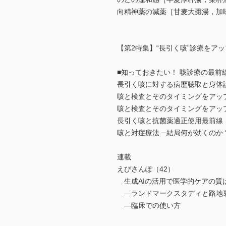
向精神薬の減薬［甘麦大棗湯，加
【第2特集】“長引く咳”診療をア
■知っておきたい！ 咳診療の最前
長引く咳に対する病歴聴取と身体
咳と検査とそのタイミングをアッ
咳と検査とそのタイミングをアッ
長引く咳と抗菌薬適正使用最前線
咳と対症療法 ─結局何が効くのか
連載
えびさんぽ（42）
生成AIの活用で医学的ケアの質
―ランドマークスタディと路地
―臨床での使い方