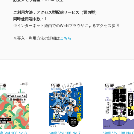
ご利用方法
アクセス型配信サービス（買切型）
同時使用端末数
1
※インターネット経由でのWEBブラウザによるアクセス参照
※導入・利用方法の詳細は
こちら
 Vol.108 No.8
治療 Vol.108 No.7
治療 Vol.108 No.