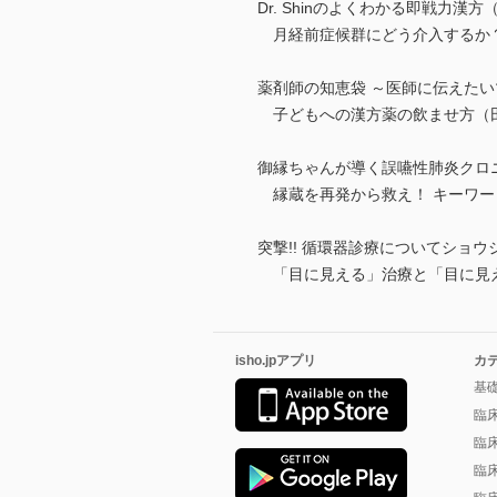
Dr. Shinのよくわかる即戦力漢方（
月経前症候群にどう介入するか
薬剤師の知恵袋 ～医師に伝えたい
子どもへの漢方薬の飲ませ方（
御縁ちゃんが導く誤嚥性肺炎クロ
縁蔵を再発から救え！ キーワー
突撃!! 循環器診療についてショ
「目に見える」治療と「目に見え
isho.jpアプリ
カ
基
臨
臨
臨