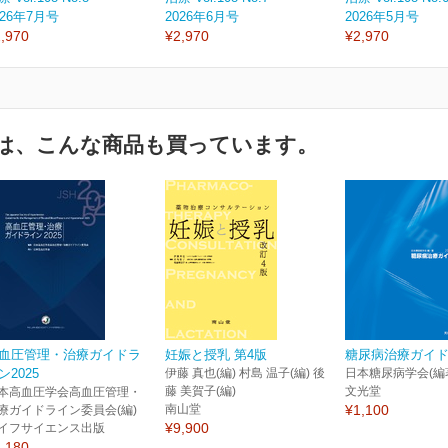
026年7月号
2026年6月号
2026年5月号
,970
¥2,970
¥2,970
は、こんな商品も買っています。
血圧管理・治療ガイドラ
妊娠と授乳 第4版
糖尿病治療ガイド2
ン2025
伊藤 真也(編) 村島 温子(編) 後
日本糖尿病学会(編
藤 美賀子(編)
文光堂
本高血圧学会高血圧管理・
南山堂
¥1,100
療ガイドライン委員会(編)
¥9,900
イフサイエンス出版
,180