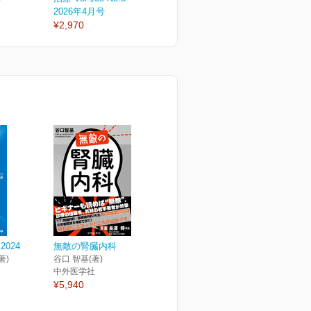
2026年4月号
2026年3月号
2
¥2,970
¥2,970
¥
024
無敵の腎臓内科
著)
谷口 智基(著)
中外医学社
¥5,940