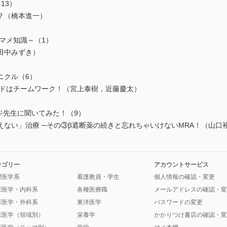
13）
？（橋本進一）
マメ知識～（1）
田中みずき）
ニクル（6）
ドはチームワーク！（宮上泰樹，近藤慶太）
ウジ先生に聞いてみた！（9）
ない」治療 ─その③β遮断薬の続きと忘れちゃいけないMRA！（山口
テゴリー
アカウントサービス
礎医学系
看護教員・学生
個人情報の確認・変更
床医学・内科系
各種医療職
メールアドレスの確認・変
床医学・外科系
東洋医学
パスワードの変更
床医学（領域別）
栄養学
かかりつけ書店の確認・変