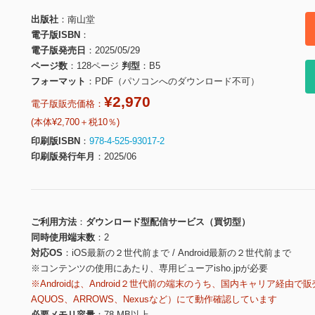
出版社
南山堂
電子版ISBN
電子版発売日
2025/05/29
ページ数
128ページ
判型
B5
フォーマット
PDF（パソコンへのダウンロード不可）
¥2,970
電子版販売価格：
(本体¥2,700＋税10％)
印刷版ISBN
978-4-525-93017-2
印刷版発行年月
2025/06
ご利用方法
ダウンロード型配信サービス（買切型）
同時使用端末数
2
対応OS
iOS最新の２世代前まで / Android最新の２世代前まで
※コンテンツの使用にあたり、専用ビューアisho.jpが必要
※Androidは、Android２世代前の端末のうち、国内キャリア経由で販
AQUOS、ARROWS、Nexusなど）にて動作確認しています
必要メモリ容量
78 MB以上