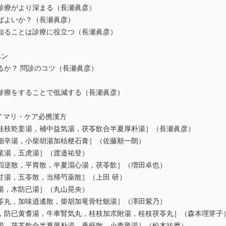
診療がより深まる（長瀬眞彦）
ばよいか？（長瀬眞彦）
知ることは診療に役立つ（長瀬眞彦）
ホン
るか？ 問診のコツ（長瀬眞彦）
診療をすることで低減する（長瀬眞彦）
イマリ・ケア必携漢方
桂枝乾姜湯，補中益気湯，茯苓飲合半夏厚朴湯］（長瀬眞彦）
細辛湯，小柴胡湯加桔梗石膏］（佐藤順一朗）
竜湯，五虎湯］（渡邉祐登）
四逆散，平胃散，半夏瀉心湯，茯苓飲］（増田卓也）
甘湯，五苓散，当帰芍薬散］（上田 研）
湯，木防已湯］（丸山晃央）
苓丸，加味逍遙散，柴胡加竜骨牡蛎湯］（澤田紫乃）
，防已黄耆湯，牛車腎気丸，桂枝加朮附湯，桂枝茯苓丸］（森本理芽子
湯，茯苓飲合半夏厚朴湯，香蘇散，小青竜湯］（松本祐磨）