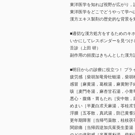
東洋医学を知れば視野が広がり，
東洋医学をどこでどうやって学べ
漢方エキス製剤の歴史的な背景を
■適切な漢方処方をするためのキ
いかにしてレスポンダーを見つけ
舌診（上田 研）
副作用の頻度はきちんとした漢方
■明日からの診療に役立つ！ プラ
疲労感［柴胡加竜骨牡蛎湯，柴胡
感冒［麻黄湯，葛根湯，麻黄附子
咳［麦門冬湯，麻杏甘石湯，小青
悪心・腹痛・胃もたれ［安中散，
めまい［半夏白朮天麻湯，苓桂朮
浮腫［五苓散，真武湯，防已黄耆
更年期障害［当帰芍薬散，桂枝茯
関節痛［当帰四逆加呉茱萸生姜湯
のどの違和感［半夏厚朴湯，柴朴