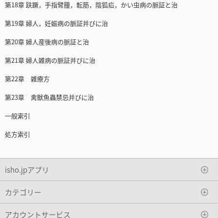
第18章 趺蹶，手指臂腫，転筋，陰狐疝，かい虫病の脈証と治
第19章 婦人，妊娠病の脈証并びに治
第20章 婦人産後病の脈証と治
第21章 婦人雑病の脈証并びに治
第22章 雑療方
第23章 禽獣魚蟲禁忌并びに治
一般索引
処方索引
isho.jpアプリ
カテゴリー
アカウントサービス