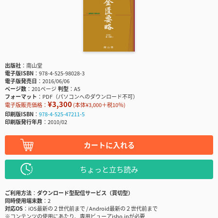
出版社
南山堂
電子版ISBN
978-4-525-98028-3
電子版発売日
2016/06/06
ページ数
201ページ
判型
A5
フォーマット
PDF（パソコンへのダウンロード不可）
¥3,300
電子版販売価格：
(本体¥3,000＋税10％)
印刷版ISBN
978-4-525-47211-5
印刷版発行年月
2010/02
カートに入れる
ちょっと立ち読み
ご利用方法
ダウンロード型配信サービス（買切型）
同時使用端末数
2
対応OS
iOS最新の２世代前まで / Android最新の２世代前まで
※コンテンツの使用にあたり、専用ビューアisho.jpが必要