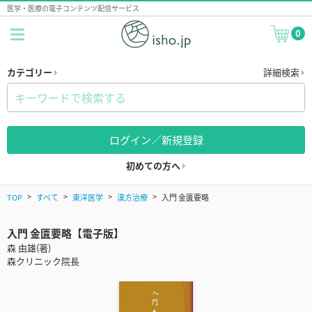
医学・医療の電子コンテンツ配信サービス
0
カテゴリー
詳細検索
ログイン／新規登録
初めての方へ
TOP
すべて
東洋医学
漢方治療
入門 金匱要略
入門 金匱要略【電子版】
森 由雄(著)
森クリニック院長