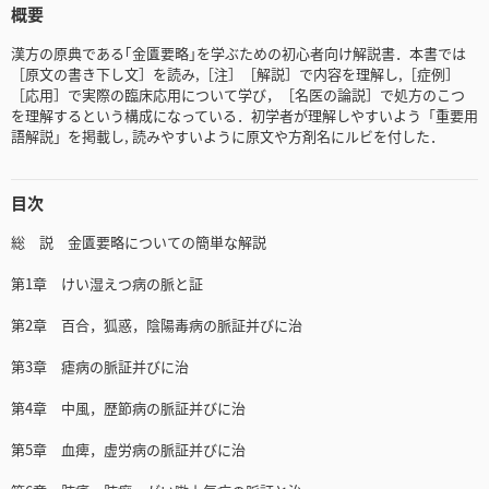
概要
漢方の原典である｢金匱要略｣を学ぶための初心者向け解説書．本書では
［原文の書き下し文］を読み,［注］［解説］で内容を理解し,［症例］
［応用］で実際の臨床応用について学び，［名医の論説］で処方のこつ
を理解するという構成になっている．初学者が理解しやすいよう「重要用
語解説」を掲載し, 読みやすいように原文や方剤名にルビを付した．
目次
総 説 金匱要略についての簡単な解説
第1章 けい湿えつ病の脈と証
第2章 百合，狐惑，陰陽毒病の脈証并びに治
第3章 瘧病の脈証并びに治
第4章 中風，歴節病の脈証并びに治
第5章 血痺，虚労病の脈証并びに治