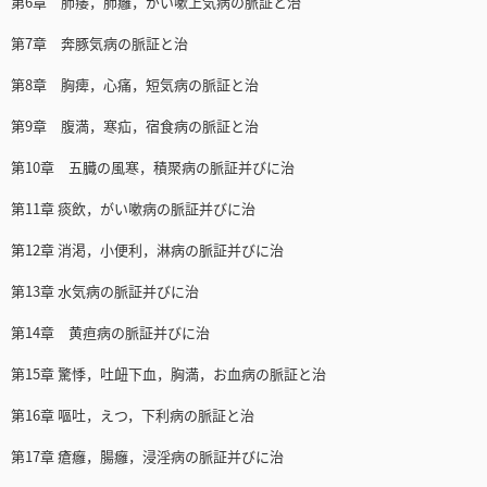
第6章 肺痿，肺癰，がい嗽上気病の脈証と治
第7章 奔豚気病の脈証と治
第8章 胸痺，心痛，短気病の脈証と治
第9章 腹満，寒疝，宿食病の脈証と治
第10章 五臓の風寒，積聚病の脈証并びに治
第11章 痰飲，がい嗽病の脈証并びに治
第12章 消渇，小便利，淋病の脈証并びに治
第13章 水気病の脈証并びに治
第14章 黄疸病の脈証并びに治
第15章 驚悸，吐衄下血，胸満，お血病の脈証と治
第16章 嘔吐，えつ，下利病の脈証と治
第17章 瘡癰，腸癰，浸淫病の脈証并びに治