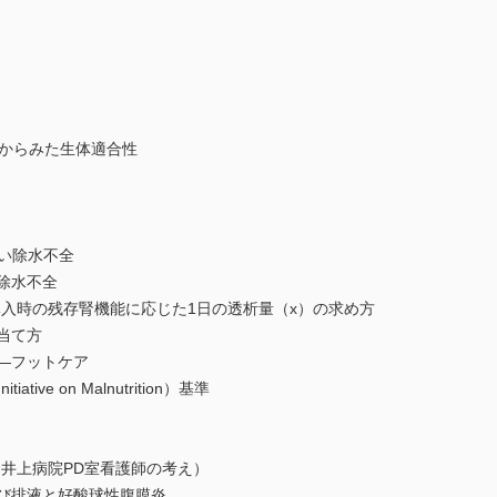
）からみた生体適合性
ない除水不全
除水不全
導入時の残存腎機能に応じた1日の透析量（x）の求め方
当て方
―フットケア
tiative on Malnutrition）基準
井上病院PD室看護師の考え）
び排液と好酸球性腹膜炎