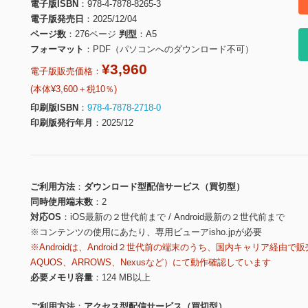
電子版ISBN
978-4-7878-8265-3
電子版発売日
2025/12/04
ページ数
276ページ
判型
A5
フォーマット
PDF（パソコンへのダウンロード不可）
¥3,960
電子版販売価格：
(本体¥3,600＋税10％)
印刷版ISBN
978-4-7878-2718-0
印刷版発行年月
2025/12
ご利用方法
ダウンロード型配信サービス（買切型）
同時使用端末数
2
対応OS
iOS最新の２世代前まで / Android最新の２世代前まで
※コンテンツの使用にあたり、専用ビューアisho.jpが必要
※Androidは、Android２世代前の端末のうち、国内キャリア経由で販
AQUOS、ARROWS、Nexusなど）にて動作確認しています
必要メモリ容量
124 MB以上
ご利用方法
アクセス型配信サービス（買切型）