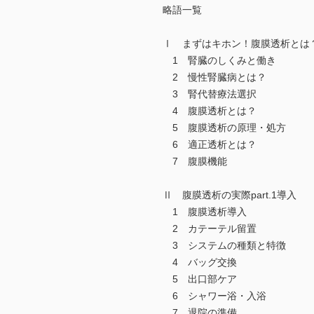
略語一覧
Ⅰ まずはキホン！腹膜透析とは
1 腎臓のしくみと働き
2 慢性腎臓病とは？
3 腎代替療法選択
4 腹膜透析とは？
5 腹膜透析の原理・処方
6 適正透析とは？
7 腹膜機能
Ⅱ 腹膜透析の実際part.1導入
1 腹膜透析導入
2 カテーテル留置
3 システムの種類と特徴
4 バッグ交換
5 出口部ケア
6 シャワー浴・入浴
7 退院の準備