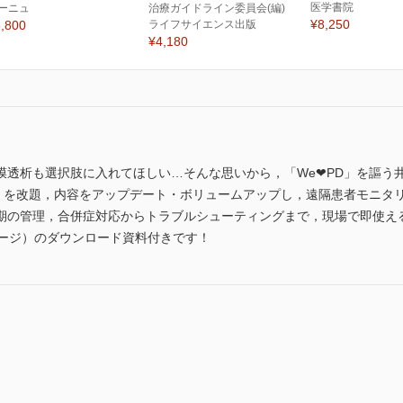
医学書院
ーニュ
治療ガイドライン委員会(編)
¥8,250
,800
ライフサイエンス出版
¥4,180
膜透析も選択肢に入れてほしい…そんな思いから，「We❤PD」を謳う
ア」を改題，内容をアップデート・ボリュームアップし，遠隔患者モニタ
期の管理，合併症対応からトラブルシューティングまで，現場で即使え
ページ）のダウンロード資料付きです！