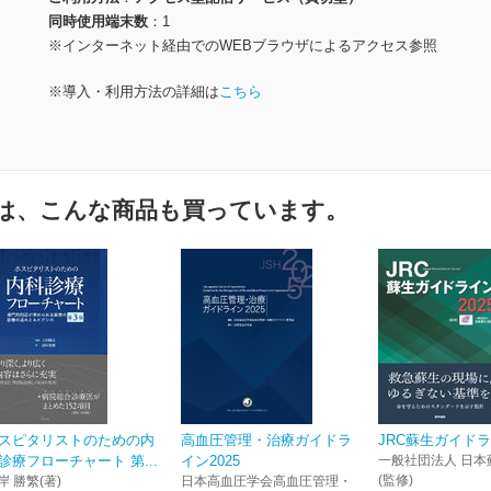
同時使用端末数
1
※インターネット経由でのWEBブラウザによるアクセス参照
※導入・利用方法の詳細は
こちら
は、こんな商品も買っています。
スピタリストのための内
高血圧管理・治療ガイドラ
JRC蘇生ガイドラ
診療フローチャート 第...
イン2025
一般社団法人 日本
(監修)
岸 勝繁(著)
日本高血圧学会高血圧管理・