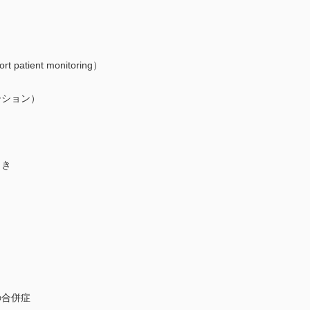
ient monitoring）
ーション）
とき
の合併症