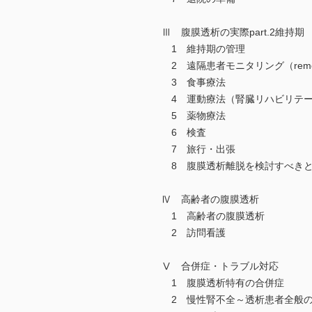
Ⅲ 腹膜透析の実際part.2維持期
1 維持期の管理
2 遠隔患者モニタリング（remort pat
3 食事療法
4 運動療法（腎臓リハビリテ
5 薬物療法
6 検査
7 旅行・出張
8 腹膜透析離脱を検討すべき
Ⅳ 高齢者の腹膜透析
1 高齢者の腹膜透析
2 訪問看護
Ⅴ 合併症・トラブル対応
1 腹膜透析特有の合併症
2 慢性腎不全～透析患者全般