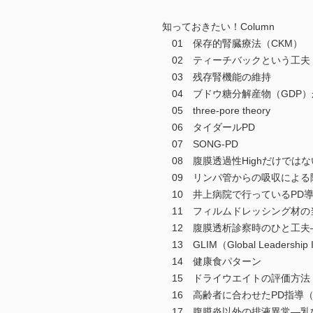
知っておきたい！Column
01 保存的腎臓療法（CKM）
02 ティーチバックという工夫
03 残存腎機能の維持
04 ブドウ糖分解産物（GDP
05 three-pore theory
06 タイダールPD
07 SONG-PD
08 腹膜透過性Highだけでは
09 リンパ管からの吸収による
10 井上病院で行っているPD
11 フィルムドレッシング材の
12 腹膜透析診察時のひと工夫
13 GLIM（Global Leadership Ini
14 健康食パターン
15 ドライウエイトの評価方法
16 高齢者に合わせたPD指導（
17 腹膜炎以外の排液異常―乳