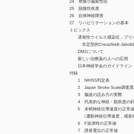
24 脊髄小脳変性症
25 脱髄性疾患
26 自律神経障害
27 リハビリテーションの基本
トピックス
遅発性ウイルス感染症，プリオ
非定型的Creutzfeldt-Jakob
DM2について
新しい治療薬の人への応用
日本神経学会のガイドライン
付録
1 NIHSS判定表
2 Japan Stroke Scale調
3 脳波の読み方の実際
4 代表的な神経・筋疾患の針
5 末梢神経伝導速度の正常
（運動神経伝導速度，感覚神経
6 F波潜時の正常値
7 誘発電位の正常値