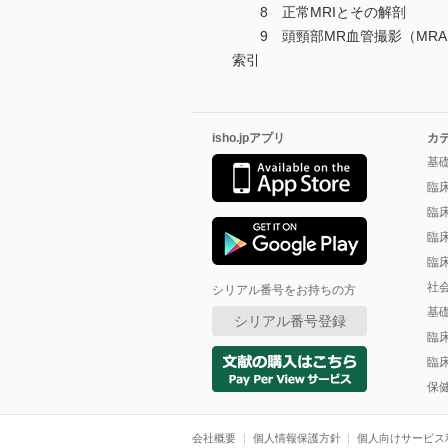
8 正常MRIとその解剖
9 頭頸部MR血管撮影（MRA
索引
isho.jpアプリ
カ
基
臨
臨
臨
臨
社
シリアル番号をお持ちの方
基
シリアル番号登録
臨
臨
保
会社概要
個人情報保護方針
個人向けサービス