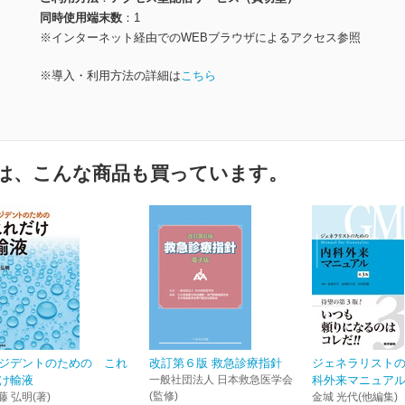
同時使用端末数
1
※インターネット経由でのWEBブラウザによるアクセス参照
※導入・利用方法の詳細は
こちら
は、こんな商品も買っています。
ジデントのための これ
改訂第６版 救急診療指針
ジェネラリスト
け輸液
一般社団法人 日本救急医学会
科外来マニュアル
(監修)
藤 弘明(著)
金城 光代(他編集)