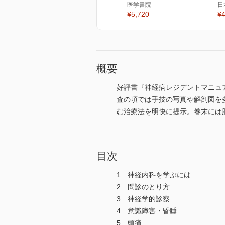
医学書院
日
¥5,720
¥4
概要
好評書『神経病レジデントマニュ
査の項では手技の写真や解剖図を
む治療法を明快に提示。巻末には
目次
1 神経内科を学ぶには
2 問診のとり方
3 神経学的診察
4 意識障害・昏睡
5 頭痛