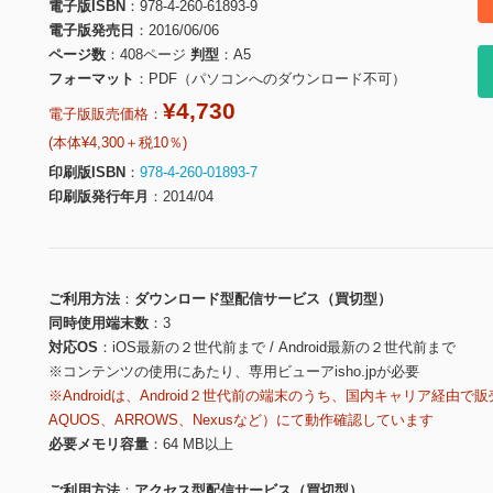
電子版ISBN
978-4-260-61893-9
電子版発売日
2016/06/06
ページ数
408ページ
判型
A5
フォーマット
PDF（パソコンへのダウンロード不可）
¥4,730
電子版販売価格：
(本体¥4,300＋税10％)
印刷版ISBN
978-4-260-01893-7
印刷版発行年月
2014/04
ご利用方法
ダウンロード型配信サービス（買切型）
同時使用端末数
3
対応OS
iOS最新の２世代前まで / Android最新の２世代前まで
※コンテンツの使用にあたり、専用ビューアisho.jpが必要
※Androidは、Android２世代前の端末のうち、国内キャリア経由で販
AQUOS、ARROWS、Nexusなど）にて動作確認しています
必要メモリ容量
64 MB以上
ご利用方法
アクセス型配信サービス（買切型）