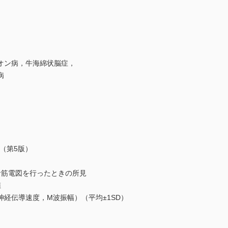
ン病，牛海綿状脳症，
病
査票（第5版）
筋電図を行ったときの所見
値
伝導速度，M波振幅）（平均±1SD）