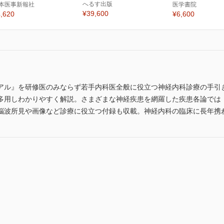
へるす出版
本医事新報社
医学書院
¥39,600
,620
¥6,600
アル』を研修医のみならず若手内科医全般に役立つ神経内科診療の手引
多用しわかりやすく解説。さまざまな神経疾患を網羅した疾患各論では
脳波所見や画像など診療に役立つ付録も収載。神経内科の臨床に長年携