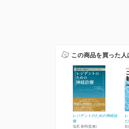
この商品を買った人
レジデントのための神経診
レ
療
だ
塩尻 俊明(監修)
佐