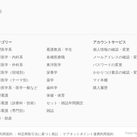
）
テゴリー
アカウントサービス
礎医学系
看護教員・学生
個人情報の確認・変更
床医学・内科系
各種医療職
メールアドレスの確認・変
床医学・外科系
東洋医学
パスワードの変更
床医学（領域別）
栄養学
かかりつけ書店の確認・変
床医学（テーマ別）
薬学
マイ本棚
会医学系・医学一般など
歯科学
購入履歴
礎看護
保健・体育
床看護（診療科・技術）
セット・雑誌年間購読
床看護（専門別）
雑誌
健・助産
Copyri
利用規約
特定商取引法に基づく表記
ケアネットポイント連携利用規約