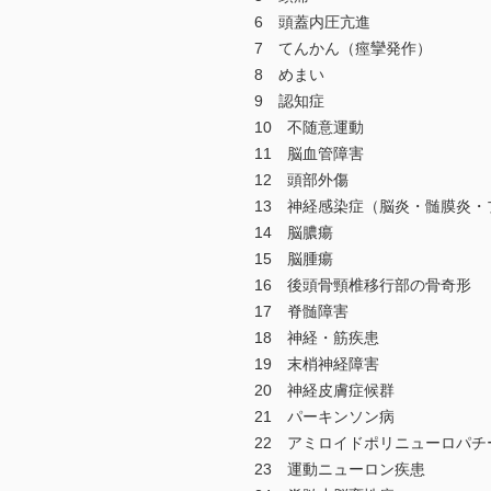
6 頭蓋内圧亢進
7 てんかん（痙攣発作）
8 めまい
9 認知症
10 不随意運動
11 脳血管障害
12 頭部外傷
13 神経感染症（脳炎・髄膜炎・
14 脳膿瘍
15 脳腫瘍
16 後頭骨頸椎移行部の骨奇形
17 脊髄障害
18 神経・筋疾患
19 末梢神経障害
20 神経皮膚症候群
21 パーキンソン病
22 アミロイドポリニューロパチ
23 運動ニューロン疾患