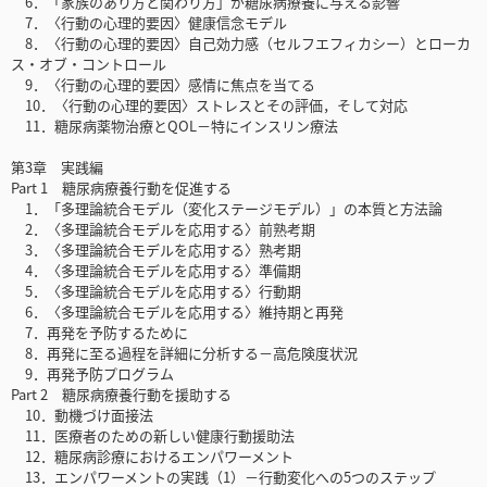
6．「家族のあり方と関わり方」が糖尿病療養に与える影響
7．〈行動の心理的要因〉健康信念モデル
8．〈行動の心理的要因〉自己効力感（セルフエフィカシー）とローカ
ス・オブ・コントロール
9．〈行動の心理的要因〉感情に焦点を当てる
10．〈行動の心理的要因〉ストレスとその評価，そして対応
11．糖尿病薬物治療とQOL－特にインスリン療法
第3章 実践編
Part 1 糖尿病療養行動を促進する
1．「多理論統合モデル（変化ステージモデル）」の本質と方法論
2．〈多理論統合モデルを応用する〉前熟考期
3．〈多理論統合モデルを応用する〉熟考期
4．〈多理論統合モデルを応用する〉準備期
5．〈多理論統合モデルを応用する〉行動期
6．〈多理論統合モデルを応用する〉維持期と再発
7．再発を予防するために
8．再発に至る過程を詳細に分析する－高危険度状況
9．再発予防プログラム
Part 2 糖尿病療養行動を援助する
10．動機づけ面接法
11．医療者のための新しい健康行動援助法
12．糖尿病診療におけるエンパワーメント
13．エンパワーメントの実践（1）－行動変化への5つのステップ