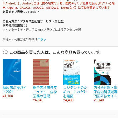
※Androidは、Android２世代前の端末のうち、国内キャリア経由で販売されている端
末（Xperia、GALAXY、AQUOS、ARROWS、Nexusなど）にて動作確認しています
必要メモリ容量
24 MB以上
ご利用方法
アクセス型配信サービス（買切型）
同時使用端末数
1
※インターネット経由でのWEBブラウザによるアクセス参照
※導入・利用方法の詳細は
こちら
この商品を買った人は、こんな商品も買っています。
糖尿病治療ガイ
総合内科病棟マ
レジデントのた
内分泌代謝・糖
ド2024
ニュアル 病棟
めの これだけ
尿病内科領域専
¥1,100
業務の基礎
心電図
門医研修ガイ...
¥4,840
¥4,400
¥9,240