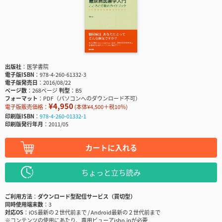
出版社
医学書院
電子版ISBN
978-4-260-61332-3
電子版発売日
2016/08/22
ページ数
268ページ
判型
B5
フォーマット
PDF（パソコンへのダウンロード不可）
¥4,950
電子版販売価格：
(本体¥4,500＋税10％)
印刷版ISBN
978-4-260-01332-1
印刷版発行年月
2011/05
カートに入れる
ちょっと立ち読み
ご利用方法
ダウンロード型配信サービス（買切型）
同時使用端末数
3
対応OS
iOS最新の２世代前まで / Android最新の２世代前まで
※コンテンツの使用にあたり、専用ビューアisho.jpが必要