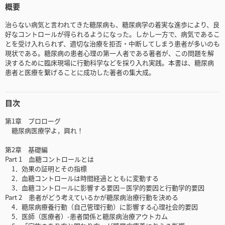
概要
治らない病気と言われてきた糖尿病も、糖尿病学の着実な進歩により、良
好なコントロールが得られるようになった。しかし一方で、病気であるこ
とを受け入れられず、適切な治療を拒否・中断してしまう患者が多いのも
現状である。糖尿病の患者心理の第一人者である著者が、この問題を解
決するために臨床現場に行動科学などを採り入れ実践。本書は、糖尿病
患者と医療を繋げることに成功した著者の集大成。
目次
第1章 プロローグ
糖尿病医療学よ，興れ！
第2章 基礎編
Part 1 血糖コントロールとは
1．効果の証明とその指標
2．血糖コントロールは時間経過とともに変動する
3．血糖コントロールに影響する要因－医学的要因と行動学的要因
Part 2 患者がどう考えているかが糖尿病治療行動を決める
4．糖尿病療養行動（自己管理行動）に影響する心理社会的要因
5．医師（医療者）-患者関係と糖尿病治療アウトカム