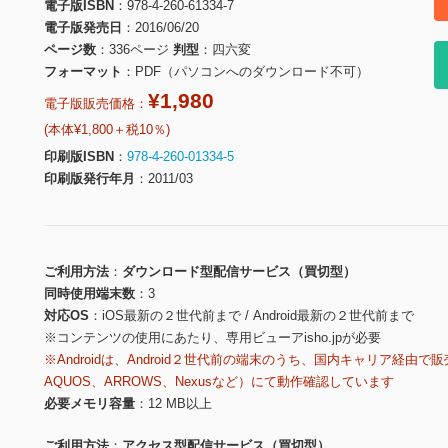
電子版ISBN
978-4-260-61334-7
電子版発売日
2016/06/20
ページ数
336ページ
判型
四六変
フォーマット
PDF（パソコンへのダウンロード不可）
¥1,980
電子版販売価格：
(本体¥1,800＋税10％)
印刷版ISBN
978-4-260-01334-5
印刷版発行年月
2011/03
ご利用方法
ダウンロード型配信サービス（買切型）
同時使用端末数
3
対応OS
iOS最新の２世代前まで / Android最新の２世代前まで
※コンテンツの使用にあたり、専用ビューアisho.jpが必要
※Androidは、Android２世代前の端末のうち、国内キャリア経由で販
AQUOS、ARROWS、Nexusなど）にて動作確認しています
必要メモリ容量
12 MB以上
ご利用方法
アクセス型配信サービス（買切型）