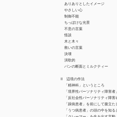
ありありとしたイメージ
やさしい心
制御不能
ちっぽけな光景
不意の言葉
怪談
木と木々
救いの言葉
決壊
演歌的
パンの断面とミルクティー
II 辺境の作法
「精神科」というところ
「境界性パーソナリティ障害者
「反社会性パーソナリティ障害
「躁病患者」を前にして腹立た
「うつ病患者」の頭の中を知る
「クレーマー」を生み出す言動