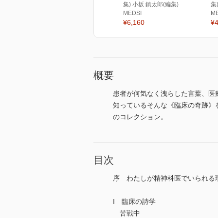
集) 小坂 鎮太郎(編集)
集
MEDSI
M
¥6,160
¥4
概要
患者が何気なく洩らした言葉、医
知っているそんな《臨床の奇跡》
のコレクション。
目次
序 わたしが精神科医でいられる
I 臨床の詩学
苦戦中