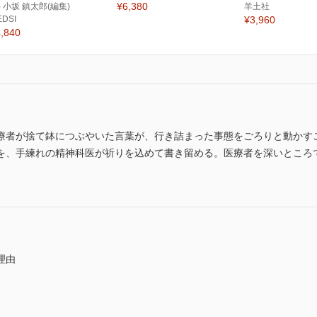
¥6,380
) 小坂 鎮太郎(編集)
羊土社
EDSI
¥3,960
,840
療者が捨て鉢につぶやいた言葉が、行き詰まった事態をごろりと動かす
を、手練れの精神科医が祈りを込めて書き留める。医療者を深いところ
理由