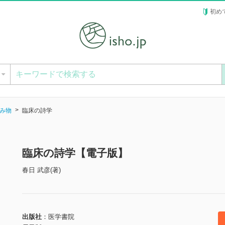
初め
ー
み物
臨床の詩学
臨床の詩学【電子版】
春日 武彦(著)
出版社
医学書院