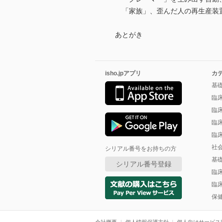
「家族」、歪んだ人の再生産装
あとがき
isho.jpアプリ
カ
基
臨
臨
臨
臨
社
シリアル番号をお持ちの方
基
シリアル番号登録
臨
臨
保
会社概要
個人情報保護方針
個人向けサービス