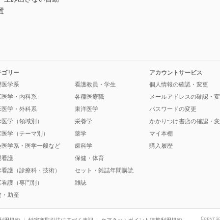
置
テゴリー
アカウントサービス
礎医学系
看護教員・学生
個人情報の確認・変更
床医学・内科系
各種医療職
メールアドレスの確認・変
床医学・外科系
東洋医学
パスワードの変更
床医学（領域別）
栄養学
かかりつけ書店の確認・変
床医学（テーマ別）
薬学
マイ本棚
会医学系・医学一般など
歯科学
購入履歴
礎看護
保健・体育
床看護（診療科・技術）
セット・雑誌年間購読
床看護（専門別）
雑誌
健・助産
Copyri
利用規約
特定商取引法に基づく表記
ケアネットポイント連携利用規約