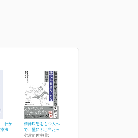
の わか
精神疾患をもつ人への支援
養療法
で、壁にぶち当たったら...
小瀬古 伸幸(著)