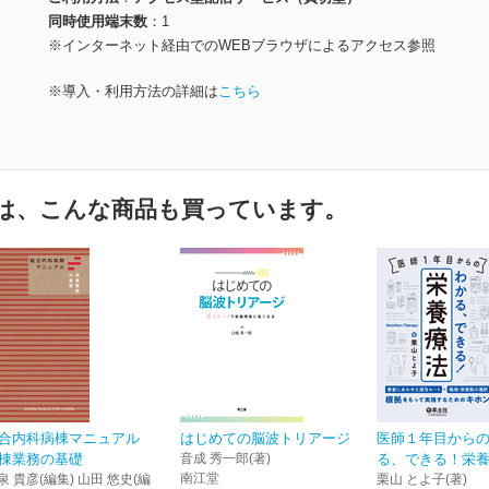
同時使用端末数
1
※インターネット経由でのWEBブラウザによるアクセス参照
※導入・利用方法の詳細は
こちら
は、こんな商品も買っています。
合内科病棟マニュアル
はじめての脳波トリアージ
医師１年目から
棟業務の基礎
音成 秀一郎(著)
る、できる！栄
南江堂
泉 貴彦(編集) 山田 悠史(編
栗山 とよ子(著)