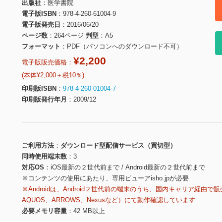
出版社
医学書院
電子版ISBN
978-4-260-61004-9
電子版発売日
2016/06/20
ページ数
264ページ
判型
A5
フォーマット
PDF（パソコンへのダウンロード不可）
¥2,200
電子版販売価格：
(本体¥2,000＋税10％)
印刷版ISBN
978-4-260-01004-7
印刷版発行年月
2009/12
ご利用方法
ダウンロード型配信サービス（買切型）
同時使用端末数
3
対応OS
iOS最新の２世代前まで / Android最新の２世代前まで
※コンテンツの使用にあたり、専用ビューアisho.jpが必要
※Androidは、Android２世代前の端末のうち、国内キャリア経由で販
AQUOS、ARROWS、Nexusなど）にて動作確認しています
必要メモリ容量
42 MB以上