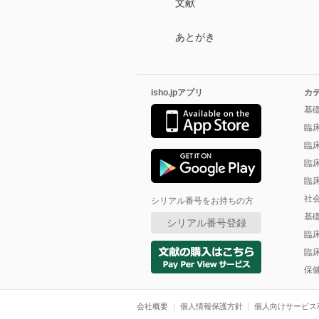
文献
あとがき
isho.jpアプリ
カ
基
臨
臨
臨
臨
社
シリアル番号をお持ちの方
基
シリアル番号登録
臨
臨
保
会社概要
個人情報保護方針
個人向けサービス