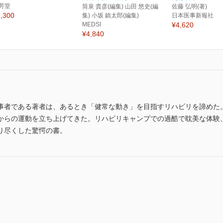
芳堂
筒泉 貴彦(編集) 山田 悠史(編
佐藤 弘明(著)
,300
集) 小坂 鎮太郎(編集)
日本医事新報社
MEDSI
¥4,620
¥4,840
事者である著者は、あるとき「健常な動き」を目指すリハビリを諦めた
からの運動を立ち上げてきた。リハビリキャンプでの過酷で耽美な体験
り尽くした驚愕の書。