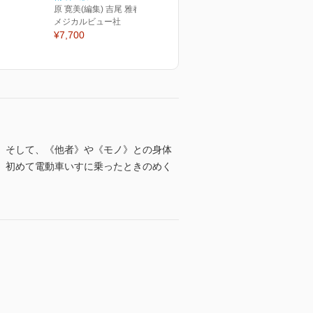
原 寛美(編集) 吉尾 雅春(編集)
メジカルビュー社
¥7,700
。そして、《他者》や《モノ》との身体
、初めて電動車いすに乗ったときのめく