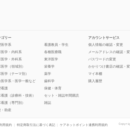
テゴリー
アカウントサービス
礎医学系
看護教員・学生
個人情報の確認・変更
床医学・内科系
各種医療職
メールアドレスの確認・変
床医学・外科系
東洋医学
パスワードの変更
床医学（領域別）
栄養学
かかりつけ書店の確認・変
床医学（テーマ別）
薬学
マイ本棚
会医学系・医学一般など
歯科学
購入履歴
礎看護
保健・体育
床看護（診療科・技術）
セット・雑誌年間購読
床看護（専門別）
雑誌
健・助産
Copyri
利用規約
特定商取引法に基づく表記
ケアネットポイント連携利用規約