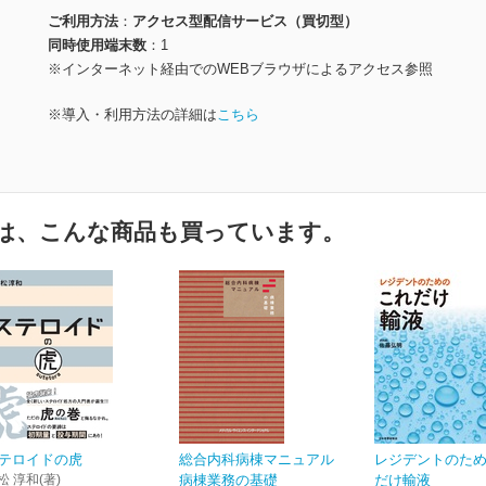
ご利用方法
アクセス型配信サービス（買切型）
同時使用端末数
1
※インターネット経由でのWEBブラウザによるアクセス参照
※導入・利用方法の詳細は
こちら
は、こんな商品も買っています。
テロイドの虎
総合内科病棟マニュアル
レジデントのた
松 淳和(著)
病棟業務の基礎
だけ輸液