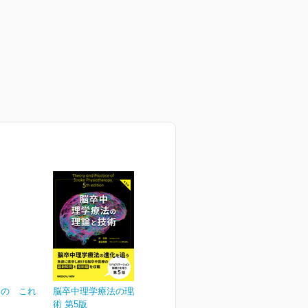
めの これ
脳卒中理学療法の理論と技
術 第5版