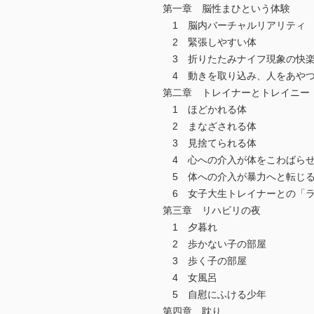
第一章 脳性まひという体験
1 脳内バーチャルリアリティ
2 緊張しやすい体
3 折りたたみナイフ現象の快
4 動きを取り込み、人をあや
第二章 トレイナーとトレイニー
1 ほどかれる体
2 まなざされる体
3 見捨てられる体
4 心への介入が体をこわばら
5 体への介入が暴力へと転じ
6 女子大生トレイナーとの「
第三章 リハビリの夜
1 夕暮れ
2 歩かない子の部屋
3 歩く子の部屋
4 女風呂
5 自慰にふける少年
第四章 耽り