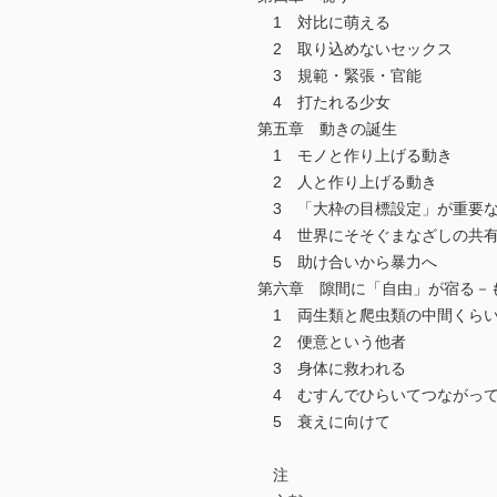
1 対比に萌える
2 取り込めないセックス
3 規範・緊張・官能
4 打たれる少女
第五章 動きの誕生
1 モノと作り上げる動き
2 人と作り上げる動き
3 「大枠の目標設定」が重要
4 世界にそそぐまなざしの共
5 助け合いから暴力へ
第六章 隙間に「自由」が宿る－
1 両生類と爬虫類の中間くら
2 便意という他者
3 身体に救われる
4 むすんでひらいてつながっ
5 衰えに向けて
注