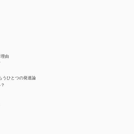
な理由
有
もうひとつの発達論
い？
て