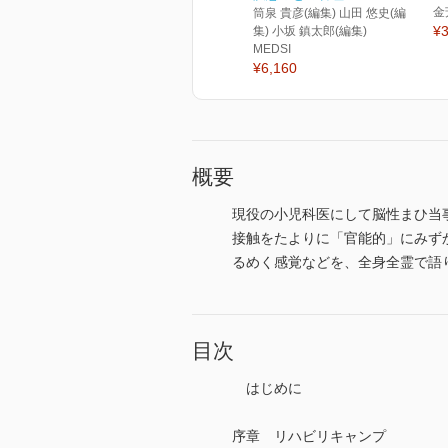
金
筒泉 貴彦(編集) 山田 悠史(編
¥3
集) 小坂 鎮太郎(編集)
MEDSI
¥6,160
概要
現役の小児科医にして脳性まひ当
接触をたよりに「官能的」にみず
るめく感覚などを、全身全霊で語
目次
はじめに
序章 リハビリキャンプ