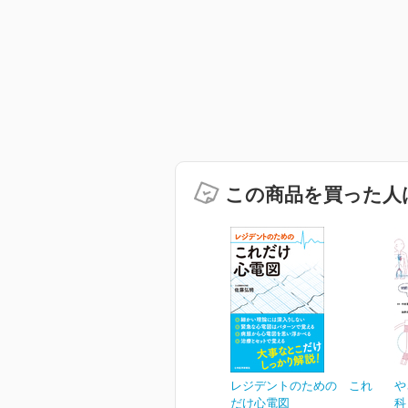
この商品を買った人
レジデントのための これ
や
だけ心電図
科