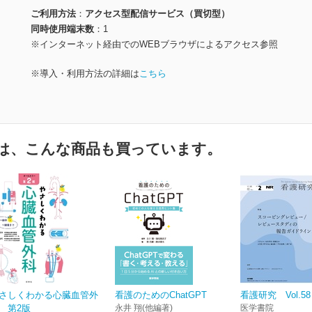
ご利用方法
アクセス型配信サービス（買切型）
同時使用端末数
1
※インターネット経由でのWEBブラウザによるアクセス参照
※導入・利用方法の詳細は
こちら
は、こんな商品も買っています。
さしくわかる心臓血管外
看護のためのChatGPT
看護研究 Vol.58 
 第2版
永井 翔(他編著)
医学書院