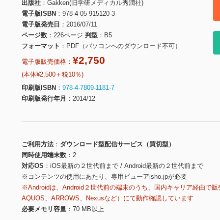
出版社
Gakken(旧学研メディカル秀潤社)
電子版ISBN
978-4-05-915120-3
電子版発売日
2016/07/11
ページ数
226ページ
判型
B5
フォーマット
PDF（パソコンへのダウンロード不可）
¥2,750
電子版販売価格：
(本体¥2,500＋税10％)
印刷版ISBN
978-4-7809-1181-7
印刷版発行年月
2014/12
ご利用方法
ダウンロード型配信サービス（買切型）
同時使用端末数
2
対応OS
iOS最新の２世代前まで / Android最新の２世代前まで
※コンテンツの使用にあたり、専用ビューアisho.jpが必要
※Androidは、Android２世代前の端末のうち、国内キャリア経由で販
AQUOS、ARROWS、Nexusなど）にて動作確認しています
必要メモリ容量
70 MB以上