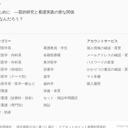
プ
ために ―質的研究と看護実践の密な関係
てなんだろう？
テゴリー
アカウントサービス
礎医学系
看護教員・学生
個人情報の確認・変更
床医学・内科系
各種医療職
メールアドレスの確認・変
床医学・外科系
東洋医学
パスワードの変更
床医学（領域別）
栄養学
かかりつけ書店の確認・変
床医学（テーマ別）
薬学
マイ本棚
会医学系・医学一般など
歯科学
購入履歴
礎看護
保健・体育
床看護（診療科・技術）
セット・雑誌年間購読
床看護（専門別）
雑誌
健・助産
Copyri
利用規約
特定商取引法に基づく表記
ケアネットポイント連携利用規約