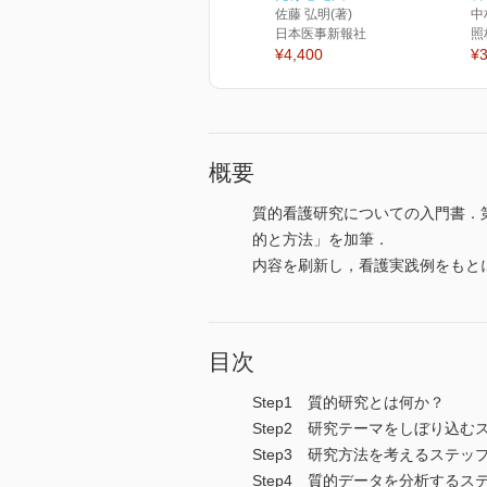
佐藤 弘明(著)
中
日本医事新報社
照
¥4,400
¥3
概要
質的看護研究についての入門書．
的と方法」を加筆．
内容を刷新し，看護実践例をもと
目次
Step1 質的研究とは何か？
Step2 研究テーマをしぼり込む
Step3 研究方法を考えるステッ
Step4 質的データを分析するス