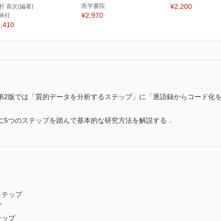
医学書院
¥2,200
村 喜次(編著)
¥2,970
林社
,410
第2版では「質的データを分析するステップ」に「逐語録からコード化
に5つのステップを踏んで基本的な研究方法を解説する．
ステップ
プ
テップ