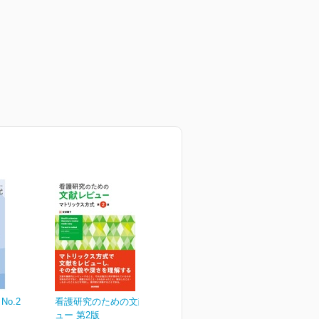
No.2
看護研究のための文献レビ
ュー 第2版