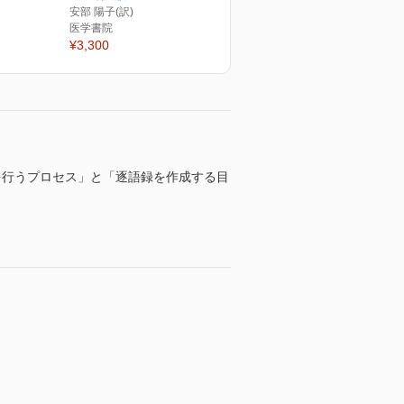
安部 陽子(訳)
医学書院
¥3,300
を行うプロセス」と「逐語録を作成する目