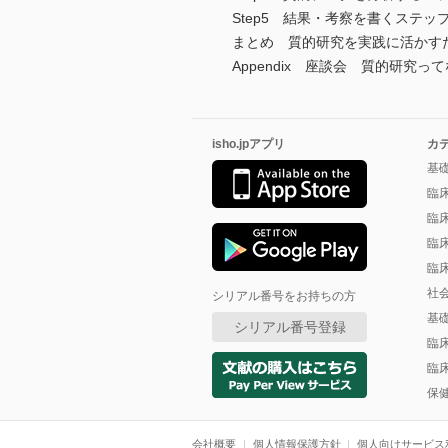
Step5 結果・考察を書くステッ
まとめ 質的研究を実践に活かす
Appendix 座談会 質的研究っ
isho.jpアプリ
カ
基
臨
臨
臨
臨
社
シリアル番号をお持ちの方
基
シリアル番号登録
臨
臨
保
会社概要
個人情報保護方針
個人向けサービス