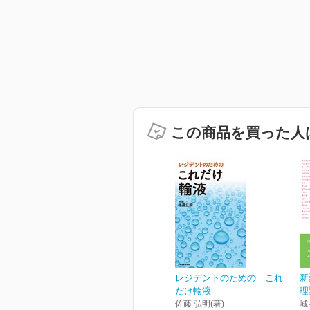
この商品を買った人
レジデントのための これ
新
だけ輸液
理
佐藤 弘明(著)
城