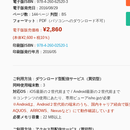
電子版ISBN
978-4-260-62520-3
電子版発売日
2016/08/29
ページ数
144ページ
判型
B5
フォーマット
PDF（パソコンへのダウンロード不可）
¥2,860
電子版販売価格：
(本体¥2,600＋税10％)
印刷版ISBN
978-4-260-02520-1
印刷版発行年月
2016/05
ご利用方法
ダウンロード型配信サービス（買切型）
同時使用端末数
3
対応OS
iOS最新の２世代前まで / Android最新の２世代前まで
※コンテンツの使用にあたり、専用ビューアisho.jpが必要
※Androidは、Android２世代前の端末のうち、国内キャリア経由で販
AQUOS、ARROWS、Nexusなど）にて動作確認しています
必要メモリ容量
22 MB以上
ご利用方法
アクセス型配信サービス（買切型）