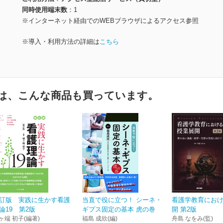
同時使用端末数
1
※インターネット経由でのWEBブラウザによるアクセス参照
※導入・利用方法の詳細は
こちら
は、こんな商品も買っています。
訂版 実践に生かす看護
当直で役に立つ！ シーネ・
看護学教育にお
論19 第2版
ギプス固定の基本 虎の巻
開 第2版
ヶ端 初子(編著)
福島 成欣(編)
舟島 なをみ(監)