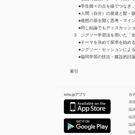
●学生個々の点を線でつなぎ，
●人間（自分）の発達と髪－協
●発想の扉を開く思考－マイン
●同じ結論でもディスカッショ
3 ジグソー学習法を用いた「女
●テーマを決めて探求を始める
●ジグソー・セッションによる
●協同学習の技法－建設的討論
索引
isho.jpアプリ
カ
基
臨
臨
臨
臨