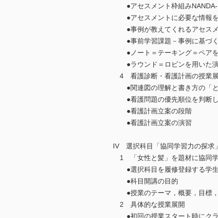
●アセスメント枠組みNANDA-I
●アセスメントに必要な情報を
●事例が教えてくれるアセスメ
●事前学習課題－事例に基づく
●ノート＝テーキング＝ペアを
●ラウンド＝ロビンを用いた演
4 看護診断・看護計画の授業
●関連図の理解と書き方の「と
●看護問題の優先順位を判断し
●看護計画立案の段階
●看護計画立案の演習
IV 選択科目「協同学習力の探求
1 「女性と髪」を題材に協同学
●選択科目を履修登録する学生
●科目開講の目的
●授業のテーマ，概要，目標，
2 具体的な授業展開
●初回の授業スタート時にクラ