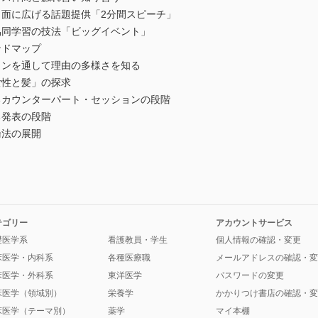
面に広げる話題提供「2分間スピーチ」
同学習の技法「ビッグイベント」
ドマップ
ンを通して理由の多様さを知る
性と髪」の探求
カウンターパート・セッションの段階
発表の段階
法の展開
テゴリー
アカウントサービス
礎医学系
看護教員・学生
個人情報の確認・変更
床医学・内科系
各種医療職
メールアドレスの確認・変
床医学・外科系
東洋医学
パスワードの変更
床医学（領域別）
栄養学
かかりつけ書店の確認・変
床医学（テーマ別）
薬学
マイ本棚