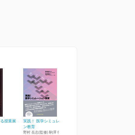
ける授業展
実践！ 医学シミュレーショ
ン教育
野村 岳志(監修) 駒澤 伸泰(著)