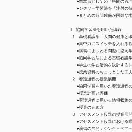
●留意点としての「時間の管理
●ジグソー学習法を「注射の技
●まとめの時間確保が困難な場
III 協同学習法を用いた講義
1 基礎看護学「人間の健康と環
●集中力にスイッチを入れる授
●講義にまつわる問題に協同学
●協同学習法による基礎看護学
●学生の学習活動を設計するレ
●授業資料のちょっとした工夫
2 看護過程の授業展開
●協同学習を用いた看護過程の
●授業計画と評価
●看護過程に用いる情報収集の
●授業の進め方
3 アセスメント段階の授業展
●アセスメント段階における
●演習の展開：シンク＝ペア＝